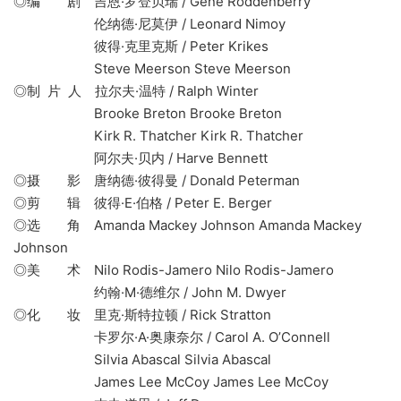
◎编 剧 吉恩·罗登贝瑞 / Gene Roddenberry
伦纳德·尼莫伊 / Leonard Nimoy
彼得·克里克斯 / Peter Krikes
Steve Meerson Steve Meerson
◎制 片 人 拉尔夫·温特 / Ralph Winter
Brooke Breton Brooke Breton
Kirk R. Thatcher Kirk R. Thatcher
阿尔夫·贝内 / Harve Bennett
◎摄 影 唐纳德·彼得曼 / Donald Peterman
◎剪 辑 彼得·E·伯格 / Peter E. Berger
◎选 角 Amanda Mackey Johnson Amanda Mackey
Johnson
◎美 术 Nilo Rodis-Jamero Nilo Rodis-Jamero
约翰·M·德维尔 / John M. Dwyer
◎化 妆 里克·斯特拉顿 / Rick Stratton
卡罗尔·A·奥康奈尔 / Carol A. O’Connell
Silvia Abascal Silvia Abascal
James Lee McCoy James Lee McCoy