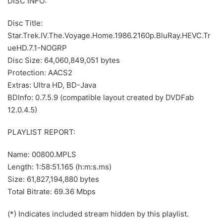
DISC INFO:
Disc Title:
Star.Trek.IV.The.Voyage.Home.1986.2160p.BluRay.HEVC.Tr
ueHD.7.1-NOGRP
Disc Size: 64,060,849,051 bytes
Protection: AACS2
Extras: Ultra HD, BD-Java
BDInfo: 0.7.5.9 (compatible layout created by DVDFab
12.0.4.5)
PLAYLIST REPORT:
Name: 00800.MPLS
Length: 1:58:51.165 (h:m:s.ms)
Size: 61,827,194,880 bytes
Total Bitrate: 69.36 Mbps
(*) Indicates included stream hidden by this playlist.