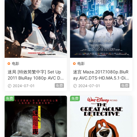
电影
电影
迷局 [特效简繁中字] Set Up
迷宫 Maze.2017.1080p.BluR
2011 BluRay 1080p AVC DT
ay.AVC.DTS-HD.MA.5.1-DiY
S-HD MA5.1-shhaclm@CHD
@HDHome [BDISO 19.7GB]
免费
免费
2024-07-01
2024-07-01
Bits [BDISO 23.09GB]
免费
免费