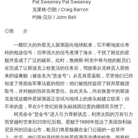
Pat Sweeney Pat Sweeney
克莱格·巴朗 / Craig Barron
约翰·贝尔 / John Bell
◎简 介
一艘巨大的外星无人探测器向地球航来，它不断地发出奇
特的电波信号：功率强大的信号煮沸了海水，干扰了附近的星
舰并造成了广泛的破坏。此时，詹姆斯·柯克中将与他的船员们
在完成了让斯波克上校复活的任务后，驾驶着从克林贡人那抢
来的猛禽舰（被改名为“赏金号”）从瓦肯星返航，尽管他们已经
知道了将面临军事法庭的指控：他们被指控盗窃了联邦星舰进
取号，并对她的毁坏负有责任。在此关头，尚在恢复中的斯波
克发现这艘外星探测器正尝试与地球上的座头鲸建立联系；但
不幸的是，早在3个世纪前座头鲸就因过度的捕猎而灭绝了。
柯克命令“赏金号”进入引力弹射状态，利用太阳的万有引力
而穿越时空来到20世纪后期。星舰于1986年抵达了美国加利福
尼亚州的旧金山市，船员们将星舰藏在金门公园的一处草坪
上。此后，他们开始寻找能与外星探测器沟通的鲸鱼、能将鲸