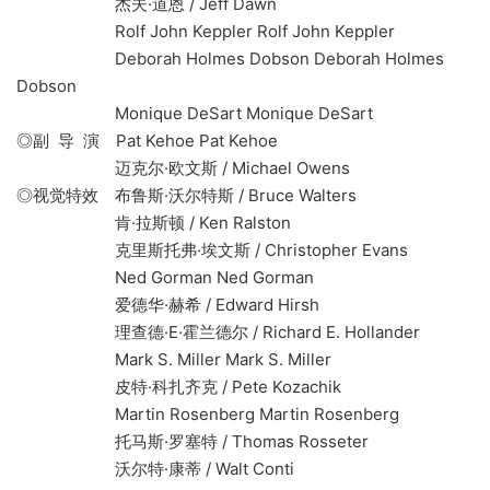
杰夫·道恩 / Jeff Dawn
Rolf John Keppler Rolf John Keppler
Deborah Holmes Dobson Deborah Holmes
Dobson
Monique DeSart Monique DeSart
◎副 导 演 Pat Kehoe Pat Kehoe
迈克尔·欧文斯 / Michael Owens
◎视觉特效 布鲁斯·沃尔特斯 / Bruce Walters
肯·拉斯顿 / Ken Ralston
克里斯托弗·埃文斯 / Christopher Evans
Ned Gorman Ned Gorman
爱德华·赫希 / Edward Hirsh
理查德·E·霍兰德尔 / Richard E. Hollander
Mark S. Miller Mark S. Miller
皮特·科扎齐克 / Pete Kozachik
Martin Rosenberg Martin Rosenberg
托马斯·罗塞特 / Thomas Rosseter
沃尔特·康蒂 / Walt Conti