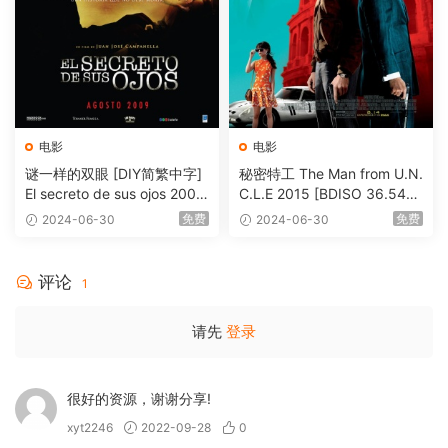
电影
电影
谜一样的双眼 [DIY简繁中字]
秘密特工 The Man from U.N.
El secreto de sus ojos 2009
C.L.E 2015 [BDISO 36.54G
1080p Blu-ray AVC DTS-HD
B]
免费
免费
2024-06-30
2024-06-30
MA 5.1-Softfeng@CHDBits
[BDISO 35.34GB]
评论
1
请先
登录
很好的资源，谢谢分享!
xyt2246
2022-09-28
0