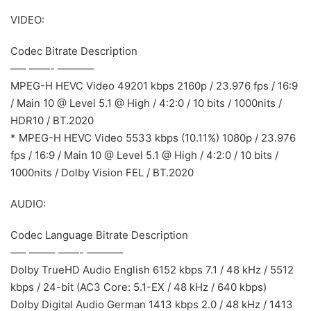
VIDEO:
Codec Bitrate Description
—– ——- ———–
MPEG-H HEVC Video 49201 kbps 2160p / 23.976 fps / 16:9
/ Main 10 @ Level 5.1 @ High / 4:2:0 / 10 bits / 1000nits /
HDR10 / BT.2020
* MPEG-H HEVC Video 5533 kbps (10.11%) 1080p / 23.976
fps / 16:9 / Main 10 @ Level 5.1 @ High / 4:2:0 / 10 bits /
1000nits / Dolby Vision FEL / BT.2020
AUDIO:
Codec Language Bitrate Description
—– ——– ——- ———–
Dolby TrueHD Audio English 6152 kbps 7.1 / 48 kHz / 5512
kbps / 24-bit (AC3 Core: 5.1-EX / 48 kHz / 640 kbps)
Dolby Digital Audio German 1413 kbps 2.0 / 48 kHz / 1413