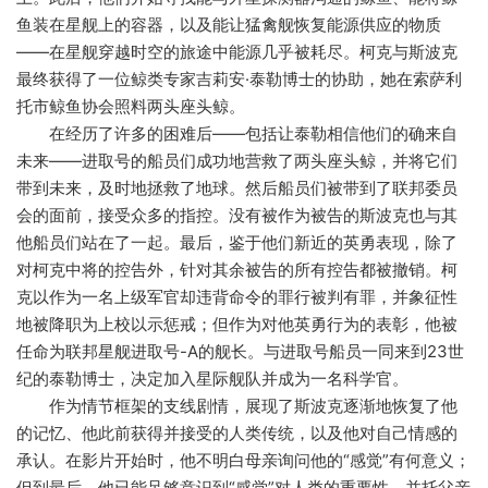
鱼装在星舰上的容器，以及能让猛禽舰恢复能源供应的物质
——在星舰穿越时空的旅途中能源几乎被耗尽。柯克与斯波克
最终获得了一位鲸类专家吉莉安·泰勒博士的协助，她在索萨利
托市鲸鱼协会照料两头座头鲸。
在经历了许多的困难后——包括让泰勒相信他们的确来自
未来——进取号的船员们成功地营救了两头座头鲸，并将它们
带到未来，及时地拯救了地球。然后船员们被带到了联邦委员
会的面前，接受众多的指控。没有被作为被告的斯波克也与其
他船员们站在了一起。最后，鉴于他们新近的英勇表现，除了
对柯克中将的控告外，针对其余被告的所有控告都被撤销。柯
克以作为一名上级军官却违背命令的罪行被判有罪，并象征性
地被降职为上校以示惩戒；但作为对他英勇行为的表彰，他被
任命为联邦星舰进取号-A的舰长。与进取号船员一同来到23世
纪的泰勒博士，决定加入星际舰队并成为一名科学官。
作为情节框架的支线剧情，展现了斯波克逐渐地恢复了他
的记忆、他此前获得并接受的人类传统，以及他对自己情感的
承认。在影片开始时，他不明白母亲询问他的“感觉”有何意义；
但到最后，他已能足够意识到“感觉”对人类的重要性，并托父亲