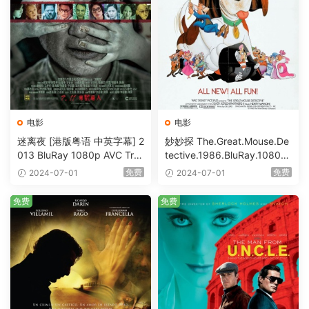
电影
电影
迷离夜 [港版粤语 中英字幕] 2
妙妙探 The.Great.Mouse.De
013 BluRay 1080p AVC Tru
tective.1986.BluRay.1080p.
eHD5.1 [BDISO 22.64GB]
AVC.DTS-HD.MA.5.1-HDHo
免费
免费
2024-07-01
2024-07-01
me [BDISO 20.67GB]
免费
免费