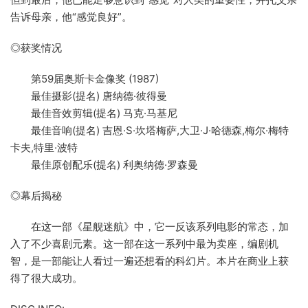
告诉母亲，他“感觉良好”。
◎获奖情况
第59届奥斯卡金像奖 (1987)
最佳摄影(提名) 唐纳德·彼得曼
最佳音效剪辑(提名) 马克·马基尼
最佳音响(提名) 吉恩·S·坎塔梅萨,大卫·J·哈德森,梅尔·梅特
卡夫,特里·波特
最佳原创配乐(提名) 利奥纳德·罗森曼
◎幕后揭秘
在这一部《星舰迷航》中，它一反该系列电影的常态，加
入了不少喜剧元素。这一部在这一系列中最为卖座，编剧机
智，是一部能让人看过一遍还想看的科幻片。本片在商业上获
得了很大成功。