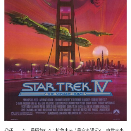
◎译 名
星际旅行4
：
抢救未来
/ 星空奇遇记4：抢救未来