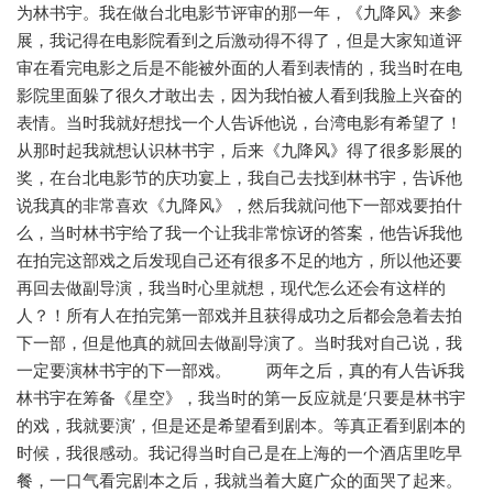
为林书宇。我在做台北电影节评审的那一年，《九降风》来参
展，我记得在电影院看到之后激动得不得了，但是大家知道评
审在看完电影之后是不能被外面的人看到表情的，我当时在电
影院里面躲了很久才敢出去，因为我怕被人看到我脸上兴奋的
表情。当时我就好想找一个人告诉他说，台湾电影有希望了！
从那时起我就想认识林书宇，后来《九降风》得了很多影展的
奖，在台北电影节的庆功宴上，我自己去找到林书宇，告诉他
说我真的非常喜欢《九降风》，然后我就问他下一部戏要拍什
么，当时林书宇给了我一个让我非常惊讶的答案，他告诉我他
在拍完这部戏之后发现自己还有很多不足的地方，所以他还要
再回去做副导演，我当时心里就想，现代怎么还会有这样的
人？！所有人在拍完第一部戏并且获得成功之后都会急着去拍
下一部，但是他真的就回去做副导演了。当时我对自己说，我
一定要演林书宇的下一部戏。 两年之后，真的有人告诉我
林书宇在筹备《星空》，我当时的第一反应就是‘只要是林书宇
的戏，我就要演’，但是还是希望看到剧本。等真正看到剧本的
时候，我很感动。我记得当时自己是在上海的一个酒店里吃早
餐，一口气看完剧本之后，我就当着大庭广众的面哭了起来。