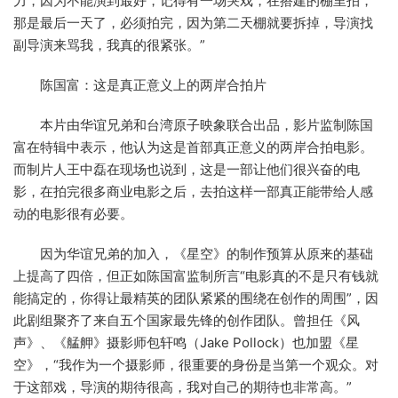
力，因为不能演到最好，记得有一场哭戏，在搭建的棚里拍，
那是最后一天了，必须拍完，因为第二天棚就要拆掉，导演找
副导演来骂我，我真的很紧张。”
陈国富：这是真正意义上的两岸合拍片
本片由华谊兄弟和台湾原子映象联合出品，影片监制陈国
富在特辑中表示，他认为这是首部真正意义的两岸合拍电影。
而制片人王中磊在现场也说到，这是一部让他们很兴奋的电
影，在拍完很多商业电影之后，去拍这样一部真正能带给人感
动的电影很有必要。
因为华谊兄弟的加入，《星空》的制作预算从原来的基础
上提高了四倍，但正如陈国富监制所言“电影真的不是只有钱就
能搞定的，你得让最精英的团队紧紧的围绕在创作的周围”，因
此剧组聚齐了来自五个国家最先锋的创作团队。曾担任《风
声》、《艋舺》摄影师包轩鸣（Jake Pollock）也加盟《星
空》，“我作为一个摄影师，很重要的身份是当第一个观众。对
于这部戏，导演的期待很高，我对自己的期待也非常高。”