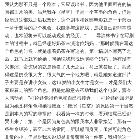
我认为那不只是一个剧本，它应该出书，因为他里面所有的描
写都非常的美。虽然我在《星空》里是一个客串的角色，但是
经历过这部戏之后我想说，这个剧本和这部电影就是一个演员
一辈子要等的那个机会。我能参与这部戏，是我自己都非常感
动，也希望将来可以感动观众的经历。” 导演林书宇在写剧
本的过程中，就已经想好奶茶来演这位妈妈，“那时候我在写这
个角色的时候，就是想着奶茶在写这的。第一稿剧本写完了之
后，就马上就寄给她，问她说我想找她演那个妈妈，她有没有
兴趣演。蛮惊讶的就是她看了几天之后，马上就答应了。我觉
得这是奶茶很大方、很大气的一个地方吧，就是她知道这部片
子主要是在讲小女孩，这13岁的小女生才是女一，才是我们大
家跟着走的那个角色。但是她愿意去帮助我们这个电影，蛮令
人感动的。”桂纶镁觉得角色和自己很接近 桂纶镁的加盟是
因为她觉得角色和她很接近：“接演《星空》的原因第一个当然
是剧本真的写的非常好，我看第一稿的时候，看到结尾已经都
哭出来了，第二个是因为角色真的跟我本人非常接近，那有一
些生命经验，甚至非常的雷同，所以感同身受，虽然可能角色
非常的小，但是对我来说却是非常荣幸的一件事，我相信这一