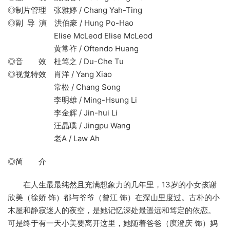
◎制片管理 张雅婷 / Chang Yah-Ting
◎副 导 演 洪伯豪 / Hung Po-Hao
Elise McLeod Elise McLeod
黄常祚 / Oftendo Huang
◎音 效 杜笃之 / Du-Che Tu
◎视觉特效 肖洋 / Yang Xiao
常松 / Chang Song
李明雄 / Ming-Hsung Li
李金辉 / Jin-hui Li
汪晶璞 / Jingpu Wang
老A / Law Ah
◎简 介
在人生最最纯然且充满想象力的几年里，13岁的小女孩谢
欣美（徐娇 饰）都与爷爷（曾江 饰）在深山里度过。古朴的小
木屋和静寂迷人的夜空，是她记忆深处最遥远和笃定的依恋。
可是终于有一天小美要离开这里，她随着爸爸（庾澄庆 饰）妈