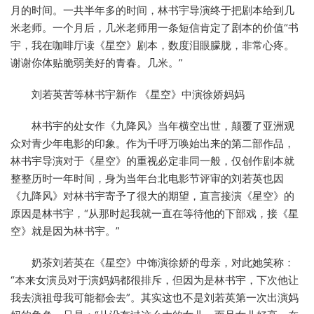
月的时间。一共半年多的时间，林书宇导演终于把剧本给到几
米老师。一个月后，几米老师用一条短信肯定了剧本的价值“书
宇，我在咖啡厅读《星空》剧本，数度泪眼朦胧，非常心疼。
谢谢你体贴脆弱美好的青春。几米。”
刘若英苦等林书宇新作 《星空》中演徐娇妈妈
林书宇的处女作《九降风》当年横空出世，颠覆了亚洲观
众对青少年电影的印象。作为千呼万唤始出来的第二部作品，
林书宇导演对于《星空》的重视必定非同一般，仅创作剧本就
整整历时一年时间，身为当年台北电影节评审的刘若英也因
《九降风》对林书宇寄予了很大的期望，直言接演《星空》的
原因是林书宇，“从那时起我就一直在等待他的下部戏，接《星
空》就是因为林书宇。”
奶茶刘若英在《星空》中饰演徐娇的母亲，对此她笑称：
“本来女演员对于演妈妈都很排斥，但因为是林书宇，下次他让
我去演祖母我可能都会去”。其实这也不是刘若英第一次出演妈