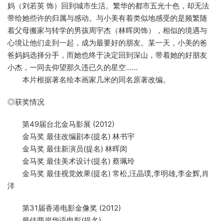
妈（刘若英 饰）回到城市生活。繁华的都市五光十色，却无法
带给她些许的归属与感动。与小美有着类似地感受的是频繁随
着父母搬家与转学的男孩周宇杰（林晖闵饰），相似的境遇与
心境让他们走到一起，成为最要好的朋友。某一天，小美的爸
爸妈妈选择分手，而她也终于决定回到深山，带着她的好朋友
小杰，一同去仰望那久违已久的星空……
本片根据著名绘本画家几米的同名原著改编。
◎获奖情况
第49届台北金马影展 (2012)
金马奖 最佳改编剧本(提名) 林书宇
金马奖 最佳新演员(提名) 林晖闵
金马奖 最佳美术设计(提名) 蔡珮玲
金马奖 最佳视觉效果(提名) 常松,汪晶璞,李明雄,李金辉,肖
洋
第31届香港电影金像奖 (2012)
最佳两岸华语电影(提名)