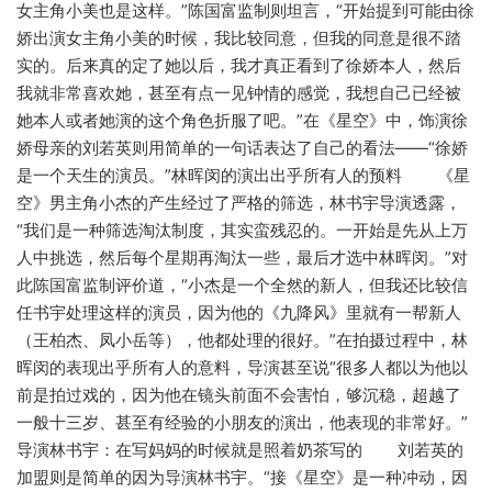
女主角小美也是这样。”陈国富监制则坦言，“开始提到可能由徐
娇出演女主角小美的时候，我比较同意，但我的同意是很不踏
实的。后来真的定了她以后，我才真正看到了徐娇本人，然后
我就非常喜欢她，甚至有点一见钟情的感觉，我想自己已经被
她本人或者她演的这个角色折服了吧。”在《星空》中，饰演徐
娇母亲的刘若英则用简单的一句话表达了自己的看法——“徐娇
是一个天生的演员。”林晖闵的演出出乎所有人的预料 《星
空》男主角小杰的产生经过了严格的筛选，林书宇导演透露，
“我们是一种筛选淘汰制度，其实蛮残忍的。一开始是先从上万
人中挑选，然后每个星期再淘汰一些，最后才选中林晖闵。”对
此陈国富监制评价道，“小杰是一个全然的新人，但我还比较信
任书宇处理这样的演员，因为他的《九降风》里就有一帮新人
（王柏杰、凤小岳等），他都处理的很好。”在拍摄过程中，林
晖闵的表现出乎所有人的意料，导演甚至说“很多人都以为他以
前是拍过戏的，因为他在镜头前面不会害怕，够沉稳，超越了
一般十三岁、甚至有经验的小朋友的演出，他表现的非常好。”
导演林书宇：在写妈妈的时候就是照着奶茶写的 刘若英的
加盟则是简单的因为导演林书宇。“接《星空》是一种冲动，因