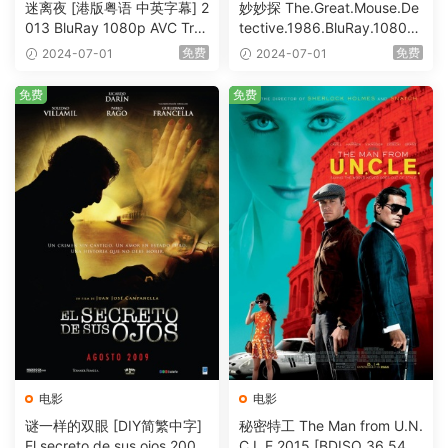
迷离夜 [港版粤语 中英字幕] 2
妙妙探 The.Great.Mouse.De
013 BluRay 1080p AVC Tru
tective.1986.BluRay.1080p.
eHD5.1 [BDISO 22.64GB]
AVC.DTS-HD.MA.5.1-HDHo
免费
免费
2024-07-01
2024-07-01
me [BDISO 20.67GB]
免费
免费
电影
电影
谜一样的双眼 [DIY简繁中字]
秘密特工 The Man from U.N.
El secreto de sus ojos 2009
C.L.E 2015 [BDISO 36.54G