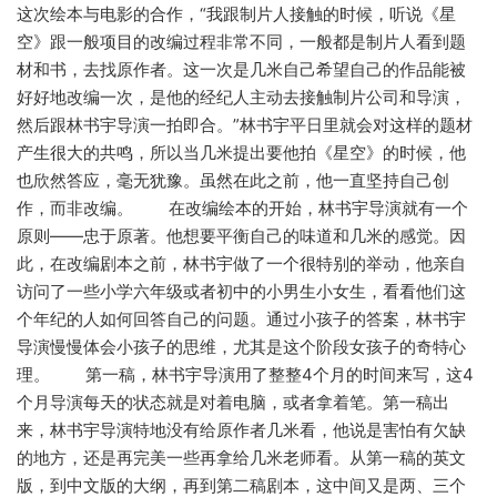
这次绘本与电影的合作，“我跟制片人接触的时候，听说《星
空》跟一般项目的改编过程非常不同，一般都是制片人看到题
材和书，去找原作者。这一次是几米自己希望自己的作品能被
好好地改编一次，是他的经纪人主动去接触制片公司和导演，
然后跟林书宇导演一拍即合。”林书宇平日里就会对这样的题材
产生很大的共鸣，所以当几米提出要他拍《星空》的时候，他
也欣然答应，毫无犹豫。虽然在此之前，他一直坚持自己创
作，而非改编。 在改编绘本的开始，林书宇导演就有一个
原则——忠于原著。他想要平衡自己的味道和几米的感觉。因
此，在改编剧本之前，林书宇做了一个很特别的举动，他亲自
访问了一些小学六年级或者初中的小男生小女生，看看他们这
个年纪的人如何回答自己的问题。通过小孩子的答案，林书宇
导演慢慢体会小孩子的思维，尤其是这个阶段女孩子的奇特心
理。 第一稿，林书宇导演用了整整4个月的时间来写，这4
个月导演每天的状态就是对着电脑，或者拿着笔。第一稿出
来，林书宇导演特地没有给原作者几米看，他说是害怕有欠缺
的地方，还是再完美一些再拿给几米老师看。从第一稿的英文
版，到中文版的大纲，再到第二稿剧本，这中间又是两、三个