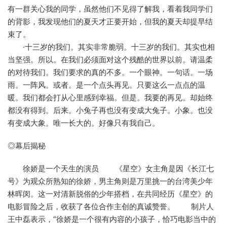
有一群关心我的同学，虽然他们不见得了解我，看着我同学们
的背影，我发现他们的夏天才正要开始，但我的夏天却提早结
束了。
·十三岁的我们。其实非常脆弱。十三岁的我们。其实也相
当坚强。所以。在我们必须面对这个残酷的世界以前。请温柔
的对待我们。我们要求的真的不多。一个眼神。一句话。一场
雨。一阵风。或者。是一个点头再见。只要这么一点点的温
暖。我们都会打从心里感到幸福。但是。我要的再见。却始终
都没有得到。后来。小兔子再也没有变成大兔子。小象。也没
有变成大象。唯一长大的。好像只有我自己。
◎幕后揭秘
徐娇是一个天生的演员 《星空》女主角是因《长江七
号》为观众所熟知的徐娇，男主角则是万里挑一的台湾美少年
林晖闵。这一对清新脱俗的少年搭档，在共同经历《星空》的
电影冒险之后，收获了各位合作主创的真诚赞誉。 制片人
王中磊表示，“徐娇是一个很有内容的小孩子，恰巧电影当中的