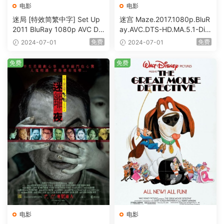
电影
电影
迷局 [特效简繁中字] Set Up
迷宫 Maze.2017.1080p.BluR
2011 BluRay 1080p AVC DT
ay.AVC.DTS-HD.MA.5.1-DiY
S-HD MA5.1-shhaclm@CHD
@HDHome [BDISO 19.7GB]
免费
免费
2024-07-01
2024-07-01
Bits [BDISO 23.09GB]
免费
免费
电影
电影