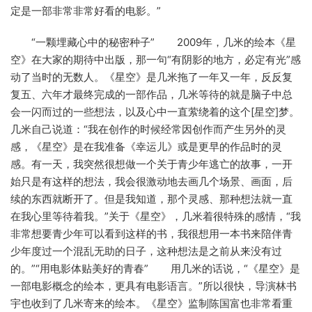
定是一部非常非常好看的电影。”
“一颗埋藏心中的秘密种子” 2009年，几米的绘本《星
空》在大家的期待中出版，那一句“有阴影的地方，必定有光”感
动了当时的无数人。《星空》是几米拖了一年又一年，反反复
复五、六年才最终完成的一部作品，几米等待的就是脑子中总
会一闪而过的一些想法，以及心中一直萦绕着的这个[星空]梦。
几米自己说道：“我在创作的时候经常因创作而产生另外的灵
感，《星空》是在我准备《幸运儿》或是更早的作品时的灵
感。有一天，我突然很想做一个关于青少年逃亡的故事，一开
始只是有这样的想法，我会很激动地去画几个场景、画面，后
续的东西就断开了。但是我知道，那个灵感、那种想法就一直
在我心里等待着我。”关于《星空》，几米着很特殊的感情，“我
非常想要青少年可以看到这样的书，我很想用一本书来陪伴青
少年度过一个混乱无助的日子，这种想法是之前从来没有过
的。”“用电影体贴美好的青春” 用几米的话说，“《星空》是
一部电影概念的绘本，更具有电影语言。”所以很快，导演林书
宇也收到了几米寄来的绘本。《星空》监制陈国富也非常看重