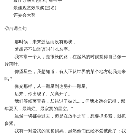
最佳导演奖(提名) 林书宇
最佳观赏效果奖(提名)
评委会大奖
◎台词金句
·那时候，未来遥远而没有形状，
·梦想还不知道该叫什么名字。
·我常常一个人，走很长的路，在起风的时候觉得自己像一
片落叶。
·仰望星空，我想知道：有人正从世界的某个地方朝我走来
吗？
·像光那样，从一颗星到达另外一颗星。
·后来，你出现了。又离开了。
·我们等候著青春，却错过了彼此…… 但我永远会记得，那
年夏天，最灿烂、最寂寞的星空。”
·虽然一切都会过去，但是在放手之前，想要抓多紧，就抓
多紧。
·我有一对爱我的爸爸妈妈，虽然他们已经不爱彼此了；我