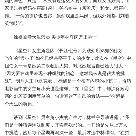
妈的角色，只是：“从没有过这么大的女儿，而且女儿好高，在
家里只有妈妈在穿高跟鞋，爸爸哈林（庾澄庆）和女儿都穿拖
鞋。”一旁的徐娇也透露，虽然戏里是妈妈，但戏外她都叫刘若
英“姐姐”。
徐娇被赞天生演员 美少年林晖闵万里挑一
《星空》女主角是因《长江七号》为观众所熟知的徐娇，
当年的“假小子”如今已经是亭亭玉立的少女，此次在《星空》中
担任女一号是她第二次独挑大梁。对此她坦言自己压力很大：
“因为要在戏里表现一种朦胧的初恋，这对我来说是很大的挑
战”。制片人王中磊表示，“徐娇是一个很有内容的小孩子，恰巧
电影当中的女主角小美也是这样。”在《星空》中，饰演徐娇母
亲的刘若英则用简单的一句话表达了自己的看法——“徐娇是一
个天生的演员。”
谈到《星空》男主角小杰的产生时，林书宇导演透露，“我
们是一种筛选淘汰制度，其实蛮残忍的。一开始是先从上万人
中挑选，然后每个星期再淘汰一些，最后才选中林晖闵。”在拍