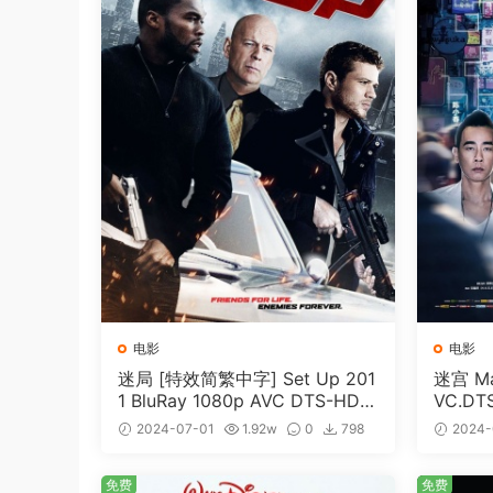
电影
电影
迷局 [特效简繁中字] Set Up 201
迷宫 Maz
1 BluRay 1080p AVC DTS-HD
VC.DT
MA5.1-shhaclm@CHDBits [BDI
me [BD
2024-07-01
1.92w
0
798
2024-
SO 23.09GB]
免费
免费
免费