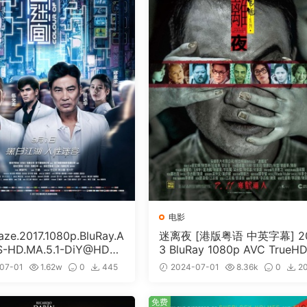
电影
e.2017.1080p.BluRay.A
迷离夜 [港版粤语 中英字幕] 2
S-HD.MA.5.1-DiY@HDHo
3 BluRay 1080p AVC TrueHD
ISO 19.7GB]
1 [BDISO 22.64GB]
07-01
1.62w
0
445
2024-07-01
8.36k
0
2
免费
免费