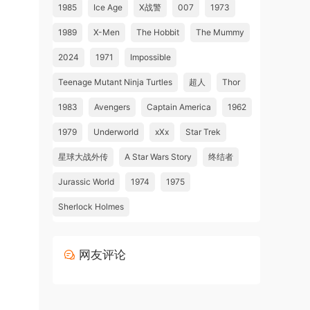
1985
Ice Age
X战警
007
1973
1989
X-Men
The Hobbit
The Mummy
2024
1971
Impossible
Teenage Mutant Ninja Turtles
超人
Thor
1983
Avengers
Captain America
1962
1979
Underworld
xXx
Star Trek
星球大战外传
A Star Wars Story
终结者
Jurassic World
1974
1975
Sherlock Holmes
网友评论