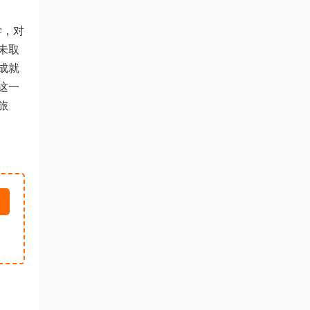
学，对
未取
成就
这一
旅