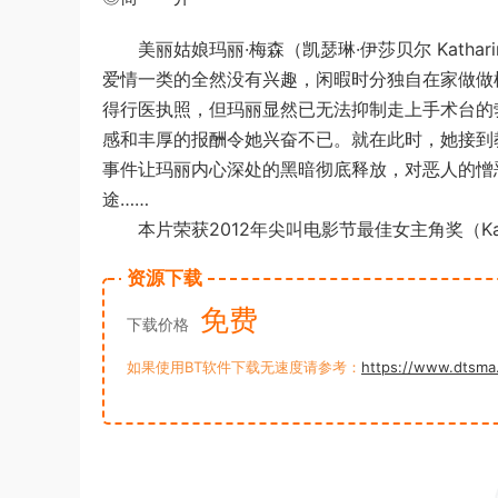
美丽姑娘玛丽·梅森（凯瑟琳·伊莎贝尔 Kathari
爱情一类的全然没有兴趣，闲暇时分独自在家做做
得行医执照，但玛丽显然已无法抑制走上手术台的
感和丰厚的报酬令她兴奋不已。就在此时，她接到
事件让玛丽内心深处的黑暗彻底释放，对恶人的憎
途……
本片荣获2012年尖叫电影节最佳女主角奖（Katha
资源下载
免费
下载价格
如果使用BT软件下载无速度请参考：
https://www.dtsma