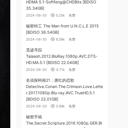
HDMA 5.1-Softfeng@CHDBits [BDISO
35.34GB]
2024-06-30
5.25k
免费
秘密特工 The Man from U.N.C.L.E 2015
[BDISO 36.54GB]
2024-06-30
8.58k
免费
觅迹寻踪
Talaash.2012.BluRay.1080p.AVC.DTS-
HD.MA.5.1 [BDISO 22.04GB]
2024-06-30
4.71k
免费
名侦探柯南21：唐红的恋歌
Detective.Conan.The.Crimson.Love.Lette
r.2017.1080p.Blu-ray.AVC.TrueHD.5.1
[BDISO 23.01GB]
2024-06-30
5.99k
免费
秘密手稿
The.Secret.Scripture.2016.1080p.GER.Bl