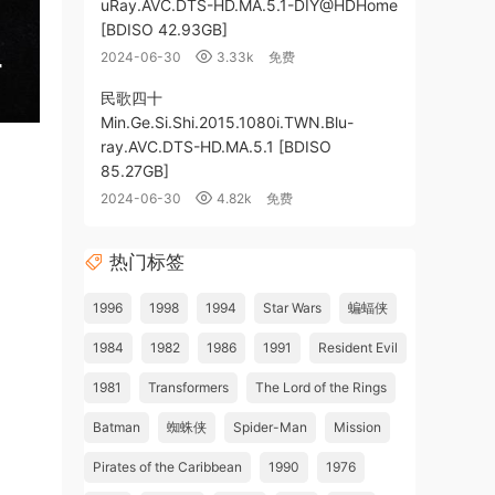
uRay.AVC.DTS-HD.MA.5.1-DIY@HDHome
[BDISO 42.93GB]
2024-06-30
3.33k
免费
民歌四十
Min.Ge.Si.Shi.2015.1080i.TWN.Blu-
ray.AVC.DTS-HD.MA.5.1 [BDISO
85.27GB]
2024-06-30
4.82k
免费
热门标签
1996
1998
1994
Star Wars
蝙蝠侠
1984
1982
1986
1991
Resident Evil
1981
Transformers
The Lord of the Rings
Batman
蜘蛛侠
Spider-Man
Mission
Pirates of the Caribbean
1990
1976