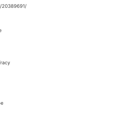
/20389691/
e
acy
e