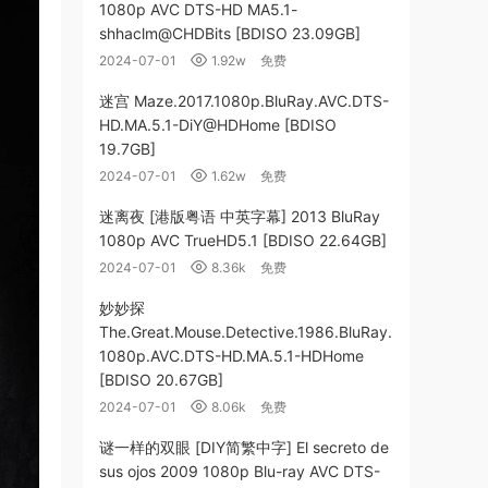
1080p AVC DTS-HD MA5.1-
shhaclm@CHDBits [BDISO 23.09GB]
2024-07-01
1.92w
免费
迷宫 Maze.2017.1080p.BluRay.AVC.DTS-
HD.MA.5.1-DiY@HDHome [BDISO
19.7GB]
2024-07-01
1.62w
免费
迷离夜 [港版粤语 中英字幕] 2013 BluRay
1080p AVC TrueHD5.1 [BDISO 22.64GB]
2024-07-01
8.36k
免费
妙妙探
The.Great.Mouse.Detective.1986.BluRay.
1080p.AVC.DTS-HD.MA.5.1-HDHome
[BDISO 20.67GB]
2024-07-01
8.06k
免费
谜一样的双眼 [DIY简繁中字] El secreto de
sus ojos 2009 1080p Blu-ray AVC DTS-