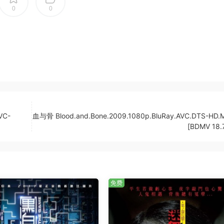
0
0
VC-
血与骨 Blood.and.Bone.2009.1080p.BluRay.AVC.DTS-HD.M
[BDMV 18.
免费