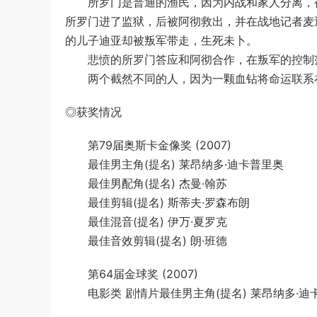
所罗门是普通的渔民，因为内战和家人分离，被
所罗门进了监狱，后被阿彻救出，并在战地记者麦迪
的儿子迪亚却被叛军带走，生死未卜。
悲愤的所罗门答应和阿彻合作，在叛军的控制范
两个截然不同的人，因为一颗血钻将命运联系
◎获奖情况
第79届奥斯卡金像奖 (2007)
最佳男主角(提名) 莱昂纳多·迪卡普里奥
最佳男配角(提名) 杰曼·翰苏
最佳剪辑(提名) 斯蒂夫·罗森布朗
最佳混音(提名) 伊万·夏罗克
最佳音效剪辑(提名) 朗·班德
第64届金球奖 (2007)
电影类 剧情片最佳男主角(提名) 莱昂纳多·迪