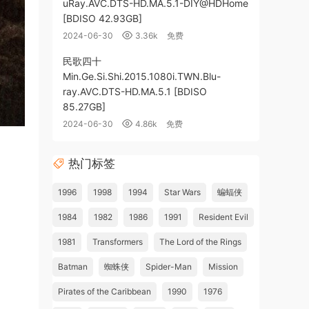
uRay.AVC.DTS-HD.MA.5.1-DIY@HDHome
[BDISO 42.93GB]
2024-06-30
3.36k
免费
民歌四十
Min.Ge.Si.Shi.2015.1080i.TWN.Blu-
ray.AVC.DTS-HD.MA.5.1 [BDISO
85.27GB]
2024-06-30
4.86k
免费
热门标签
1996
1998
1994
Star Wars
蝙蝠侠
1984
1982
1986
1991
Resident Evil
1981
Transformers
The Lord of the Rings
Batman
蜘蛛侠
Spider-Man
Mission
Pirates of the Caribbean
1990
1976