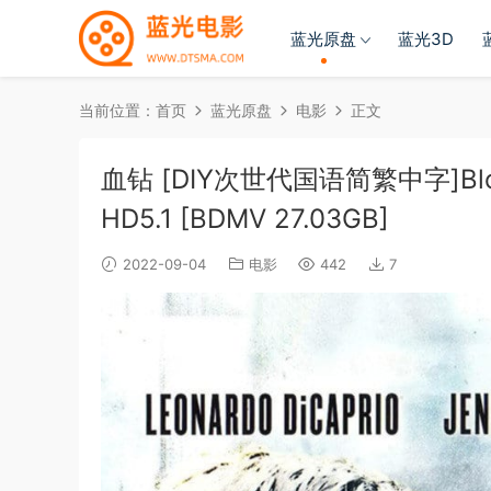
蓝光原盘
蓝光3D
当前位置：
首页
蓝光原盘
电影
正文
血钻 [DIY次世代国语简繁中字]Blood.D
HD5.1 [BDMV 27.03GB]
2022-09-04
电影
442
7