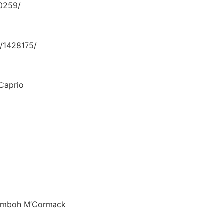
0259/
/1428175/
aprio
 M’Cormack