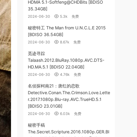
HDMA 5.1-Softfeng@CHDBits [BDISO
35.34GB]
2024-06-30
5.3k
免费
秘密特工 The Man from U.N.C.L.E 2015
[BDISO 36.54GB]
2024-06-30
8.67k
免费
觅迹寻踪
Talaash.2012.BluRay.1080p.AVC.DTS-
HD.MA.5.1 [BDISO 22.04GB]
2024-06-30
4.76k
免费
名侦探柯南21：唐红的恋歌
Detective.Conan.The.Crimson.Love.Lette
r.2017.1080p.Blu-ray.AVC.TrueHD.5.1
[BDISO 23.01GB]
2024-06-30
6.03k
免费
秘密手稿
The.Secret.Scripture.2016.1080p.GER.Bl