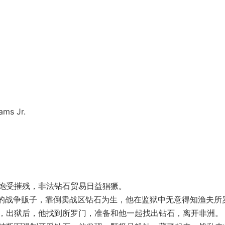
ms Jr.
受摧残，非法钻石贸易日益猖獗。
的战争贩子，靠倒卖战区钻石为生，他在监狱中无意得知渔夫所
，出狱后，他找到所罗门，准备和他一起找出钻石，离开非洲。