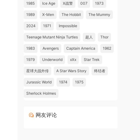
1985
Ice Age
X战警
007
1973
1989
X-Men
The Hobbit
The Mummy
2024
1971
Impossible
Teenage Mutant Ninja Turtles
超人
Thor
1983
Avengers
Captain America
1962
1979
Underworld
xXx
Star Trek
星球大战外传
A Star Wars Story
终结者
Jurassic World
1974
1975
Sherlock Holmes
网友评论