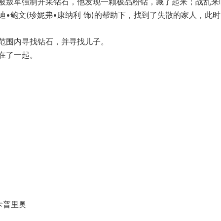
叛军强制开采钻石，他发现一颗极品粉钻，藏了起来；战乱来
•鲍文(珍妮弗•康纳利 饰)的帮助下，找到了失散的家人，此
围内寻找钻石，并寻找儿子。
在了一起。
卡普里奥