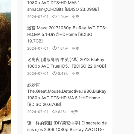
1080p AVC DTS-HD MA5.1-
shhaclm@CHDBits [BDISO 23.09GB]
2024-07-01
1.94w
免费
迷宫 Maze.2017.1080p.BluRay.AVC.DTS-
HD.MA.5.1-DiY@HDHome [BDISO
19.7GB]
2024-07-01
1.64w
免费
迷离夜 [港版粤语 中英字幕] 2013 BluRay
1080p AVC TrueHD5.1 [BDISO 22.64GB]
2024-07-01
8.43k
免费
妙妙探
The.Great.Mouse.Detective.1986.BluRay.
1080p.AVC.DTS-HD.MA.5.1-HDHome
[BDISO 20.67GB]
2024-07-01
8.15k
免费
谜一样的双眼 [DIY简繁中字] El secreto de
sus ojos 2009 1080p Blu-ray AVC DTS-