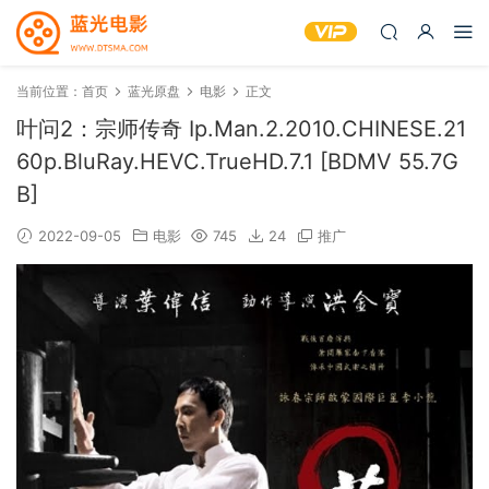
当前位置：
首页
蓝光原盘
电影
正文
叶问2：宗师传奇 Ip.Man.2.2010.CHINESE.21
60p.BluRay.HEVC.TrueHD.7.1 [BDMV 55.7G
B]
2022-09-05
电影
745
24
推广