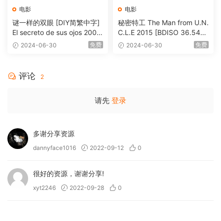
电影
电影
谜一样的双眼 [DIY简繁中字]
秘密特工 The Man from U.N.
El secreto de sus ojos 2009
C.L.E 2015 [BDISO 36.54G
1080p Blu-ray AVC DTS-HD
B]
免费
免费
2024-06-30
2024-06-30
MA 5.1-Softfeng@CHDBits
[BDISO 35.34GB]
评论
2
请先
登录
多谢分享资源
dannyface1016
2022-09-12
0
很好的资源，谢谢分享!
xyt2246
2022-09-28
0