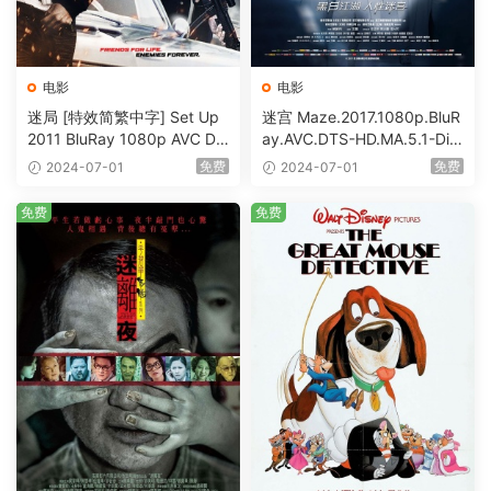
电影
电影
迷局 [特效简繁中字] Set Up
迷宫 Maze.2017.1080p.BluR
2011 BluRay 1080p AVC DT
ay.AVC.DTS-HD.MA.5.1-DiY
S-HD MA5.1-shhaclm@CHD
@HDHome [BDISO 19.7GB]
免费
免费
2024-07-01
2024-07-01
Bits [BDISO 23.09GB]
免费
免费