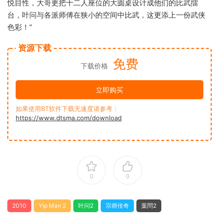
悦目性，大哥更把十二人座位的大圆桌设计成他们的比武擂
台，叶问与各派师傅在狭小的空间中比武，这更添上一份武侠
色彩！”
资源下载
免费
下载价格
立即购买
如果使用BT软件下载无速度请参考：
https://www.dtsma.com/download
0
0
2010
Yip Man 2
叶问2
宗师传奇
葉問2