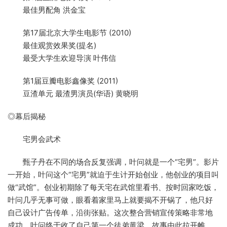
最佳男配角 洪金宝
第17届北京大学生电影节 (2010)
最佳观赏效果奖(提名)
最受大学生欢迎导演 叶伟信
第1届豆瓣电影鑫像奖 (2011)
豆渣单元 最渣男演员(华语) 黄晓明
◎幕后揭秘
宅男会武术
甄子丹在不同的场合反复强调，叶问就是一个“宅男”。影片
一开始，叶问这个“宅男”就迫于生计开始创业，他创业的项目叫
做“武馆”。创业初期除了每天宅在武馆里看书、按时回家吃饭，
叶问几乎无事可做，眼看着家里马上就要揭不开锅了，他只好
自己设计广告传单，沿街张贴。这次整合营销宣传策略非常地
成功，叶问终于收了自己第一个徒弟黄梁，故事由此拉开帷