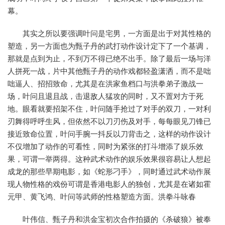
幕。
其实之所以要强调叶问是宅男，一方面是出于对其性格的
塑造，另一方面也为甄子丹的武打动作设计定下了一个基调，
那就是点到为止，不到万不得已绝不出手。除了最后一场与洋
人拼死一战，片中其他甄子丹的动作戏都轻盈潇洒，而不是咄
咄逼人、招招致命，尤其是在洪家鱼档口与洪拳弟子激战一
场，叶问且退且战，击退敌人猛攻的同时，又不置对方于死
地。眼看就要招架不住，叶问随手抢过了对手的双刀，一对利
刃舞得呼呼生风，但依然不以刀刃伤及对手，每每眼见刀锋已
接近致命位置，叶问手腕一抖反以刀背击之，这样的动作设计
不仅增加了动作的可看性，同时为紧张的打斗增添了娱乐效
果，可谓一举两得。这种武术动作的娱乐效果很容易让人想起
成龙的那些早期电影，如《蛇形刁手》，同时通过武术动作展
现人物性格的戏份可谓是香港电影人的独创，尤其是在诸如霍
元甲、黄飞鸿、叶问等武师的性格塑造方面。洪拳斗咏春
叶伟信、甄子丹和洪金宝初次合作拍摄的《杀破狼》被奉