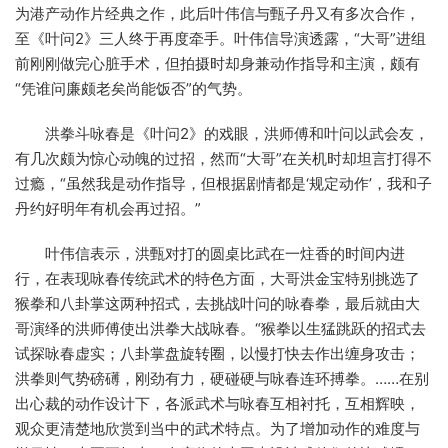
为港产动作片经典之作，此后叶伟信与甄子丹又有多次合作，
至《叶问2》三人终于再度牵手。叶伟信导演透露，“大哥”进组
前刚刚做完心脏手术，但拍摄时却身兼动作指导和主演，颇有
“凭谁问廉颇老矣尚能饭否”的气势。
洪拳斗咏春是《叶问2》的戏眼，洪师傅和叶问以武会友，
有几次颇为惊心动魄的过招，然而“大哥”在关机时却坦言打得不
过瘾，“虽然我是动作指导，但根据剧情都是‘规定动作’，我和子
丹约好明年有机会再过招。”
叶伟信表示，洪甄对打的圆桌比武在一炷香的时间内进
行，在表现咏春传统武术的特色方面，大哥洪金宝特别挑选了
猴拳和八卦掌这两种招式，去挑战叶问的咏春拳，最后就由大
哥演绎的洪师傅使出洪拳大战咏春。“猴拳以生猛跳跃的招式去
试探咏春虚实；八卦掌盘旋转圈，以慢打快去作出缠身攻击；
洪拳则气势磅礡，刚劲有力，硬碰硬与咏春连环搏拳。……在别
出心裁的动作设计下，各派武术与咏春互相衬托，互相辉映，
观众更清楚地欣赏到当中的武术特点。为了增加动作的难度与