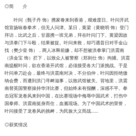
◎简 介
叶问（甄子丹 饰）携家眷来到香港，艰难度日。叶问开武
馆宣扬咏春拳术，但无人问津。某日，黄梁（黄晓明 饰）登门
拜访，比武之后，甘愿携一班兄弟，拜在叶问门下。黄梁因故
与洪拳门下斗殴，结果被捉。叶问来救，却巧遇昔日对手金山
找（樊少皇 饰），两人冰释前嫌，却不想被洪拳掌门洪震南
（洪金宝 饰）拦下，以致众人被警察（郑则仕 饰）拘捕。洪震
南提醒叶问，欲在香港开武馆，必须接受各大门派挑战。于是
叶问单刀赴会，最终与洪震南对决，不分伯仲，叶问因拒绝缴
纳会费，而遭到洪门寻衅滋事，以致武馆被关。背地里，洪震
南替英国警察操持华洋比赛，但始终未有报酬，深感不平。拳
击冠军龙卷风来到中国，在比赛现场中侮辱中国武术，打伤中
国拳师。洪震南挺身而住，血溅现场。为了中国武术的荣誉，
叶问接受了龙卷风的挑衅，为民族大义而战……
◎获奖情况