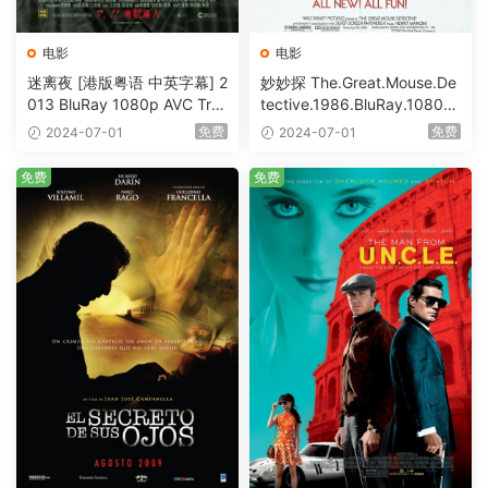
电影
电影
迷离夜 [港版粤语 中英字幕] 2
妙妙探 The.Great.Mouse.De
013 BluRay 1080p AVC Tru
tective.1986.BluRay.1080p.
eHD5.1 [BDISO 22.64GB]
AVC.DTS-HD.MA.5.1-HDHo
免费
免费
2024-07-01
2024-07-01
me [BDISO 20.67GB]
免费
免费