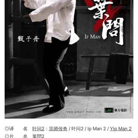
◎译 名
叶问2
：
宗师传奇
/ 叶问2 / Ip Man 2 /
Yip Man 2
◎片 名
葉問2