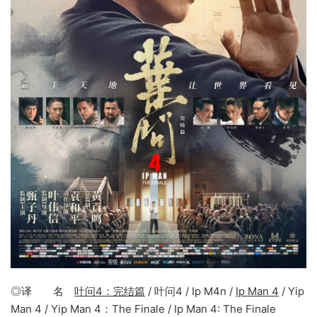
◎译 名
叶问4：完结篇
/ 叶问4 / Ip M4n /
Ip Man 4
/ Yip
Man 4 / Yip Man 4：The Finale / Ip Man 4: The Finale