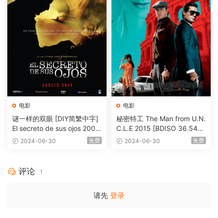
电影
电影
谜一样的双眼 [DIY简繁中字]
秘密特工 The Man from U.N.
El secreto de sus ojos 2009
C.L.E 2015 [BDISO 36.54G
1080p Blu-ray AVC DTS-HD
B]
免费
免费
2024-06-30
2024-06-30
MA 5.1-Softfeng@CHDBits
[BDISO 35.34GB]
评论
1
请先
登录