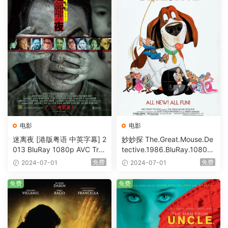
电影
电影
迷离夜 [港版粤语 中英字幕] 2
妙妙探 The.Great.Mouse.De
013 BluRay 1080p AVC Tru
tective.1986.BluRay.1080p.
eHD5.1 [BDISO 22.64GB]
AVC.DTS-HD.MA.5.1-HDHo
免费
免费
2024-07-01
2024-07-01
me [BDISO 20.67GB]
免费
免费