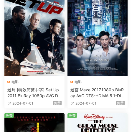
电影
电影
迷局 [特效简繁中字] Set Up
迷宫 Maze.2017.1080p.BluR
2011 BluRay 1080p AVC DT
ay.AVC.DTS-HD.MA.5.1-DiY
S-HD MA5.1-shhaclm@CHD
@HDHome [BDISO 19.7GB]
免费
免费
2024-07-01
2024-07-01
Bits [BDISO 23.09GB]
免费
免费