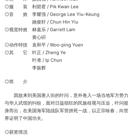
◎服 装 利碧君 / Pik Kwan Lee
◎音 效 李耀强 / George Lee Yiu-Keung
姚俊轩 / Chun Hin Yiu
◎视觉特效 林嘉乐 / Garrett Lam
黄心硏
◎动作特技 袁和平 / Woo-ping Yuen
◎其 它 叶正 / Zheng Ye
叶准 / Ip Chun
李振辉
◎简 介
因故来到美国唐人街的叶问，意外卷入一场当地军方势力
与华人武馆的纠纷，面对日益猖狂的民族歧视与压迫，叶问挺
身而出，在美国海军陆战队军营拼死一战，以正宗咏春，向世
界证明了中国功夫。
◎获奖情况