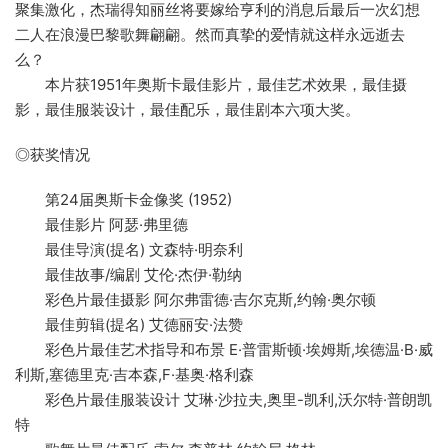
聚集激化，杰瑞得知丽丝将要嫁给亨利的消息后最后一次幻想
二人在浪漫巴黎歌舞翩翩。然而真挚的爱情就这样永远逝去
么？
本片获1951年奥斯卡最佳影片，最佳艺术效果，最佳摄
影，最佳服装设计，最佳配乐，最佳剧本六项大奖。
◎获奖情况
第24届奥斯卡金像奖 (1952)
最佳影片 阿瑟·弗里德
最佳导演(提名) 文森特·明奈利
最佳故事/编剧 艾伦·杰伊·勒纳
彩色片最佳摄影 阿尔弗雷德·吉尔克斯,约翰·奥尔顿
最佳剪辑(提名) 艾德丽安·法赞
彩色片最佳艺术指导和布景 E·普雷斯顿·埃姆斯,埃德温·B·威
利斯,塞德里克·吉本森,F·基奥·格利森
彩色片最佳服装设计 艾琳·沙拉夫,奥里-凯利,沃尔特·普朗凯
特