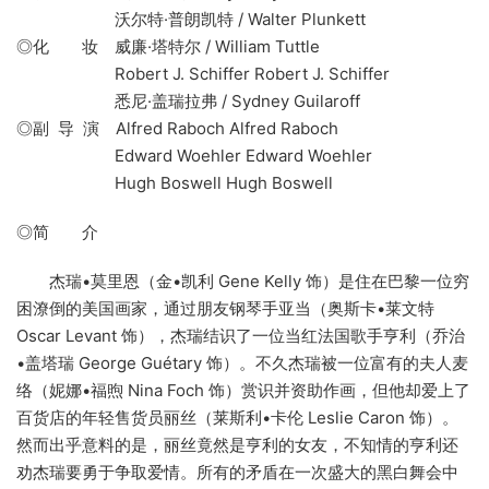
沃尔特·普朗凯特 / Walter Plunkett
◎化 妆 威廉·塔特尔 / William Tuttle
Robert J. Schiffer Robert J. Schiffer
悉尼·盖瑞拉弗 / Sydney Guilaroff
◎副 导 演 Alfred Raboch Alfred Raboch
Edward Woehler Edward Woehler
Hugh Boswell Hugh Boswell
◎简 介
杰瑞•莫里恩（金•凯利 Gene Kelly 饰）是住在巴黎一位穷
困潦倒的美国画家，通过朋友钢琴手亚当（奥斯卡•莱文特
Oscar Levant 饰），杰瑞结识了一位当红法国歌手亨利（乔治
•盖塔瑞 George Guétary 饰）。不久杰瑞被一位富有的夫人麦
络（妮娜•福煦 Nina Foch 饰）赏识并资助作画，但他却爱上了
百货店的年轻售货员丽丝（莱斯利•卡伦 Leslie Caron 饰）。
然而出乎意料的是，丽丝竟然是亨利的女友，不知情的亨利还
劝杰瑞要勇于争取爱情。所有的矛盾在一次盛大的黑白舞会中