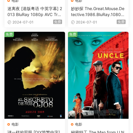
电影
电影
迷离夜 [港版粤语 中英字幕] 2
妙妙探 The.Great.Mouse.De
013 BluRay 1080p AVC Tru
tective.1986.BluRay.1080p.
eHD5.1 [BDISO 22.64GB]
AVC.DTS-HD.MA.5.1-HDHo
免费
免费
2024-07-01
2024-07-01
me [BDISO 20.67GB]
免费
免费
电影
电影
谜一样的双眼 [DIY简繁中字]
秘密特工 The Man from U.N.