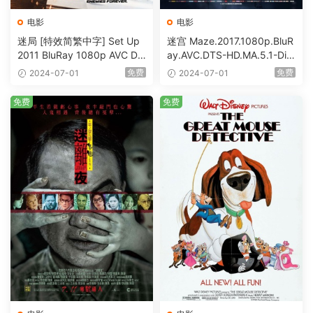
电影
电影
迷局 [特效简繁中字] Set Up
迷宫 Maze.2017.1080p.BluR
2011 BluRay 1080p AVC DT
ay.AVC.DTS-HD.MA.5.1-DiY
S-HD MA5.1-shhaclm@CHD
@HDHome [BDISO 19.7GB]
免费
免费
2024-07-01
2024-07-01
Bits [BDISO 23.09GB]
免费
免费