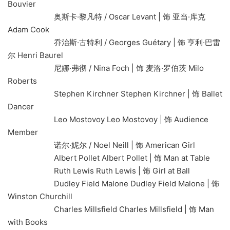
Bouvier
奥斯卡·黎凡特 / Oscar Levant | 饰 亚当·库克
Adam Cook
乔治斯·古特利 / Georges Guétary | 饰 亨利·巴雷
尔 Henri Baurel
尼娜·弗彻 / Nina Foch | 饰 麦洛·罗伯茨 Milo
Roberts
Stephen Kirchner Stephen Kirchner | 饰 Ballet
Dancer
Leo Mostovoy Leo Mostovoy | 饰 Audience
Member
诺尔·妮尔 / Noel Neill | 饰 American Girl
Albert Pollet Albert Pollet | 饰 Man at Table
Ruth Lewis Ruth Lewis | 饰 Girl at Ball
Dudley Field Malone Dudley Field Malone | 饰
Winston Churchill
Charles Millsfield Charles Millsfield | 饰 Man
with Books