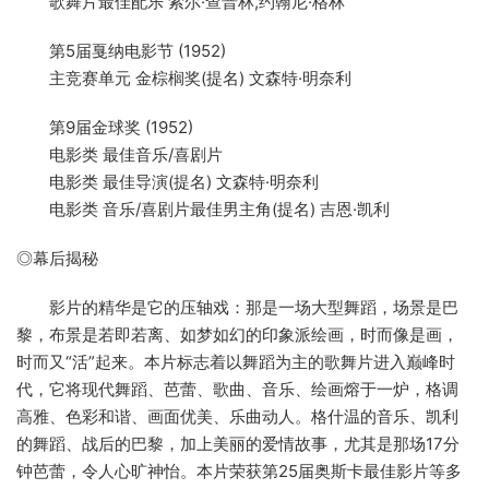
歌舞片最佳配乐 索尔·查普林,约翰尼·格林
第5届戛纳电影节 (1952)
主竞赛单元 金棕榈奖(提名) 文森特·明奈利
第9届金球奖 (1952)
电影类 最佳音乐/喜剧片
电影类 最佳导演(提名) 文森特·明奈利
电影类 音乐/喜剧片最佳男主角(提名) 吉恩·凯利
◎幕后揭秘
影片的精华是它的压轴戏：那是一场大型舞蹈，场景是巴
黎，布景是若即若离、如梦如幻的印象派绘画，时而像是画，
时而又“活”起来。本片标志着以舞蹈为主的歌舞片进入巅峰时
代，它将现代舞蹈、芭蕾、歌曲、音乐、绘画熔于一炉，格调
高雅、色彩和谐、画面优美、乐曲动人。格什温的音乐、凯利
的舞蹈、战后的巴黎，加上美丽的爱情故事，尤其是那场17分
钟芭蕾，令人心旷神怡。本片荣获第25届奥斯卡最佳影片等多