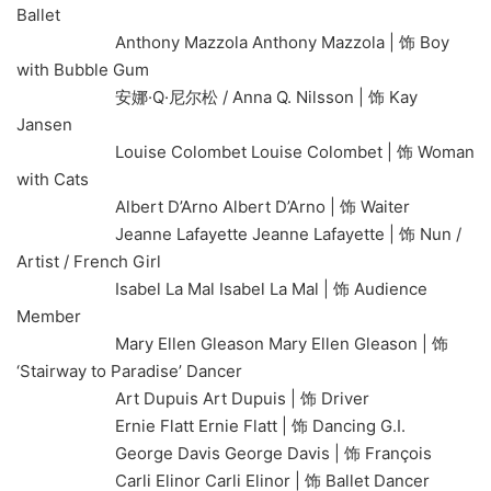
Ballet
Anthony Mazzola Anthony Mazzola | 饰 Boy
with Bubble Gum
安娜·Q·尼尔松 / Anna Q. Nilsson | 饰 Kay
Jansen
Louise Colombet Louise Colombet | 饰 Woman
with Cats
Albert D’Arno Albert D’Arno | 饰 Waiter
Jeanne Lafayette Jeanne Lafayette | 饰 Nun /
Artist / French Girl
Isabel La Mal Isabel La Mal | 饰 Audience
Member
Mary Ellen Gleason Mary Ellen Gleason | 饰
‘Stairway to Paradise’ Dancer
Art Dupuis Art Dupuis | 饰 Driver
Ernie Flatt Ernie Flatt | 饰 Dancing G.I.
George Davis George Davis | 饰 François
Carli Elinor Carli Elinor | 饰 Ballet Dancer