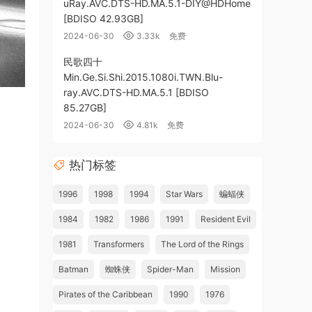
uRay.AVC.DTS-HD.MA.5.1-DIY@HDHome
[BDISO 42.93GB]
2024-06-30
3.33k
免费
民歌四十
Min.Ge.Si.Shi.2015.1080i.TWN.Blu-
ray.AVC.DTS-HD.MA.5.1 [BDISO
85.27GB]
2024-06-30
4.81k
免费
热门标签
1996
1998
1994
Star Wars
蝙蝠侠
1984
1982
1986
1991
Resident Evil
1981
Transformers
The Lord of the Rings
Batman
蜘蛛侠
Spider-Man
Mission
Pirates of the Caribbean
1990
1976