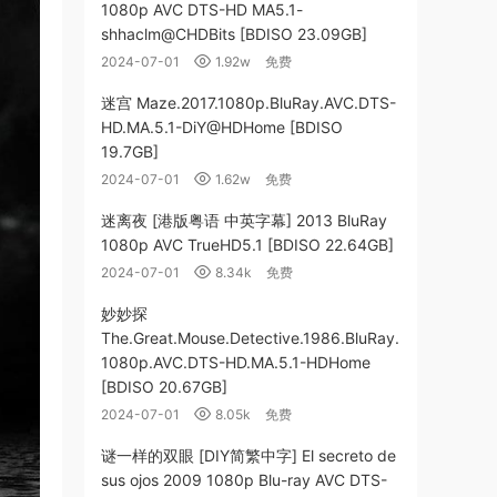
1080p AVC DTS-HD MA5.1-
shhaclm@CHDBits [BDISO 23.09GB]
2024-07-01
1.92w
免费
迷宫 Maze.2017.1080p.BluRay.AVC.DTS-
HD.MA.5.1-DiY@HDHome [BDISO
19.7GB]
2024-07-01
1.62w
免费
迷离夜 [港版粤语 中英字幕] 2013 BluRay
1080p AVC TrueHD5.1 [BDISO 22.64GB]
2024-07-01
8.34k
免费
妙妙探
The.Great.Mouse.Detective.1986.BluRay.
1080p.AVC.DTS-HD.MA.5.1-HDHome
[BDISO 20.67GB]
2024-07-01
8.05k
免费
谜一样的双眼 [DIY简繁中字] El secreto de
sus ojos 2009 1080p Blu-ray AVC DTS-