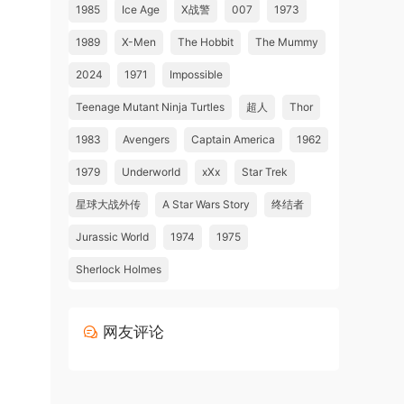
1985
Ice Age
X战警
007
1973
1989
X-Men
The Hobbit
The Mummy
2024
1971
Impossible
Teenage Mutant Ninja Turtles
超人
Thor
1983
Avengers
Captain America
1962
1979
Underworld
xXx
Star Trek
星球大战外传
A Star Wars Story
终结者
Jurassic World
1974
1975
Sherlock Holmes
网友评论