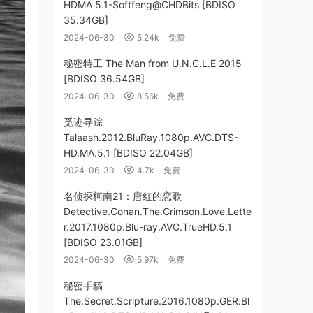
HDMA 5.1-Softfeng@CHDBits [BDISO
35.34GB]
2024-06-30
5.24k
免费
秘密特工 The Man from U.N.C.L.E 2015
[BDISO 36.54GB]
2024-06-30
8.56k
免费
觅迹寻踪
Talaash.2012.BluRay.1080p.AVC.DTS-
HD.MA.5.1 [BDISO 22.04GB]
2024-06-30
4.7k
免费
名侦探柯南21：唐红的恋歌
Detective.Conan.The.Crimson.Love.Lette
r.2017.1080p.Blu-ray.AVC.TrueHD.5.1
[BDISO 23.01GB]
2024-06-30
5.97k
免费
秘密手稿
The.Secret.Scripture.2016.1080p.GER.Bl