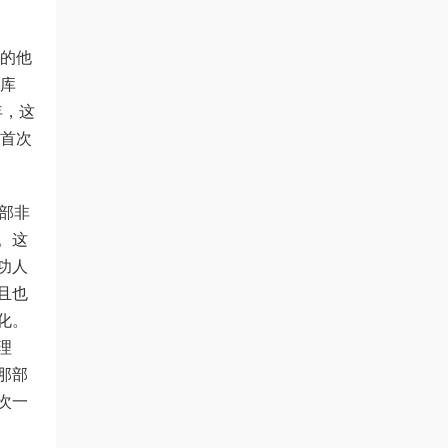
的他
了库
年，这
将首次
部非
。这
功人
且也
化。
理
那部
次一