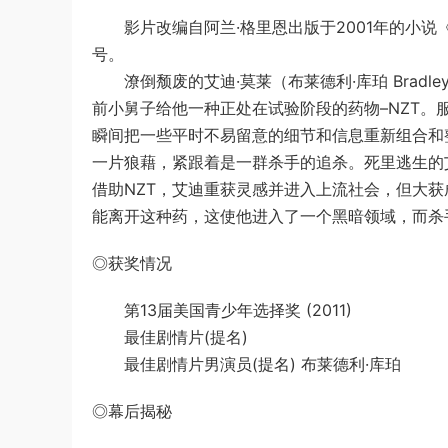
影片改编自阿兰·格里恩出版于2001年的小说《
号。
潦倒颓废的艾迪·莫莱（布莱德利·库珀 Bradle
前小舅子给他一种正处在试验阶段的药物–NZT
瞬间把一些平时不易留意的细节和信息重新组合和
一片狼藉，紧跟着是一群杀手的追杀。死里逃生的艾
借助NZT，艾迪重获灵感并进入上流社会，但大
能离开这种药，这使他进入了一个黑暗领域，而杀
◎获奖情况
第13届美国青少年选择奖 (2011)
最佳剧情片(提名)
最佳剧情片男演员(提名) 布莱德利·库珀
◎幕后揭秘