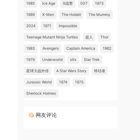
1985
Ice Age
X战警
007
1973
1989
X-Men
The Hobbit
The Mummy
2024
1971
Impossible
Teenage Mutant Ninja Turtles
超人
Thor
1983
Avengers
Captain America
1962
1979
Underworld
xXx
Star Trek
星球大战外传
A Star Wars Story
终结者
Jurassic World
1974
1975
Sherlock Holmes
网友评论