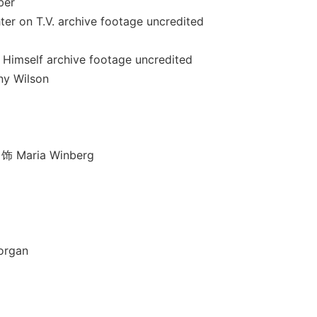
er
T.V. archive footage uncredited
 archive footage uncredited
Wilson
aria Winberg
rgan