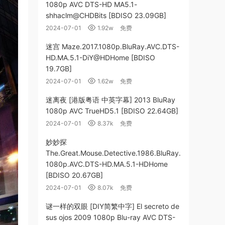
1080p AVC DTS-HD MA5.1-
shhaclm@CHDBits [BDISO 23.09GB]
2024-07-01
1.92w
免费
迷宫 Maze.2017.1080p.BluRay.AVC.DTS-
HD.MA.5.1-DiY@HDHome [BDISO
19.7GB]
2024-07-01
1.62w
免费
迷离夜 [港版粤语 中英字幕] 2013 BluRay
1080p AVC TrueHD5.1 [BDISO 22.64GB]
2024-07-01
8.37k
免费
妙妙探
The.Great.Mouse.Detective.1986.BluRay.
1080p.AVC.DTS-HD.MA.5.1-HDHome
[BDISO 20.67GB]
2024-07-01
8.07k
免费
谜一样的双眼 [DIY简繁中字] El secreto de
sus ojos 2009 1080p Blu-ray AVC DTS-