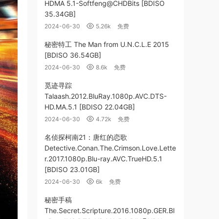
HDMA 5.1-Softfeng@CHDBits [BDISO
35.34GB]
2024-06-30
5.26k
免费
秘密特工 The Man from U.N.C.L.E 2015
[BDISO 36.54GB]
2024-06-30
8.6k
免费
觅迹寻踪
Talaash.2012.BluRay.1080p.AVC.DTS-
HD.MA.5.1 [BDISO 22.04GB]
2024-06-30
4.72k
免费
名侦探柯南21：唐红的恋歌
Detective.Conan.The.Crimson.Love.Lette
r.2017.1080p.Blu-ray.AVC.TrueHD.5.1
[BDISO 23.01GB]
2024-06-30
6k
免费
秘密手稿
The.Secret.Scripture.2016.1080p.GER.Bl