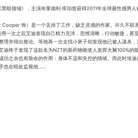
黑暗领域》，主演布莱德利·库珀曾获得2011年全球最性感男人
y Cooper 饰）是一个丢掉了工作，缺乏灵感的作家。许久不联
。服用一次之后艾迪发现自己精力充沛，思维清晰，行动敏捷，甚
整理并得出推论。等他再一次去找小舅子却发现他已被人谋杀，
迪终于发现了这款名为NZT的新药物能使人发挥大脑100%的
获成功之余也有致命的作用：身体不适和失控的情绪。而此时埃迪
手也在暗处监视他……