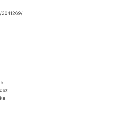
/3041269/
h
dez
ke