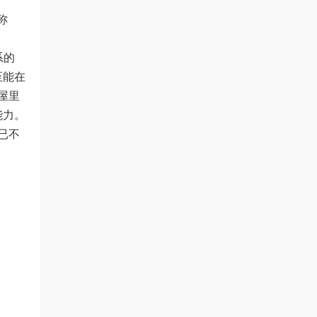
称
系的
至能在
屋里
能力。
已不