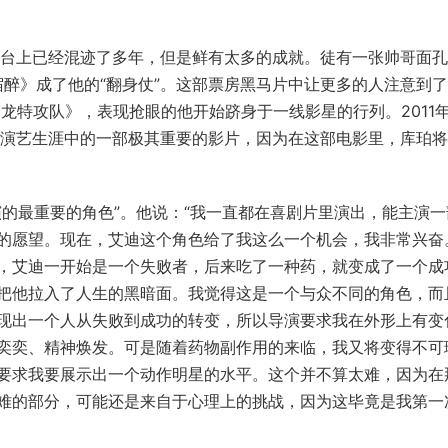
台上已经混迹了多年，但是鲜有太多的成就。徒有一张帅哥面孔
宿醉》成了他的“翻身仗”。这部票房黑马片中让更多的人注意到
天龙特攻队》，表现抢眼的他开始跻身于一线影星的行列。2011
的演艺生涯中的一部极其重要的影片，因为在这部电影里，库珀
最重要的角色”。他说：“我一直都在喜剧片里演出，能主演一
的愿望。现在，艾迪这个角色给了我这么一个机会，我非常兴奋
，艾迪一开始是一个失败者，后来吃了一种药，就变成了一个成
把他拉入了人生的黑暗面。我觉得这是一个与众不同的角色，而
现出一个人从失败到成功的转变，所以导演要求我在外形上有变
奕奕、精神焕发。可是随着药物副作用的来临，我又将变得不可
要求我要展示出一个动作明星的水平。这个并不算太难，因为在
难的部分，可能还是来自于心理上的挑战，因为这毕竟是我第一