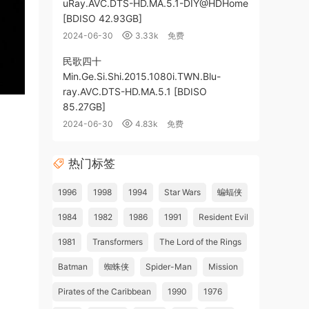
uRay.AVC.DTS-HD.MA.5.1-DIY@HDHome
[BDISO 42.93GB]
2024-06-30
3.33k
免费
民歌四十
Min.Ge.Si.Shi.2015.1080i.TWN.Blu-
ray.AVC.DTS-HD.MA.5.1 [BDISO
85.27GB]
2024-06-30
4.83k
免费
热门标签
1996
1998
1994
Star Wars
蝙蝠侠
1984
1982
1986
1991
Resident Evil
1981
Transformers
The Lord of the Rings
Batman
蜘蛛侠
Spider-Man
Mission
Pirates of the Caribbean
1990
1976