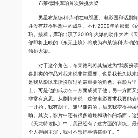
布莱德利·库珀首次独挑大梁
男星布莱德利·库珀在电视圈、电影圈和话剧舞
并没有获得料想中的成功。不过2009年的那部《
珀。接着，库珀出演了2010年火爆的动作大片《
部即将上映的《永无止境》将成为布莱德利·库珀
独挑大梁。
对于这个角色，布莱德利将其描述为“我所扮演的
喜剧类的作品对我来说非常重要，也是我长久以来
是我从影以来所扮演过的最重要的角色。在影片里
士。可是他的成功在一方面成就了他，另一方面又
非常有意思。从剧情来说，这部电影要求我要能表
一开始，我有胡子、邋里邋遢的，后来我变得神采
喻。其次，影片中还有很多追逐和动作的场面，这
《天龙特攻队》中，我已经有了这方面的训练。最
个人担纲主演，我可不想把事情搞砸了。”