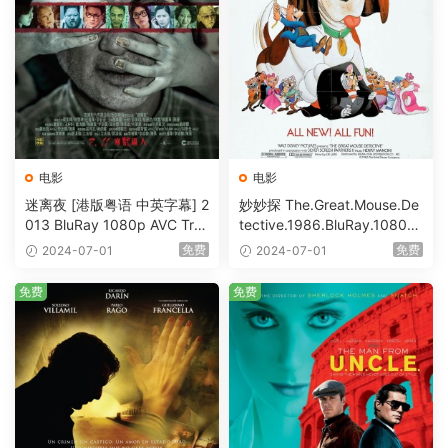
电影
电影
迷离夜 [港版粤语 中英字幕] 2
妙妙探 The.Great.Mouse.De
013 BluRay 1080p AVC Tru
tective.1986.BluRay.1080p.
eHD5.1 [BDISO 22.64GB]
AVC.DTS-HD.MA.5.1-HDHo
免费
免费
2024-07-01
2024-07-01
me [BDISO 20.67GB]
免费
免费