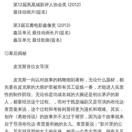
第12届凤凰城影评人协会奖 (2012)
最佳动画片(提名)
第3届豆瓣电影鑫像奖 (2013)
鑫豆单元 最佳动画长片(提名)
鑫豆单元 最佳歌曲(提名)
◎幕后揭秘
皮克斯首位女导演
皮克斯一向以对故事的精雕细刻著称，无论什么题材，都
先要在皮克斯的大熔炉里被所有员工提炼一番，才能进入实质
性的制作阶段。无论你是功成名就的大腕还是初出茅庐的新
人，都要经历这个过程。，而对于既是编剧又是导演的布伦达·
查普曼来说，这个过程和考验则显得更为漫长和艰难。其实，
创作《勇敢传说》的故事并不太过于艰苦，因为这个故事就来
自于导演布伦达·查普曼和她的女儿。查普曼说：“影片里的公
主，其实就是我的女儿的化身。她是一个意志坚强、很有主见