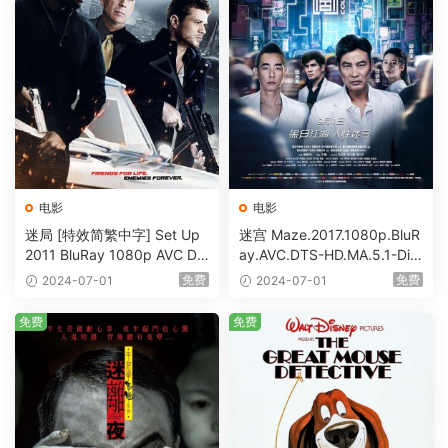
电影
电影
迷局 [特效简繁中字] Set Up
迷宫 Maze.2017.1080p.BluR
2011 BluRay 1080p AVC DT
ay.AVC.DTS-HD.MA.5.1-DiY
S-HD MA5.1-shhaclm@CHD
@HDHome [BDISO 19.7GB]
免费
免费
2024-07-01
2024-07-01
Bits [BDISO 23.09GB]
免费
免费