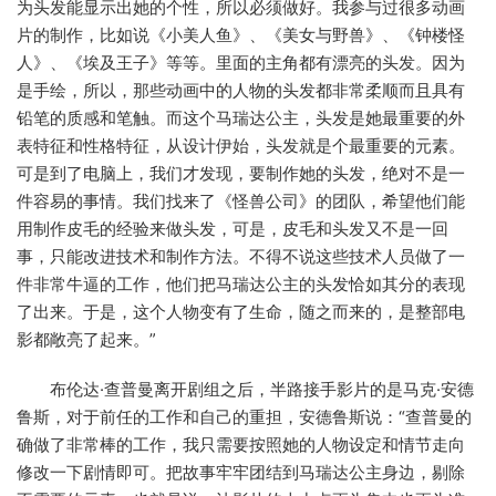
为头发能显示出她的个性，所以必须做好。我参与过很多动画
片的制作，比如说《小美人鱼》、《美女与野兽》、《钟楼怪
人》、《埃及王子》等等。里面的主角都有漂亮的头发。因为
是手绘，所以，那些动画中的人物的头发都非常柔顺而且具有
铅笔的质感和笔触。而这个马瑞达公主，头发是她最重要的外
表特征和性格特征，从设计伊始，头发就是个最重要的元素。
可是到了电脑上，我们才发现，要制作她的头发，绝对不是一
件容易的事情。我们找来了《怪兽公司》的团队，希望他们能
用制作皮毛的经验来做头发，可是，皮毛和头发又不是一回
事，只能改进技术和制作方法。不得不说这些技术人员做了一
件非常牛逼的工作，他们把马瑞达公主的头发恰如其分的表现
了出来。于是，这个人物变有了生命，随之而来的，是整部电
影都敞亮了起来。”
布伦达·查普曼离开剧组之后，半路接手影片的是马克·安德
鲁斯，对于前任的工作和自己的重担，安德鲁斯说：“查普曼的
确做了非常棒的工作，我只需要按照她的人物设定和情节走向
修改一下剧情即可。把故事牢牢团结到马瑞达公主身边，剔除