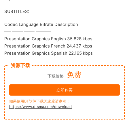
SUBTITLES:
Codec Language Bitrate Description
—– ——– ——- ———–
Presentation Graphics English 35.828 kbps
Presentation Graphics French 24.437 kbps
Presentation Graphics Spanish 22.165 kbps
资源下载
免费
下载价格
立即购买
如果使用BT软件下载无速度请参考：
https://www.dtsma.com/download