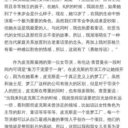
而且非常独立的孩子。在她5、6岁的时候，我就在想，如果她
到了十来岁会是什么样子。现在，她12岁了，在我的生命中扮
演着一个极为重要的角色。虽然我们常常会争执或者是吵闹，
但她永远是我最爱的人。与此同时，我也热爱着童话、欣赏当
代的女性以及那些亘古不变的故事。所以，我渐渐萌生了一种
把当代家庭关系放置到古老童话里的念头。再加上我对苏格兰
有着一种难以割舍的情感，所以，这就有了《勇敢传说》。”
作为皮克斯雇佣的第一位女导演，布伦达·查普曼在一段时
间内可谓是“集万千宠爱于一身”。在皮克斯的导演工作让她很开
心，因为在她看来，皮克斯是一个真正意义上的梦工厂。虽然
和迪士尼、梦工厂这样的公司有很大的区别，但是对于导演个
人的想法，皮克斯在尊重的同时，也有很多限制。查普曼说：
“当我来到皮克斯工作的时候，我就觉得应该要把目光放得长远
一些，看到那些皮克斯未曾涉足的领域，比如说以女性角色为
主导的影片、童话等等等等。皮克斯是一个造梦工厂，每一个
导演都可以从自己最感兴趣的事情入手创办一个项目。他们的
激情就是整部影片的基础。所以，这部以我和我女儿关系为灵