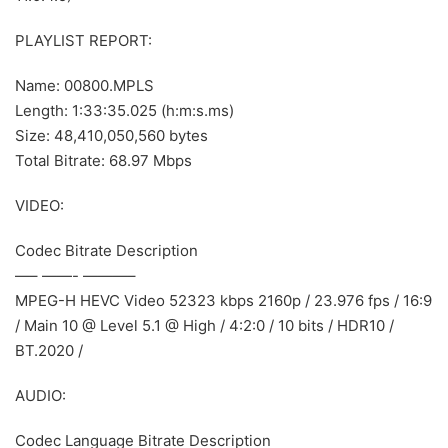
PLAYLIST REPORT:
Name: 00800.MPLS
Length: 1:33:35.025 (h:m:s.ms)
Size: 48,410,050,560 bytes
Total Bitrate: 68.97 Mbps
VIDEO:
Codec Bitrate Description
—– ——- ———–
MPEG-H HEVC Video 52323 kbps 2160p / 23.976 fps / 16:9
/ Main 10 @ Level 5.1 @ High / 4:2:0 / 10 bits / HDR10 /
BT.2020 /
AUDIO:
Codec Language Bitrate Description