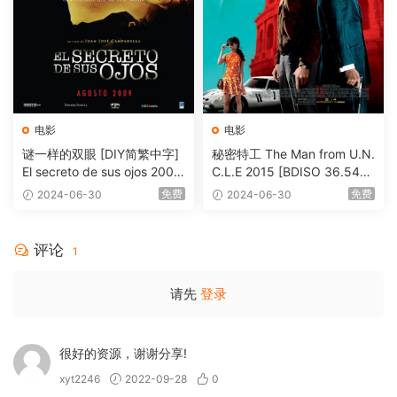
电影
电影
谜一样的双眼 [DIY简繁中字]
秘密特工 The Man from U.N.
El secreto de sus ojos 2009
C.L.E 2015 [BDISO 36.54G
1080p Blu-ray AVC DTS-HD
B]
免费
免费
2024-06-30
2024-06-30
MA 5.1-Softfeng@CHDBits
[BDISO 35.34GB]
评论
1
请先
登录
很好的资源，谢谢分享!
xyt2246
2022-09-28
0