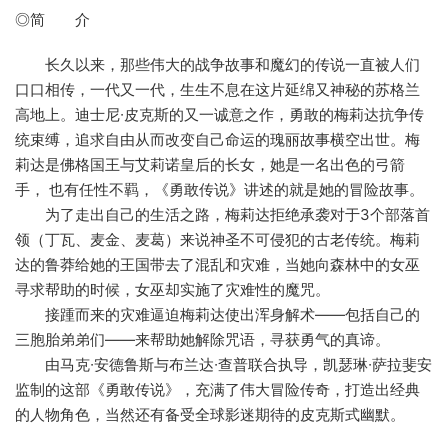
◎简 介
长久以来，那些伟大的战争故事和魔幻的传说一直被人们
口口相传，一代又一代，生生不息在这片延绵又神秘的苏格兰
高地上。迪士尼∙皮克斯的又一诚意之作，勇敢的梅莉达抗争传
统束缚，追求自由从而改变自己命运的瑰丽故事横空出世。梅
莉达是佛格国王与艾莉诺皇后的长女，她是一名出色的弓箭
手， 也有任性不羁，《勇敢传说》讲述的就是她的冒险故事。
为了走出自己的生活之路，梅莉达拒绝承袭对于3个部落首
领（丁瓦、麦金、麦葛）来说神圣不可侵犯的古老传统。梅莉
达的鲁莽给她的王国带去了混乱和灾难，当她向森林中的女巫
寻求帮助的时候，女巫却实施了灾难性的魔咒。
接踵而来的灾难逼迫梅莉达使出浑身解术——包括自己的
三胞胎弟弟们——来帮助她解除咒语，寻获勇气的真谛。
由马克∙安德鲁斯与布兰达∙查普联合执导，凯瑟琳∙萨拉斐安
监制的这部《勇敢传说》，充满了伟大冒险传奇，打造出经典
的人物角色，当然还有备受全球影迷期待的皮克斯式幽默。