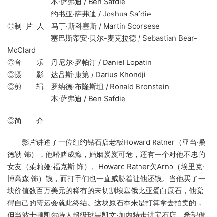
本·萨弗迪 / Ben Safdie
约书亚·萨弗迪 / Joshua Safdie
◎制 片 人 马丁·斯科塞斯 / Martin Scorsese
塞巴斯蒂安·贝尔-麦克拉德 / Sebastian Bear-
McClard
◎音 乐 丹尼尔·罗帕汀 / Daniel Lopatin
◎摄 影 达吕斯·康第 / Darius Khondji
◎剪 辑 罗纳德·布隆斯坦 / Ronald Bronstein
本·萨弗迪 / Ben Safdie
◎简 介
影片讲述了一位纽约钻石店老板Howard Ratner（亚当·桑
德勒 饰），他嗜赌成瘾，婚姻岌岌可危，还有一个对他不忠的
女友（茱莉娅·福克斯 饰）。Howard Ratner欠Arno（埃里克·
博高森 饰）钱，而打手们也一直威胁着让他还钱。当他买了一
块价值数百万美元的稀有的未切割埃塞俄比亚蛋白原石，他觉
得自己的霉运会就此终结。这块原石本来是打算拿去拍卖的，
但当波士顿凯尔特人超级球星凯文·加内特走进宝石店，希望借