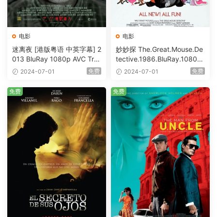
电影
电影
迷离夜 [港版粤语 中英字幕] 2
妙妙探 The.Great.Mouse.De
013 BluRay 1080p AVC Tru
tective.1986.BluRay.1080p.
eHD5.1 [BDISO 22.64GB]
AVC.DTS-HD.MA.5.1-HDHo
免费
免费
2024-07-01
2024-07-01
me [BDISO 20.67GB]
免费
免费