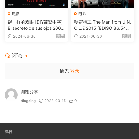
电影
电影
谜一样的双眼 [DIY简繁中字]
秘密特工 The Man from U.N.
El secreto de sus ojos 2009
C.L.E 2015 [BDISO 36.54G
1080p Blu-ray AVC DTS-HD
B]
免费
免费
2024-06-30
2024-06-30
MA 5.1-Softfeng@CHDBits
[BDISO 35.34GB]
评论
1
请先
登录
谢谢分享
dingding
2022-09-15
0
归档