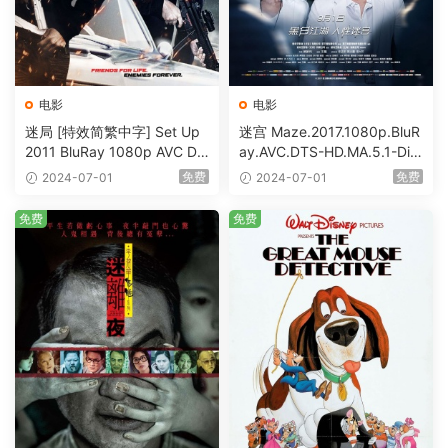
电影
电影
迷局 [特效简繁中字] Set Up
迷宫 Maze.2017.1080p.BluR
2011 BluRay 1080p AVC DT
ay.AVC.DTS-HD.MA.5.1-DiY
S-HD MA5.1-shhaclm@CHD
@HDHome [BDISO 19.7GB]
免费
免费
2024-07-01
2024-07-01
Bits [BDISO 23.09GB]
免费
免费