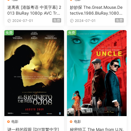
迷离夜 [港版粤语 中英字幕] 2
妙妙探 The.Great.Mouse.De
013 BluRay 1080p AVC Tru
tective.1986.BluRay.1080p.
eHD5.1 [BDISO 22.64GB]
AVC.DTS-HD.MA.5.1-HDHo
免费
免费
2024-07-01
2024-07-01
me [BDISO 20.67GB]
免费
免费
电影
电影
谜一样的双眼 [DIY简繁中字]
秘密特工 The Man from U.N.