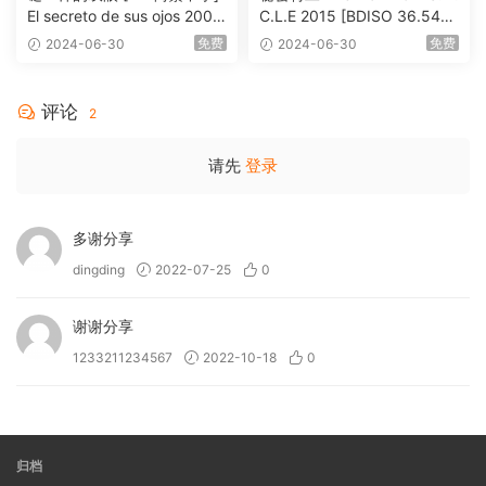
El secreto de sus ojos 2009
C.L.E 2015 [BDISO 36.54G
1080p Blu-ray AVC DTS-HD
B]
免费
免费
2024-06-30
2024-06-30
MA 5.1-Softfeng@CHDBits
[BDISO 35.34GB]
评论
2
请先
登录
多谢分享
dingding
2022-07-25
0
谢谢分享
1233211234567
2022-10-18
0
归档