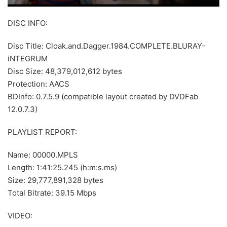
DISC INFO:
Disc Title: Cloak.and.Dagger.1984.COMPLETE.BLURAY-
iNTEGRUM
Disc Size: 48,379,012,612 bytes
Protection: AACS
BDInfo: 0.7.5.9 (compatible layout created by DVDFab
12.0.7.3)
PLAYLIST REPORT:
Name: 00000.MPLS
Length: 1:41:25.245 (h:m:s.ms)
Size: 29,777,891,328 bytes
Total Bitrate: 39.15 Mbps
VIDEO: