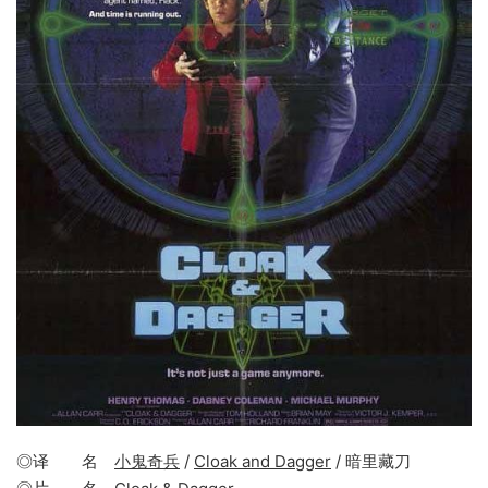
◎译 名
小鬼奇兵
/
Cloak and Dagger
/ 暗里藏刀