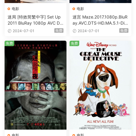
电影
电影
迷局 [特效简繁中字] Set Up
迷宫 Maze.2017.1080p.BluR
2011 BluRay 1080p AVC DT
ay.AVC.DTS-HD.MA.5.1-DiY
S-HD MA5.1-shhaclm@CHD
@HDHome [BDISO 19.7GB]
免费
免费
2024-07-01
2024-07-01
Bits [BDISO 23.09GB]
免费
免费
电影
电影