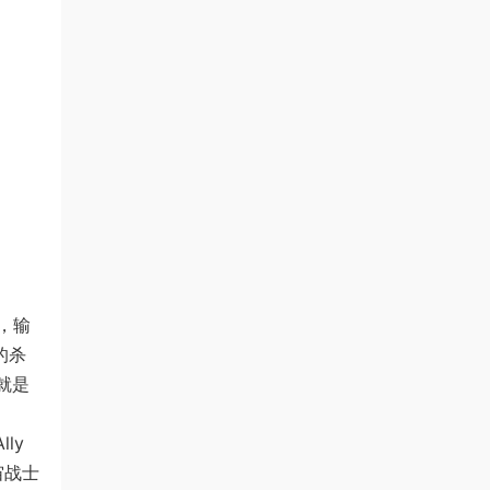
，输
的杀
）就是
ly
宙战士