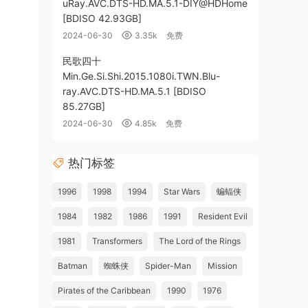
uRay.AVC.DTS-HD.MA.5.1-DIY@HDHome
[BDISO 42.93GB]
2024-06-30
3.35k
免费
民歌四十
Min.Ge.Si.Shi.2015.1080i.TWN.Blu-
ray.AVC.DTS-HD.MA.5.1 [BDISO
85.27GB]
2024-06-30
4.85k
免费
热门标签
1996
1998
1994
Star Wars
蝙蝠侠
1984
1982
1986
1991
Resident Evil
1981
Transformers
The Lord of the Rings
Batman
蜘蛛侠
Spider-Man
Mission
Pirates of the Caribbean
1990
1976