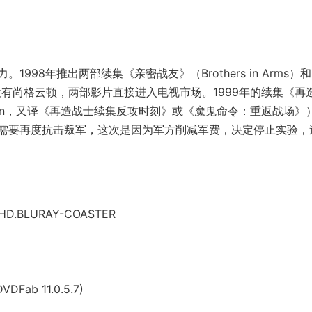
8年推出两部续集《亲密战友》（Brothers in Arms）
ss），没有尚格云顿，两部影片直接进入电视市场。1999年的续集《再
The Return，又译《再造战士续集反攻时刻》或《魔鬼命令：重返战场》
需要再度抗击叛军，这次是因为军方削减军费，决定停止实验，
E.UHD.BLURAY-COASTER
DVDFab 11.0.5.7)