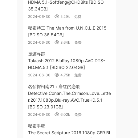
HDMA 5.1-Softfeng@CHDBits [BDISO
35.34GB]
2024-06-30
5.29k
免费
秘密特工 The Man from U.N.C.L.E 2015
[BDISO 36.54GB]
2024-06-30
8.64k
免费
觅迹寻踪
Talaash.2012.BluRay.1080p.AVC.DTS-
HD.MA.5.1 [BDISO 22.04GB]
2024-06-30
4.75k
免费
名侦探柯南21：唐红的恋歌
Detective.Conan.The.Crimson.Love.Lette
r.2017.1080p.Blu-ray.AVC.TrueHD.5.1
[BDISO 23.01GB]
2024-06-30
6.02k
免费
秘密手稿
The.Secret.Scripture.2016.1080p.GER.Bl