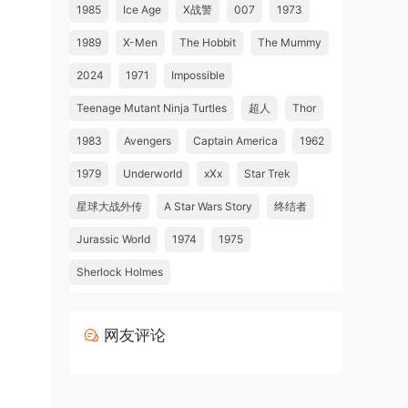
1985
Ice Age
X战警
007
1973
1989
X-Men
The Hobbit
The Mummy
2024
1971
Impossible
Teenage Mutant Ninja Turtles
超人
Thor
1983
Avengers
Captain America
1962
1979
Underworld
xXx
Star Trek
星球大战外传
A Star Wars Story
终结者
Jurassic World
1974
1975
Sherlock Holmes
网友评论