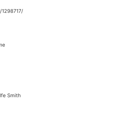
/1298717/
me
 Smith