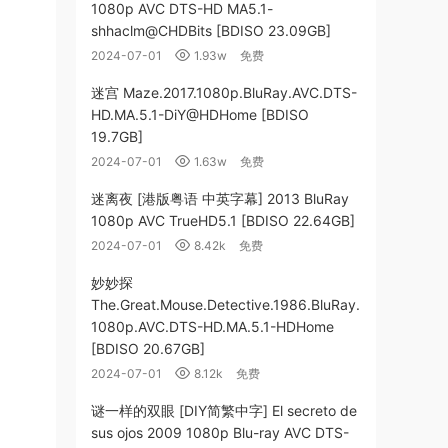
1080p AVC DTS-HD MA5.1-
shhaclm@CHDBits [BDISO 23.09GB]
2024-07-01
1.93w
免费
迷宫 Maze.2017.1080p.BluRay.AVC.DTS-
HD.MA.5.1-DiY@HDHome [BDISO
19.7GB]
2024-07-01
1.63w
免费
迷离夜 [港版粤语 中英字幕] 2013 BluRay
1080p AVC TrueHD5.1 [BDISO 22.64GB]
2024-07-01
8.42k
免费
妙妙探
The.Great.Mouse.Detective.1986.BluRay.
1080p.AVC.DTS-HD.MA.5.1-HDHome
[BDISO 20.67GB]
2024-07-01
8.12k
免费
谜一样的双眼 [DIY简繁中字] El secreto de
sus ojos 2009 1080p Blu-ray AVC DTS-