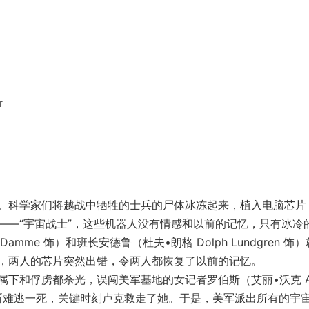
r
科学家们将越战中牺牲的士兵的尸体冰冻起来，植入电脑芯片
――“宇宙战士”，这些机器人没有情感和以前的记忆，只有冰冷
 Damme 饰）和班长安德鲁（杜夫•朗格 Dolph Lundgren 饰
，两人的芯片突然出错，令两人都恢复了以前的记忆。
和俘虏都杀光，误闯美军基地的女记者罗伯斯（艾丽•沃克 Al
罗伯斯难逃一死，关键时刻卢克救走了她。于是，美军派出所有的宇