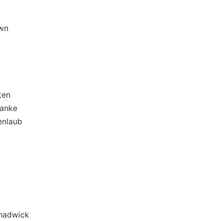
wn
en
anke
nlaub
adwick