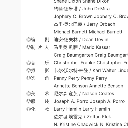
Shane Dixon Shane Dixon
约翰·德米塔 / John DeMita
Jophery C. Brown Jophery C. Bro
杰里·奥尔巴赫 / Jerry Orbach
Michael Burnett Michael Burnett
◎编 剧 迪安·德夫林 / Dean Devlin
◎制 片 人 马里奥·凯萨 / Mario Kassar
Craig Baumgarten Craig Baumgart
◎音 乐 Christopher Franke Christopher Fr
◎摄 影 卡尔·沃尔特·林登 / Karl Walter Linde
◎选 角 Penny Perry Penny Perry
Annette Benson Annette Benson
◎美 术 尼尔森·寇茨 / Nelson Coates
◎服 装 Joseph A. Porro Joseph A. Porro
◎化 妆 Larry Hamlin Larry Hamlin
佐尔坦·埃雷克 / Zoltan Elek
N. Kristine Chadwick N. Kristine Ch