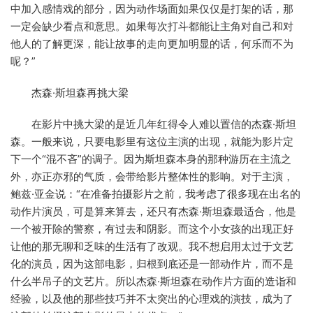
中加入感情戏的部分，因为动作场面如果仅仅是打架的话，那
一定会缺少看点和意思。如果每次打斗都能让主角对自己和对
他人的了解更深，能让故事的走向更加明显的话，何乐而不为
呢？”
杰森·斯坦森再挑大梁
在影片中挑大梁的是近几年红得令人难以置信的杰森·斯坦
森。一般来说，只要电影里有这位主演的出现，就能为影片定
下一个“混不吝”的调子。因为斯坦森本身的那种游历在主流之
外，亦正亦邪的气质，会带给影片整体性的影响。对于主演，
鲍兹·亚金说：“在准备拍摄影片之前，我考虑了很多现在出名的
动作片演员，可是算来算去，还只有杰森·斯坦森最适合，他是
一个被开除的警察，有过去和阴影。而这个小女孩的出现正好
让他的那无聊和乏味的生活有了改观。我不想启用太过于文艺
化的演员，因为这部电影，归根到底还是一部动作片，而不是
什么半吊子的文艺片。所以杰森·斯坦森在动作片方面的造诣和
经验，以及他的那些技巧并不太突出的心理戏的演技，成为了