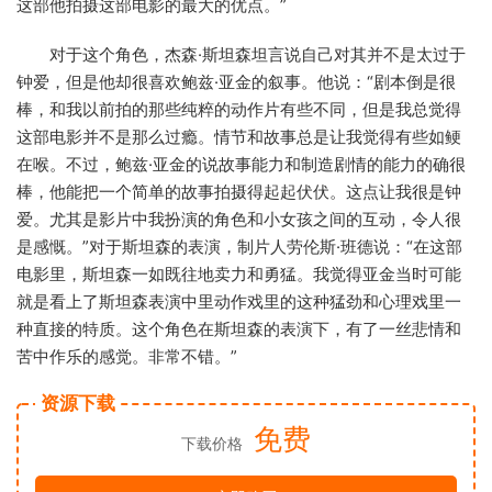
这部他拍摄这部电影的最大的优点。”
对于这个角色，杰森·斯坦森坦言说自己对其并不是太过于
钟爱，但是他却很喜欢鲍兹·亚金的叙事。他说：“剧本倒是很
棒，和我以前拍的那些纯粹的动作片有些不同，但是我总觉得
这部电影并不是那么过瘾。情节和故事总是让我觉得有些如鲠
在喉。不过，鲍兹·亚金的说故事能力和制造剧情的能力的确很
棒，他能把一个简单的故事拍摄得起起伏伏。这点让我很是钟
爱。尤其是影片中我扮演的角色和小女孩之间的互动，令人很
是感慨。”对于斯坦森的表演，制片人劳伦斯·班德说：“在这部
电影里，斯坦森一如既往地卖力和勇猛。我觉得亚金当时可能
就是看上了斯坦森表演中里动作戏里的这种猛劲和心理戏里一
种直接的特质。这个角色在斯坦森的表演下，有了一丝悲情和
苦中作乐的感觉。非常不错。”
资源下载
免费
下载价格