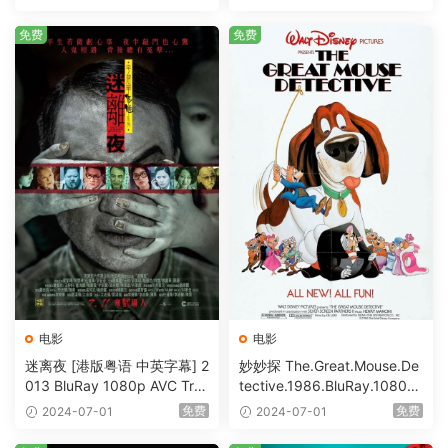
Bits [BDISO 23.09GB]
免费
免费
电影
电影
迷离夜 [港版粤语 中英字幕] 2
妙妙探 The.Great.Mouse.De
013 BluRay 1080p AVC Tru
tective.1986.BluRay.1080p.
eHD5.1 [BDISO 22.64GB]
AVC.DTS-HD.MA.5.1-HDHo
免费
免费
2024-07-01
2024-07-01
me [BDISO 20.67GB]