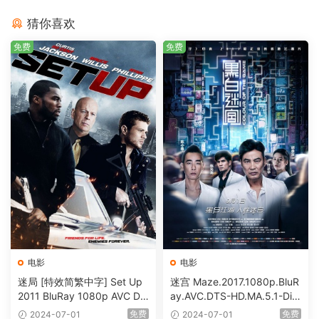
猜你喜欢
免费
免费
电影
电影
迷局 [特效简繁中字] Set Up
迷宫 Maze.2017.1080p.BluR
2011 BluRay 1080p AVC DT
ay.AVC.DTS-HD.MA.5.1-DiY
S-HD MA5.1-shhaclm@CHD
@HDHome [BDISO 19.7GB]
免费
免费
2024-07-01
2024-07-01