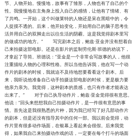
节、人物开始。慢慢地，故事有了雏形，人物也有了自己的个
性。我慢慢地在主角身上投入自己的感情，让他有了情绪、有
了共鸣。一开始，这个叫做莱特的人物还是呆在黑暗中的，令
人捉摸不透的。后来，他开始变化，开始用自己的脑子思考生
活并用自己的双脚走出以往生活的阴霾。这是我觉得剧本里写
的做成功的地方。” 写完剧本之后，鲍兹·亚金并没有想着自
己来拍摄这部电影。还是在影片的监制劳伦斯·班德的劝说下，
才拿起了导筒。班德说：“亚金是一个非常会写故事的人，他很
注重描绘人物的心理和性格。所以当他告诉我，他在写一个动
作片的剧本的时候，我就迫不及待地想要看看这个剧本。后
来，我听说他准备自己动手拍摄这部电影的时候，更是极力要
他亲力亲为。我觉得，这种剧本的质感，也只有作者才能表达
出来了。” 对于自己执导动作片，鲍兹·亚金觉得很有意思。
他说：“回头来想想我自己拍摄动作片，是一件很有意思的事
情。首先这是我很熟悉的片种，因为我已经写了好几部动作片
的剧本，但是还没有指导其中的任何一部。我以前会觉得，动
作片里有很多动作场面，在银幕上看起来会很假。后来我觉
得，如果我自己来拍摄动作戏的话，一定要在每个打斗的场面