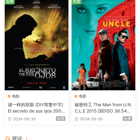
免费
免费
电影
电影
谜一样的双眼 [DIY简繁中字]
秘密特工 The Man from U.N.
El secreto de sus ojos 2009
C.L.E 2015 [BDISO 36.54G
1080p Blu-ray AVC DTS-HD
B]
免费
免费
2024-06-30
2024-06-30
MA 5.1-Softfeng@CHDBits
[BDISO 35.34GB]
评论
1