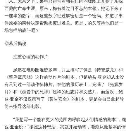
门来。无奈之下，莱特只得带着梅在纽约的版图上开始了东躲
西藏的亡命生涯。原来，梅有着过目不忘的本领，她记下来了
一连串的数字，而这些数字经过解密后是一个密码。知道了事
件原委的莱特决定帮助梅度过难关。但是，的又等待他们是一
场怎样的战斗呢？
◎幕后揭秘
注重心理的动作片
虽然在电影圈混迹多年，并且撰写了像是《特警威龙》和
《菜鸟霹雳胆》这样的动作片的剧本，但是鲍兹·亚金却从来没
有只到过一部动作惊悚片。在他的履历表上，充满了《光辉岁
月》和《恋爱中的死神》这样的励志片和文艺片。而这次，鲍
兹·亚金不仅仅撰写了《暂告安全》的剧本，更是会自己拿起导
筒来指导这部电影。
“我想写一个能在更大的范围内呼唤起人们情感的剧本”，鲍
兹·亚金说：“按照这种想法，我就开始动笔，渐渐从最基本的情