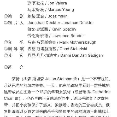
琼·瓦勒拉 / Jon Valera
马库斯·杨 / Marcus Young
◎编 剧 鲍兹·亚金 / Boaz Yakin
◎制 片 人 Jonathan Deckter Jonathan Deckter
凯文·史派西 / Kevin Spacey
劳伦斯·班德 / Lawrence Bender
◎音 乐 马克·马瑟斯鲍夫 / Mark Mothersbaugh
◎副 导 演 查德·斯塔赫斯基 / Chad Stahelski
◎其 它 丹尼·丹丹·加迪甘 / Danni DanDan Gadigan
◎简 介
莱特（杰森·斯坦森 Jason Statham 饰）是一个不守规矩、
只认死理的前纽约警察。一天，他在地铁站里看到一群持械的
黑帮成员在围剿一个12岁的华裔女孩梅（凯瑟琳·陈 Catherine
Chan 饰）。他心里的正义感油然而生，遂出手教育了这群黑
帮，并把小女孩保护了起来。紧接着，香港的三合会成员、俄
罗斯混混以及政客派来的杀手和警局里的恶棍源源不断地找上