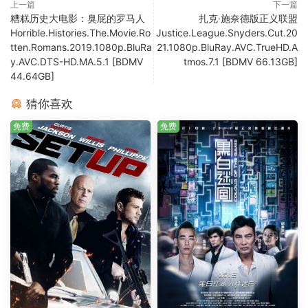
上一篇
下一篇
糟糕历史大电影：臭屁的罗马人
扎克·施奈德版正义联盟
Horrible.Histories.The.Movie.Ro
Justice.League.Snyders.Cut.20
tten.Romans.2019.1080p.BluRa
21.1080p.BluRay.AVC.TrueHD.A
y.AVC.DTS-HD.MA.5.1 [BDMV
tmos.7.1 [BDMV 66.13GB]
44.64GB]
猜你喜欢
免费
免费