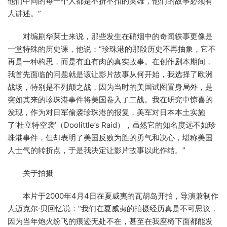
他们中间的每一个人都是不折不扣的英雄，他们的故事必须有
人讲述。”
对编剧华莱士来说，那些发生在硝烟中的奇闻轶事更像是
一堂特殊的历史课，他说：“珍珠港的那段历史不再抽象，它不
再是一种构思，而是有血有肉的真实故事。在创作剧本期间，
我首先面临的问题就是该让影片故事从何开始，我选择了欧洲
战场，特别是不列颠之战，因为当时的美国试图置身局外，是
突如其来的珍珠港事件将美国卷入了二战。我在研究中惊喜的
发现，作为对日军偷袭珍珠港的报复，美军对日本本土实施
了‘杜立特空袭’（Doolittle’s Raid），虽然它的知名度远不如珍
珠港事件，但却表明了美国反败为胜的勇气和决心，堪称美国
人士气的转折点，于是我决定让影片故事以此作结。”
关于拍摄
本片于2000年4月4日在夏威夷的瓦胡岛开拍，导演兼制作
人迈克尔·贝回忆说：“我们在夏威夷的拍摄经历真是不可思议，
因为当年炮火纷飞的痕迹无处不在，甚至在我座椅下面都能发