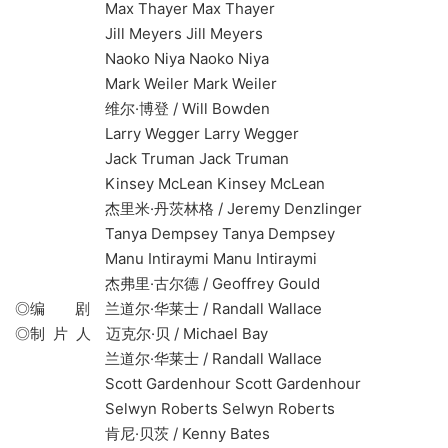
Max Thayer Max Thayer
Jill Meyers Jill Meyers
Naoko Niya Naoko Niya
Mark Weiler Mark Weiler
维尔·博登 / Will Bowden
Larry Wegger Larry Wegger
Jack Truman Jack Truman
Kinsey McLean Kinsey McLean
杰里米·丹茨林格 / Jeremy Denzlinger
Tanya Dempsey Tanya Dempsey
Manu Intiraymi Manu Intiraymi
杰弗里·古尔德 / Geoffrey Gould
◎编 剧 兰道尔·华莱士 / Randall Wallace
◎制 片 人 迈克尔·贝 / Michael Bay
兰道尔·华莱士 / Randall Wallace
Scott Gardenhour Scott Gardenhour
Selwyn Roberts Selwyn Roberts
肯尼·贝茨 / Kenny Bates