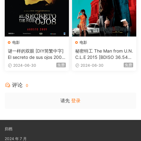
电影
电影
谜一样的双眼 [DIY简繁中字]
秘密特工 The Man from U.N.
El secreto de sus ojos 2009
C.L.E 2015 [BDISO 36.54G
1080p Blu-ray AVC DTS-HD
B]
免费
免费
2024-06-30
2024-06-30
MA 5.1-Softfeng@CHDBits
[BDISO 35.34GB]
评论
0
请先
登录
归档
2024 年 7 月