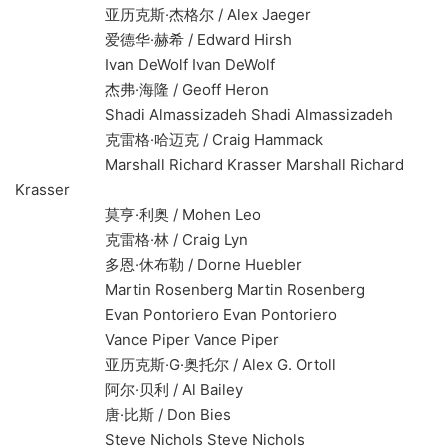
亚历克斯·杰格尔 / Alex Jaeger
爱德华·赫希 / Edward Hirsh
Ivan DeWolf Ivan DeWolf
杰弗·海隆 / Geoff Heron
Shadi Almassizadeh Shadi Almassizadeh
克雷格·哈迈克 / Craig Hammack
Marshall Richard Krasser Marshall Richard
Krasser
莫亨·利奥 / Mohen Leo
克雷格·林 / Craig Lyn
多恩·休布勒 / Dorne Huebler
Martin Rosenberg Martin Rosenberg
Evan Pontoriero Evan Pontoriero
Vance Piper Vance Piper
亚历克斯·G·奥托尔 / Alex G. Ortoll
阿尔·贝利 / Al Bailey
唐·比斯 / Don Bies
Steve Nichols Steve Nichols