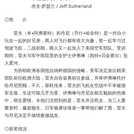
杰夫·萨瑟兰 / Jeff Sutherland
◎简 介
雷夫（本•阿弗莱特）和丹尼（乔什•哈奈特）是一对自小
玩在一起的好兄弟，两人对飞行都有很大兴趣，曾一起学习过
驾驶飞机，二战初期，两人又一起加入了美国空军部队。受训
期间，雷夫与军中医院里的女护士伊弗琳（凯特•贝金赛尔）坠
入爱河。
为协助欧洲各国抵抗纳粹德国的侵略，美军决定派出精英
部队前往欧洲大陆，雷夫自告奋勇前往参战，并将伊弗琳托付
给丹尼照顾，不久，噩耗传来，雷夫的飞机在空战中不幸被德
军击落，生还可能几乎为零。伊弗琳与丹尼在相互勉励的伤痛
中，萌生爱情。令他们没想到的是，雷夫并没死去，当三人重
聚首时，尴尬顿生。日军偷袭珍珠港一事帮他们解了围，雷夫
与丹尼决定不做情敌做战友。
◎获奖情况