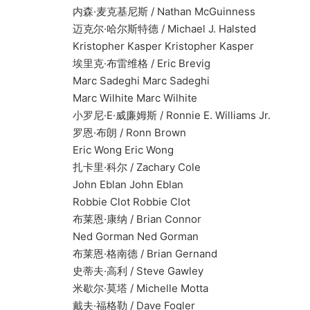
内森·麦克基尼斯 / Nathan McGuinness
迈克尔·哈尔斯特德 / Michael J. Halsted
Kristopher Kasper Kristopher Kasper
埃里克·布雷维格 / Eric Brevig
Marc Sadeghi Marc Sadeghi
Marc Wilhite Marc Wilhite
小罗尼·E·威廉姆斯 / Ronnie E. Williams Jr.
罗恩·布朗 / Ronn Brown
Eric Wong Eric Wong
扎卡里·科尔 / Zachary Cole
John Eblan John Eblan
Robbie Clot Robbie Clot
布莱恩·康纳 / Brian Connor
Ned Gorman Ned Gorman
布莱恩·格南德 / Brian Gernand
史蒂夫·高利 / Steve Gawley
米歇尔·莫塔 / Michelle Motta
戴夫·福格勒 / Dave Fogler