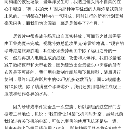
同构建的恢宏场景，当爆炸发生时，我透过镜头情不自禁的在
心中喊道，‘噢，我的天！’因为那种异常猛烈的大爆炸是我前所
未见的。一切都在7秒钟内一气呵成，同时进行的所有计划竟然
毫无闪失，而我们为这圆满一幕足足筹备了7个月。”
尽管片中很多战斗场景出自真实特效，可细节之处却需要
由工业光魔来完成。视觉特效总监埃里克·布雷维格说：“现在的
珍珠港是旅游胜地，我们必须去掉画面中除了远山之外的一
切，然后再加入电脑生成的战舰、攻击和大爆炸。我们尽量缩
减了微缩模型和大型布景，因为建造出全景镜头中需要的所有
布景是不可能的。我们用电脑制作舰船和飞机模型，随后进行
复制，最终出现在影片中的CG飞机多达数百架，而CG舰船也
有10多艘。除了填满整个珍珠港外，我们还要用电脑生成舰上
服装和动作各异的水兵。”
因为珍珠港事件完全是一次空袭，所以剧组的航空部门占
据着主导地位，贝说：“我们曾让14架飞机同时升空，虽然此前
我拍过有关飞机的电影，可如此奢侈的使用飞机还是头一遭。
其中有些老飞机已经使用了60年，影片拍摄无疑会将它们推向