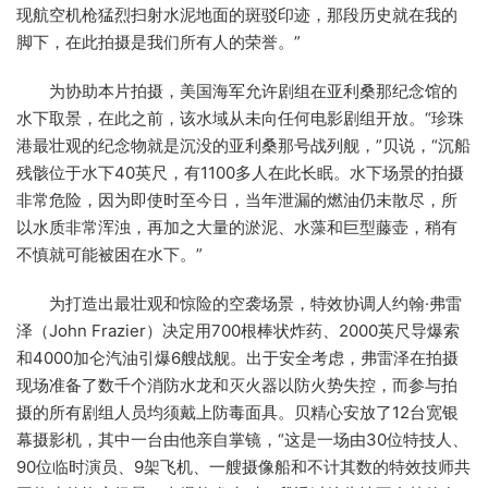
现航空机枪猛烈扫射水泥地面的斑驳印迹，那段历史就在我的
脚下，在此拍摄是我们所有人的荣誉。”
为协助本片拍摄，美国海军允许剧组在亚利桑那纪念馆的
水下取景，在此之前，该水域从未向任何电影剧组开放。“珍珠
港最壮观的纪念物就是沉没的亚利桑那号战列舰，”贝说，“沉船
残骸位于水下40英尺，有1100多人在此长眠。水下场景的拍摄
非常危险，因为即使时至今日，当年泄漏的燃油仍未散尽，所
以水质非常浑浊，再加之大量的淤泥、水藻和巨型藤壶，稍有
不慎就可能被困在水下。”
为打造出最壮观和惊险的空袭场景，特效协调人约翰·弗雷
泽（John Frazier）决定用700根棒状炸药、2000英尺导爆索
和4000加仑汽油引爆6艘战舰。出于安全考虑，弗雷泽在拍摄
现场准备了数千个消防水龙和灭火器以防火势失控，而参与拍
摄的所有剧组人员均须戴上防毒面具。贝精心安放了12台宽银
幕摄影机，其中一台由他亲自掌镜，“这是一场由30位特技人、
90位临时演员、9架飞机、一艘摄像船和不计其数的特效技师共