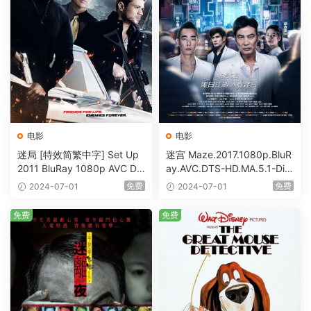
电影
电影
迷局 [特效简繁中字] Set Up
迷宫 Maze.2017.1080p.BluR
2011 BluRay 1080p AVC DT
ay.AVC.DTS-HD.MA.5.1-DiY
S-HD MA5.1-shhaclm@CHD
@HDHome [BDISO 19.7GB]
免费
免费
2024-07-01
2024-07-01
Bits [BDISO 23.09GB]
免费
免费