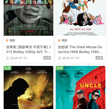
电影
电影
迷离夜 [港版粤语 中英字幕] 2
妙妙探 The.Great.Mouse.De
013 BluRay 1080p AVC Tru
tective.1986.BluRay.1080p.
eHD5.1 [BDISO 22.64GB]
AVC.DTS-HD.MA.5.1-HDHo
免费
免费
2024-07-01
2024-07-01
me [BDISO 20.67GB]
免费
免费