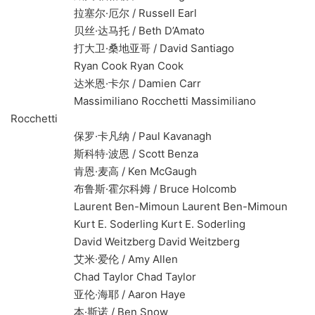
拉塞尔·厄尔 / Russell Earl
贝丝·达马托 / Beth D’Amato
打大卫·桑地亚哥 / David Santiago
Ryan Cook Ryan Cook
达米恩·卡尔 / Damien Carr
Massimiliano Rocchetti Massimiliano
Rocchetti
保罗·卡凡纳 / Paul Kavanagh
斯科特·波恩 / Scott Benza
肯恩·麦高 / Ken McGaugh
布鲁斯·霍尔科姆 / Bruce Holcomb
Laurent Ben-Mimoun Laurent Ben-Mimoun
Kurt E. Soderling Kurt E. Soderling
David Weitzberg David Weitzberg
艾米·爱伦 / Amy Allen
Chad Taylor Chad Taylor
亚伦·海耶 / Aaron Haye
本·斯诺 / Ben Snow