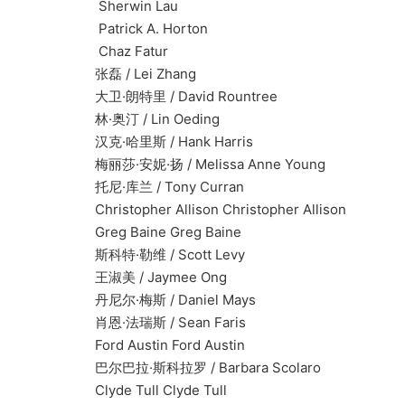
Sherwin Lau
Patrick A. Horton
Chaz Fatur
张磊 / Lei Zhang
大卫·朗特里 / David Rountree
林·奥汀 / Lin Oeding
汉克·哈里斯 / Hank Harris
梅丽莎·安妮·扬 / Melissa Anne Young
托尼·库兰 / Tony Curran
Christopher Allison Christopher Allison
Greg Baine Greg Baine
斯科特·勒维 / Scott Levy
王淑美 / Jaymee Ong
丹尼尔·梅斯 / Daniel Mays
肖恩·法瑞斯 / Sean Faris
Ford Austin Ford Austin
巴尔巴拉·斯科拉罗 / Barbara Scolaro
Clyde Tull Clyde Tull