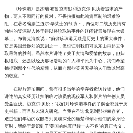
《珍珠港》是杰瑞·布鲁克海默和迈克尔·贝执着追求的产
物，两人不顾同行的反对，不畏拍摄如此鸿篇巨制的艰难险
阻，在著名编剧兰道尔·华莱士的帮助下，两位对二战历史情有
独钟的资深影人终于得以将珍珠港事件的辽阔背景展现在大银
幕上。布鲁克海默说：“偷袭珍珠港无疑是历史上的重大事件，
它是美国最惨烈的悲剧之一，但也证明我们可以东山再起去争
取最终的胜利。虽然本片讲述了关于友情和爱情的故事，但归
根结底，还是以经历那场浩劫的军人和平民为中心，我们希望
捕捉到那个年代的精髓，从而向那些英勇无畏的人们致以崇高
的敬意。”
在影片筹拍期间，曾有很多当年的幸存者造访片场，他们
讲述的真实经历让担纲临时演员的现役军人和影片的主创人员
受益匪浅。迈克尔·贝说：“我们对珍珠港事件的了解全都源于历
史书籍，而且从未深入研究。当我在圣迭戈见到那些幸存者，
透过他们年迈的双眼看到灵魂深处的痛楚和倾听他们的亲身经
历时，我终于意识到了‘美国的纯真已经一去不返’的真正含义，