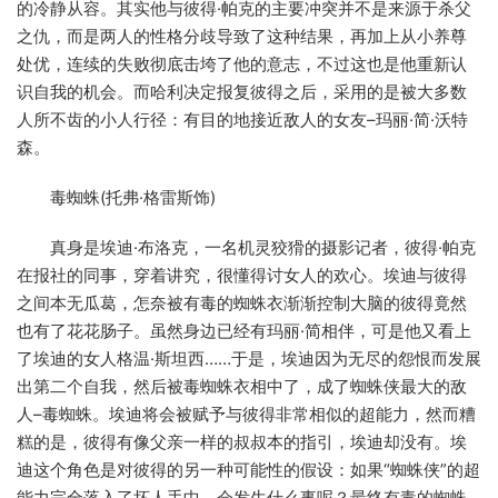
的冷静从容。其实他与彼得·帕克的主要冲突并不是来源于杀父
之仇，而是两人的性格分歧导致了这种结果，再加上从小养尊
处优，连续的失败彻底击垮了他的意志，不过这也是他重新认
识自我的机会。而哈利决定报复彼得之后，采用的是被大多数
人所不齿的小人行径：有目的地接近敌人的女友–玛丽·简·沃特
森。
毒蜘蛛(托弗·格雷斯饰)
真身是埃迪·布洛克，一名机灵狡猾的摄影记者，彼得·帕克
在报社的同事，穿着讲究，很懂得讨女人的欢心。埃迪与彼得
之间本无瓜葛，怎奈被有毒的蜘蛛衣渐渐控制大脑的彼得竟然
也有了花花肠子。虽然身边已经有玛丽·简相伴，可是他又看上
了埃迪的女人格温·斯坦西……于是，埃迪因为无尽的怨恨而发展
出第二个自我，然后被毒蜘蛛衣相中了，成了蜘蛛侠最大的敌
人–毒蜘蛛。埃迪将会被赋予与彼得非常相似的超能力，然而糟
糕的是，彼得有像父亲一样的叔叔本的指引，埃迪却没有。埃
迪这个角色是对彼得的另一种可能性的假设：如果“蜘蛛侠”的超
能力完全落入了坏人手中，会发生什么事呢？最终有毒的蜘蛛