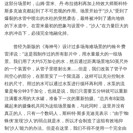
这部分场景时，山姆·雷米、丹·布拉德利再加上特效大师斯科特·
斯多克迪克都起到了不可忽视的作用。场景开始于“沙人”受到了
爆裂的水管中喷出的水柱的突然袭击，最终被冲到了通向地铁
的下水道中。在雷米最初的想象与设置中，“沙人”在力量巨大的
水的冲击下，必须完全地融化掉。
曾经为新版的《海神号》设计过多场海难场景的约翰·R·费
雷泽说：“这是我制作过的所有影片中，用水量最大的一组场
景。我们用了大约5万加仑的水，然后通过距离场景地50英尺外
的一个装置中，从管子里喷射出来……但是，我们改装了管子中
间空心的部分，在那里安了一个限流器，这样可以充分控制水
柱的尺寸。用过的水可以通过水泵进行循环再利用，水泵的流
量是每分钟3千加仑，也就是说，我们只需要五分钟就可以重新
注满蓄水用的大水罐，准备下一次的重新拍摄。”总共有8架隐
藏起来的摄像机共同为这组场景服务，与此同时，这里并没有
真正的人，只有一个数码人，斯科特·斯多克迪克表示：“由于‘蜘
蛛侠’发现‘沙人’的弱点就是水，所以才会制造了这组有效地抑
制‘沙人’能力的办法。但是在这里，我们不得不使用一个完全由