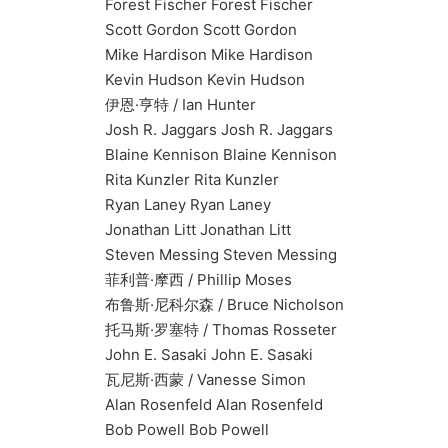
Forest Fischer Forest Fischer
Scott Gordon Scott Gordon
Mike Hardison Mike Hardison
Kevin Hudson Kevin Hudson
伊恩·亨特 / Ian Hunter
Josh R. Jaggars Josh R. Jaggars
Blaine Kennison Blaine Kennison
Rita Kunzler Rita Kunzler
Ryan Laney Ryan Laney
Jonathan Litt Jonathan Litt
Steven Messing Steven Messing
菲利普·摩西 / Phillip Moses
布鲁斯·尼科尔森 / Bruce Nicholson
托马斯·罗塞特 / Thomas Rosseter
John E. Sasaki John E. Sasaki
瓦尼斯·西蒙 / Vanesse Simon
Alan Rosenfeld Alan Rosenfeld
Bob Powell Bob Powell