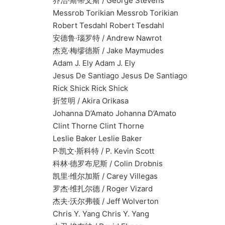
乔治·斯蒂文斯 / George Stevens
Messrob Torikian Messrob Torikian
Robert Tesdahl Robert Tesdahl
安德鲁·瑙罗特 / Andrew Nawrot
杰克·梅缪德斯 / Jake Maymudes
Adam J. Ely Adam J. Ely
Jesus De Santiago Jesus De Santiago
Rick Shick Rick Shick
折笠明 / Akira Orikasa
Johanna D’Amato Johanna D’Amato
Clint Thorne Clint Thorne
Leslie Baker Leslie Baker
P·凯文·斯科特 / P. Kevin Scott
科林·德罗布尼斯 / Colin Drobnis
凯里·维尔加斯 / Carey Villegas
罗杰·维扎尔德 / Roger Vizard
杰夫·沃尔弗顿 / Jeff Wolverton
Chris Y. Yang Chris Y. Yang