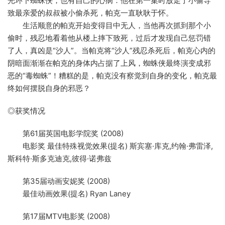
光环下蜘蛛侠，也有自己的心病：他在第一集时放走了小偷导
致最亲爱的叔叔被小偷杀死，帕克一直耿耿于怀。
生活顺意的帕克开始变得目中无人，当他再次抓到那个小
偷时，残忍地看着他从楼上摔下致死，过后才发现自己惩罚错
了人，真凶是“沙人”。当帕克将“沙人”残忍杀死后，帕克心内的
阴暗面渐渐在帕克的身体内占据了上风，蜘蛛侠最终演变成邪
恶的“毒蜘蛛”！糟糕的是，帕克没有察觉到自身的变化，帕克最
终如何摆脱自身的邪恶？
◎获奖情况
第61届英国电影学院奖 (2008)
电影奖 最佳特殊视觉效果(提名) 斯宾塞·库克,约翰·弗雷泽,
斯科特·斯多克迪克,彼得·诺弗兹
第35届动画安妮奖 (2008)
最佳动画效果(提名) Ryan Laney
第17届MTV电影奖 (2008)