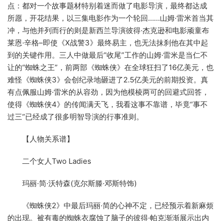
点：都对一个故事题材特别着迷而做了电影导演，最终都达成
所愿，开花结果，以三集电影作为一个轮回……山姆·雷米首当其
冲，与他并列而行的则是新西兰导演彼得·杰克逊和电影顽童布
莱恩·辛格–即使《X战警3》最终易主，也无法抹刹他在其中起
到的关键作用。三人中做最后“收尾”工作的山姆·雷米是当仁不
让的“蜘蛛之王”，前两部《蜘蛛侠》在全球狂扫了16亿美元，也
难怪《蜘蛛侠3》会创纪录地砸进了2.5亿美元的前期投资。真
有点佩服山姆·雷米的从容劲，因为他模棱两可的回避式回答，
使得《蜘蛛侠4》的传闻满天飞，我看这事不靠谱，毕竟“事不
过三”已经成了很多明智导演的行事准则。
【人物关系谱】
二个女人Two Ladies
玛丽·简·沃特森(克尔斯滕·邓斯特饰)
《蜘蛛侠2》中最后玛丽·简的心神不定，已经预示着新麻烦
的出现。被有毒的蜘蛛衣腐蚀了脑子的彼得·帕克渐渐展示出内