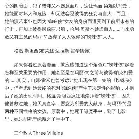
心的阴暗面，犯了错却又不愿意面对，这让玛丽·简难以忍受，
她能面对坏人和危险，却无法容忍彼得的狂妄与自大，而且，
她的演艺事业也因为“蜘蛛侠”女友的身份而遭受到了前所未有的
打击，再加上彼得脚踩两只船，哈利·奥斯本趁虚而入……向来勇
敢又有主见的玛丽·简放弃了人人敬仰的“蜘蛛侠”大人。
格温·斯坦西(布莱丝·达拉斯·霍华德饰)
如果你看过原著漫画，就应该知道这个角色对“蜘蛛侠”起着
怎样至关重要的作用，她甚至是在玛丽·简之前与彼得·帕克相爱
的……其实，山姆·雷米也曾考虑让她出现在第一集的《蜘蛛侠》
中，但考虑到她最终的死对“蜘蛛侠”产生了决定性的影响，才拖
后了她的出现时间。格温·斯坦西疯狂地崇拜着“蜘蛛侠”，因为
他曾救过她，她天真直率，愿意为所爱的人献身，与玛丽·简是
两种不同性格的女孩。原著中，她死于绿魔手中，到了电影
里，她只能死于绿魔之子手中了。
三个敌人Three Villains