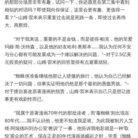
的那部分场景非常有趣，试问一下，你还愿意在第三集中看到
相似的对话吗？即使我向你保证，这里会更有趣、更值得一
看？”–山姆·雷米表示重复过去就是死路一条，即使过去再伟
大、再辉煌。
“对于我来说，重要的不是金钱，而是彼得·帕克，他的至爱
玛丽·简·沃特森，以及他的好友哈利·奥斯本……我认为任何不安
与分心都有可能发展成为一个难以解决的问题。”–对于2.5亿美
元投资的疑问，山姆·雷米的回答显得有点避重就轻。
“蜘蛛侠准备继续他那让人骄傲的旅行，他认为自己已经解
决了一切问题，但事实证明他仍然是那个最初的愚蠢男孩。”–
对于擅自篡改原著漫画的指责，山姆·雷米表示自己只是想让故
事更有戏剧性而已。
“我属于原著漫画70年代的那批读者，而‘毒蜘蛛’则出现在
80年代……我不认识他，他更不知道我是谁。为此我被制片人艾
维·阿瑞德叫到办公室‘教训’了一番，他告诉我电影就是一种‘取
悦’观众的艺术，现在正是80年代漫画迷崛起之时，毕竟《蜘蛛