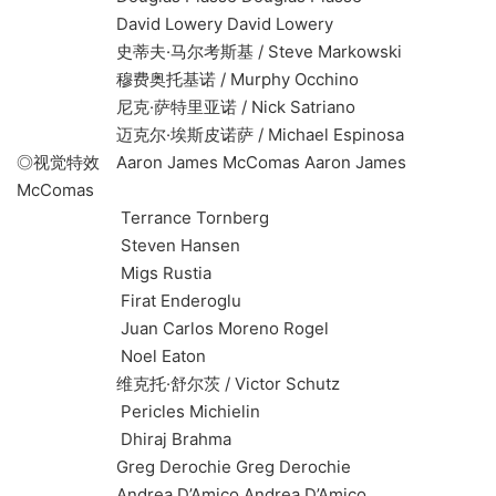
David Lowery David Lowery
史蒂夫·马尔考斯基 / Steve Markowski
穆费奥托基诺 / Murphy Occhino
尼克·萨特里亚诺 / Nick Satriano
迈克尔·埃斯皮诺萨 / Michael Espinosa
◎视觉特效 Aaron James McComas Aaron James
McComas
Terrance Tornberg
Steven Hansen
Migs Rustia
Firat Enderoglu
Juan Carlos Moreno Rogel
Noel Eaton
维克托·舒尔茨 / Victor Schutz
Pericles Michielin
Dhiraj Brahma
Greg Derochie Greg Derochie
Andrea D’Amico Andrea D’Amico