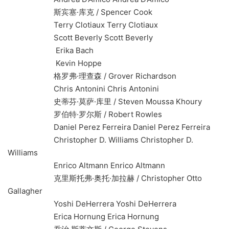
斯宾塞·库克 / Spencer Cook
Terry Clotiaux Terry Clotiaux
Scott Beverly Scott Beverly
Erika Bach
Kevin Hoppe
格罗弗·理查森 / Grover Richardson
Chris Antonini Chris Antonini
史蒂芬·莫萨·库里 / Steven Moussa Khoury
罗伯特·罗尔斯 / Robert Rowles
Daniel Perez Ferreira Daniel Perez Ferreira
Christopher D. Williams Christopher D.
Williams
Enrico Altmann Enrico Altmann
克里斯托弗·奥托·加拉赫 / Christopher Otto
Gallagher
Yoshi DeHerrera Yoshi DeHerrera
Erica Hornung Erica Hornung