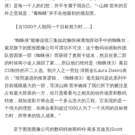
侠》是每一个人的幻想，并不专属于我自己。”–山姆·雷米的言
外之意就是，“毒蜘蛛”并不在他最初的规划里。
【当1000个人朝同一个目标努力时……】
“蜘蛛侠”能够连续三集如此畅快淋漓地挥动手中的蜘蛛丝，
索尼旗下的图形图像公司可谓功不可没：这个数码动画制作团
队曾因第一部《蜘蛛侠》而获得了奥斯卡提名，然后在第二部
的时候将小金人揣回了家……所以他们绝对是《蜘蛛侠3》幕后
CG制作的不二人选。制片人之一劳拉·泽斯金(Laura Ziskin)表
示：“按照递进的推算逻辑，《蜘蛛侠3》毫无疑问是此系列中
目前规模最大的一部，导演山姆·雷米确保了我们所下的赌注是
占有最大胜算的一方，你只需看看与之相关的动作场景和数码
特效，就知道影片将会是一个多么浩大的工程。它实现的是一
个伟大的理想，你将会看到超过1000人为了一个共同的目标努
力时，所带来的惊人成果。”
至于图形图像公司的数码特效斯科特·斯多克迪克(Scott