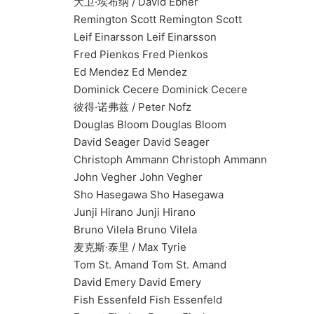
大卫·埃布纳 / David Ebner
Remington Scott Remington Scott
Leif Einarsson Leif Einarsson
Fred Pienkos Fred Pienkos
Ed Mendez Ed Mendez
Dominick Cecere Dominick Cecere
彼得·诺弗兹 / Peter Nofz
Douglas Bloom Douglas Bloom
David Seager David Seager
Christoph Ammann Christoph Ammann
John Vegher John Vegher
Sho Hasegawa Sho Hasegawa
Junji Hirano Junji Hirano
Bruno Vilela Bruno Vilela
麦克斯·泰里 / Max Tyrie
Tom St. Amand Tom St. Amand
David Emery David Emery
Fish Essenfeld Fish Essenfeld