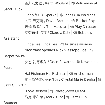
基斯沃文德 / Keith Woulard | 饰 Policeman at
Sand Truck
Jennifer C. Sparks | 饰 Jazz Club Waitress
大卫·巴克斯 / David Backus | 饰 Bucket Boy
蒂姆·马库兰 / Tim Maculan | 饰 Play Director
克劳迪娅·卡茨 / Claudia Katz | 饰 Robbie’s
Assistant
Linda Lee Linda Lee | 饰 Businesswoman
Nick Vlassopoulos Nick Vlassopoulos | 饰
Barpatron #5
狄恩·爱德华兹 / Dean Edwards | 饰 Newsstand
Patron
Hal Fishman Hal Fishman | 饰 Anchorman
克里斯特尔·玛丽·丹纳 / Crystal Marie Denha | 饰
Jazz Club Girl
Tony Besson | 饰 PhotoShoot Client
马克·库布尔 / Mark Kubr | 饰 Jazz Club
Bouncer