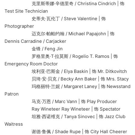
克里斯蒂娜·辛德里奇 / Christina Cindrich | 饰
Test Site Technician
史蒂夫·瓦伦丁 / Steve Valentine | 饰
Photographer
迈克尔·帕帕约翰 / Michael Papajohn | 饰
Dennis Carradine / Carjacker
金锋 / Feng Jin
罗格里奥·T·拉莫斯 / Rogelio T. Ramos | 饰
Emergency Room Doctor
埃利亚·巴斯金 / Elya Baskin | 饰 Mr. Ditkovitch
贝琦·安·贝克 / Becky Ann Baker | 饰 Mrs. Stacy
玛格丽特·兰妮 / Margaret Laney | 饰 Newsstand
Patron
马克·万恩 / Marc Vann | 饰 Play Producer
Ray Wineteer Ray Wineteer | 饰 Spectator
坦雅·西诺维克 / Tanya Sinovec | 饰 Jazz Club
Waitress
谢德·鲁佩 / Shade Rupe | 饰 City Hall Cheerer