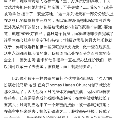
里上班，她跟着坍塌的地板一起下坠了好几层楼的高度，中间
尝试过去抓任何她能抓到的东西，可是失败了……后来？当然是
被‘蜘蛛侠’接手了，安全落地。”这一系列场景有一部分分镜头是
在洛杉矶的摄影棚中完成的，所以霍华德强烈地渴望着可以去
室外完成剩下的部分，包括被“蜘蛛侠”抱着飞跃整个街区–要知
道，就连“蜘蛛侠”自己，都只是个替身，而霍华德却亲自完成了
连男生都会胆寒的高空飞行特技：“拍摄这类影片最大的乐趣就
在于，你可以选择拍摄一些疯狂的特技场景，做一些在现实生
活中永远都没机会做的事。我知道自己处在百分之百可靠的安
全之中，因为山姆·雷米和动作指导一直在想办法保护我们，所
以我可以放开了去尝试，很有趣，而且刺激得要命。”
比起像小孩子一样兴奋的布莱丝·达拉斯·霍华德，“沙人”的
扮演者托马斯·哈登·丘奇(Thomas Haden Church)似乎就没有
那么幸运了，因为他所面对的身体方面的挑战，远比霍华德要
多得多。丘奇需要完成的残酷挑战包括：在空中被猛地拉长了
五英尺；脸与泥巴地来了一个亲密的接触；被一群疯狗狂追；
在高空中悠来荡去；掉落到铁轨之上；脸被拳头狠揍，碎成了
一片一片……丘奇发现在拍摄的过程中，自己的身上总是重复出