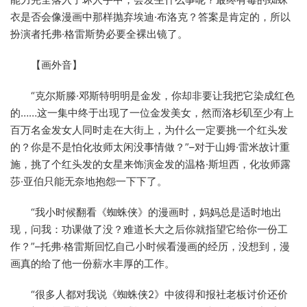
衣是否会像漫画中那样抛弃埃迪·布洛克？答案是肯定的，所以
扮演者托弗·格雷斯势必要全裸出镜了。
【画外音】
“克尔斯滕·邓斯特明明是金发，你却非要让我把它染成红色
的……这一集中终于出现了一位金发美女，然而洛杉矶至少有上
百万名金发女人同时走在大街上，为什么一定要挑一个红头发
的？你是不是怕化妆师太闲没事情做？”–对于山姆·雷米故计重
施，挑了个红头发的女星来饰演金发的温格·斯坦西，化妆师露
莎·亚伯只能无奈地抱怨一下下了。
“我小时候翻看《蜘蛛侠》的漫画时，妈妈总是适时地出
现，问我：功课做了没？难道长大之后你就指望它给你一份工
作？”–托弗·格雷斯回忆自己小时候看漫画的经历，没想到，漫
画真的给了他一份薪水丰厚的工作。
“很多人都对我说《蜘蛛侠2》中彼得和报社老板讨价还价