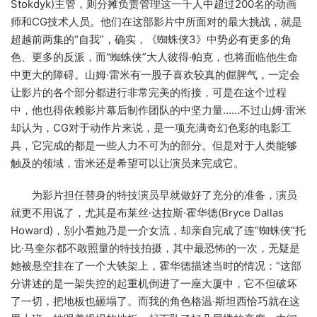
Stokdyk)主管，则分摊负责管理这一千人中超过200名的动画
师和CG技术人员。他们在这部影片中所面对的最大挑战，就是
超越前两集的“自我”，确实，《蜘蛛侠3》中势必有更多的角
色、更多的反派，而“蜘蛛侠”大人彼得·帕克，也将面临他生命
中更大的障碍。山姆·雷米有一股子喜欢较真的倔脾气，一定会
让影片的各个部分都进行非常完美的衔接，可是在这个过程
中，他也得依赖影片幕后制作团队的中坚力量……不过山姆·雷米
却认为，CG对于动作片来说，是一项充满奇幻色彩的电影工
具，它完成的都是一些人力不可为的部分。但是对于人类能够
触及的领域，雷米还是希望可以让演员来完成它。
为影片担任替身的特技演员早就做好了充分的准备，演员
就更不用说了，尤其是布莱丝·达拉斯·霍华德(Bryce Dallas
Howard)，别小看她乃是一介女流，却亲自完成了连“蜘蛛侠”托
比·马奎尔都不敢照量的特技拍摄，其中最恐怖的一次，无疑是
她被悬空挂在了一个大铁架上，霍华德描述当时的情况：“这部
分讲述的是一架失控的起重机倒进了一座大厦中，它不但破坏
了一切，把地板也砸塌了。而我的角色格温·斯坦西恰巧就在这