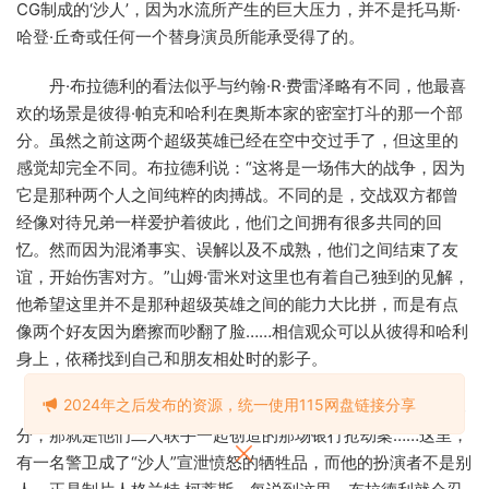
CG制成的‘沙人’，因为水流所产生的巨大压力，并不是托马斯·
哈登·丘奇或任何一个替身演员所能承受得了的。
丹·布拉德利的看法似乎与约翰·R·费雷泽略有不同，他最喜
欢的场景是彼得·帕克和哈利在奥斯本家的密室打斗的那一个部
分。虽然之前这两个超级英雄已经在空中交过手了，但这里的
感觉却完全不同。布拉德利说：“这将是一场伟大的战争，因为
它是那种两个人之间纯粹的肉搏战。不同的是，交战双方都曾
经像对待兄弟一样爱护着彼此，他们之间拥有很多共同的回
忆。然而因为混淆事实、误解以及不成熟，他们之间结束了友
谊，开始伤害对方。”山姆·雷米对这里也有着自己独到的见解，
他希望这里并不是那种超级英雄之间的能力大比拼，而是有点
像两个好友因为磨擦而吵翻了脸……相信观众可以从彼得和哈利
身上，依稀找到自己和朋友相处时的影子。
2024年之后发布的资源，统一使用115网盘链接分享
当然，影片中也有约翰·R·费雷泽和丹·布拉德利都喜欢的部
分，那就是他们二人联手一起创造的那场银行抢劫案……这里，
有一名警卫成了“沙人”宣泄愤怒的牺牲品，而他的扮演者不是别