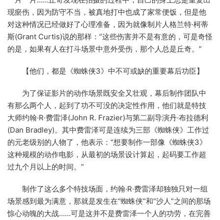
现瘀伤，因为防守不当，被真地打中也成了家常便饭，但是他
对这种情况已经做好了心理准备，因为就像制片人格兰特·柯蒂
斯(Grant Curtis)说的那样：“这些伤害并不是有意的，可是奇怪
的是，如果有人在打斗场景中意外受伤，那个人总是丘奇。”
【他们，都是《蜘蛛侠3》中不可或缺的重要幕后功臣】
为了保证影片的动作场景既安全又壮观，幕后制作团队中
有那么两个人，起到了功不可没的决定性作用，他们就是特技
大师约翰·R·费雷泽(John R. Frazier)与第二副导演丹·布拉德利
(Dan Bradley)。其中费雷泽可是连续为三部《蜘蛛侠》工作过
的元老级别的人物了，他表示：“想要制作一部像《蜘蛛侠3》
这种规模的动作电影，从最初的场景设计算起，起码要工作超
过九个月以上的时间。”
制作了这么多个特技场面，约翰·R·费雷泽却独独只对一组
场景感到最为满意，那就是发生在“蜘蛛侠”和“沙人”之间的那场
惊心动魄的大战……可是这并不是费雷泽一个人的功劳，在完善