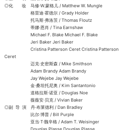
◎化 妆 马修·W.蒙格儿 / Matthew W. Mungle
格雷迪·霍德尔 / Grady Holder
托马斯·弗洛茨 / Thomas Floutz
蒂娜·恩肖 / Tina Earnshaw
Michael F. Blake Michael F. Blake
Jeri Baker Jeri Baker
Cristina Patterson Ceret Cristina Patterson
Ceret
迈克·史密斯森 / Mike Smithson
Adam Brandy Adam Brandy
Jay Wejebe Jay Wejebe
金·桑坦托尼奥 / Kim Santantonio
道格拉斯·诺亚 / Douglas Noe
薇薇安·贝克 / Vivian Baker
◎副 导 演 丹·布莱德利 / Dan Bradley
比尔·博普 / Bill Purple
亚当·T·魏辛格 / Adam T. Weisinger
Douglas Plasse Douglas Plasse