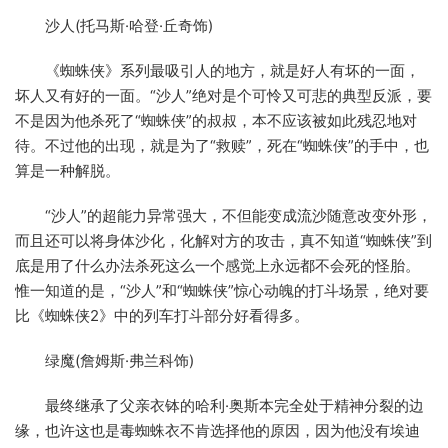
沙人(托马斯·哈登·丘奇饰)
《蜘蛛侠》系列最吸引人的地方，就是好人有坏的一面，
坏人又有好的一面。“沙人”绝对是个可怜又可悲的典型反派，要
不是因为他杀死了“蜘蛛侠”的叔叔，本不应该被如此残忍地对
待。不过他的出现，就是为了“救赎”，死在“蜘蛛侠”的手中，也
算是一种解脱。
“沙人”的超能力异常强大，不但能变成流沙随意改变外形，
而且还可以将身体沙化，化解对方的攻击，真不知道“蜘蛛侠”到
底是用了什么办法杀死这么一个感觉上永远都不会死的怪胎。
惟一知道的是，“沙人”和“蜘蛛侠”惊心动魄的打斗场景，绝对要
比《蜘蛛侠2》中的列车打斗部分好看得多。
绿魔(詹姆斯·弗兰科饰)
最终继承了父亲衣钵的哈利·奥斯本完全处于精神分裂的边
缘，也许这也是毒蜘蛛衣不肯选择他的原因，因为他没有埃迪