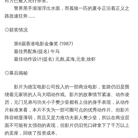
对方已被人先行杀害。
警界黑手渐渐浮出水面，而孤狼一匹的夏令正沿着正义之
路急速狂奔……
◎获奖情况
第6届香港电影金像奖 (1987)
最佳男配角(提名) 午马
最佳动作设计(提名) 元彪,孟海,元奎,徐虾
◎幕后揭秘
影片为德宝电影公司投入的一部商业电影，套路仍旧是围
绕着元家班的人马大唱动作戏。影片的故事情节紧凑、动作凌
厉，元门兄弟与功夫小子樊少皇都有上佳的身手表现，从动作
片标准来看，本片不失为一部可圈可点的优秀动作片。但影片
阵容稍显薄弱，而且又是力推功夫新人樊少皇，所以在商业层
面不可能有太强劲的表现，但影片仍旧凭口碑拿下了千万以上
的卖座，回收了投资成本。