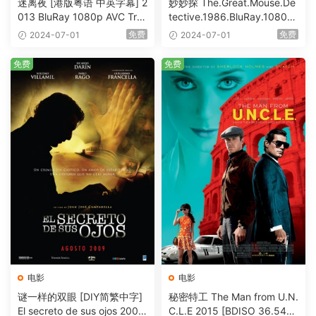
迷离夜 [港版粤语 中英字幕] 2
妙妙探 The.Great.Mouse.De
013 BluRay 1080p AVC Tru
tective.1986.BluRay.1080p.
eHD5.1 [BDISO 22.64GB]
AVC.DTS-HD.MA.5.1-HDHo
免费
免费
2024-07-01
2024-07-01
me [BDISO 20.67GB]
免费
免费
电影
电影
谜一样的双眼 [DIY简繁中字]
秘密特工 The Man from U.N.
El secreto de sus ojos 2009
C.L.E 2015 [BDISO 36.54G