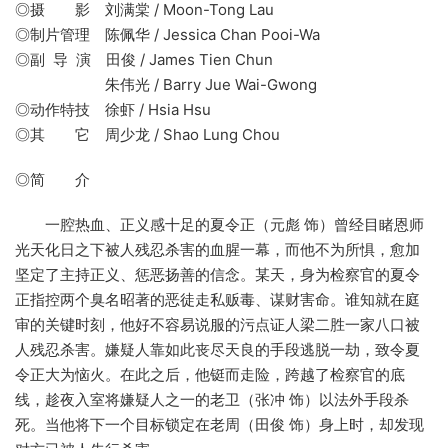
◎摄 影 刘满棠 / Moon-Tong Lau
◎制片管理 陈佩华 / Jessica Chan Pooi-Wa
◎副 导 演 田俊 / James Tien Chun
朱伟光 / Barry Jue Wai-Gwong
◎动作特技 徐虾 / Hsia Hsu
◎其 它 周少龙 / Shao Lung Chou
◎简 介
一腔热血、正义感十足的夏令正（元彪 饰）曾经目睹恩师
光天化日之下被人残忍杀害的血腥一幕，而他不为所惧，愈加
坚定了主持正义、惩恶扬善的信念。某天，身为检察官的夏令
正指控两个臭名昭著的恶徒走私贩毒、谋财害命。谁知就在庭
审的关键时刻，他好不容易说服的污点证人梁二胜一家八口被
人残忍杀害。嫌疑人靠如此丧尽天良的手段逃脱一劫，致令夏
令正大为恼火。在此之后，他铤而走险，跨越了检察官的底
线，趁夜入室将嫌疑人之一的老卫（张冲 饰）以法外手段杀
死。当他将下一个目标锁定在老周（田俊 饰）身上时，却发现