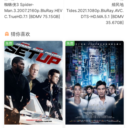
蜘蛛侠3 Spider-
殖民地
Man.3.2007.2160p.BluRay.HEV
Tides.2021.1080p.BluRay.AVC.
C.TrueHD.7.1 [BDMV 75.15GB]
DTS-HD.MA.5.1 [BDMV
35.67GB]
猜你喜欢
免费
免费