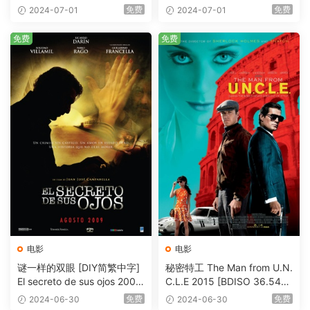
eHD5.1 [BDISO 22.64GB]
AVC.DTS-HD.MA.5.1-HDHo
免费
免费
2024-07-01
2024-07-01
me [BDISO 20.67GB]
免费
免费
电影
电影
谜一样的双眼 [DIY简繁中字]
秘密特工 The Man from U.N.
El secreto de sus ojos 2009
C.L.E 2015 [BDISO 36.54G
1080p Blu-ray AVC DTS-HD
B]
免费
免费
2024-06-30
2024-06-30
MA 5.1-Softfeng@CHDBits