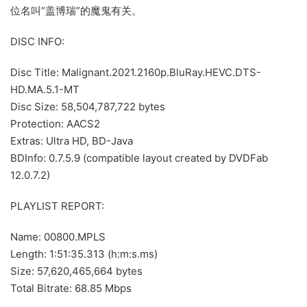
位名叫“盖博瑞”的魔鬼有关。
DISC INFO:
Disc Title: Malignant.2021.2160p.BluRay.HEVC.DTS-
HD.MA.5.1-MT
Disc Size: 58,504,787,722 bytes
Protection: AACS2
Extras: Ultra HD, BD-Java
BDInfo: 0.7.5.9 (compatible layout created by DVDFab
12.0.7.2)
PLAYLIST REPORT:
Name: 00800.MPLS
Length: 1:51:35.313 (h:m:s.ms)
Size: 57,620,465,664 bytes
Total Bitrate: 68.85 Mbps