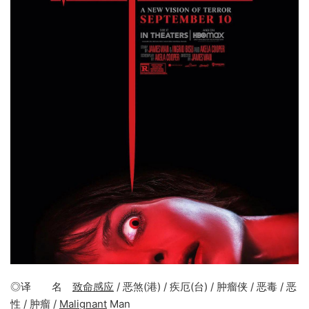
◎译 名
致命感应
/ 恶煞(港) / 疾厄(台) / 肿瘤侠 / 恶毒 / 恶
性 / 肿瘤 /
Malignant
Man