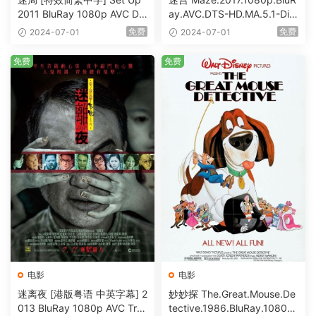
2011 BluRay 1080p AVC DT
ay.AVC.DTS-HD.MA.5.1-DiY
S-HD MA5.1-shhaclm@CHD
@HDHome [BDISO 19.7GB]
免费
免费
2024-07-01
2024-07-01
Bits [BDISO 23.09GB]
免费
免费
电影
电影
迷离夜 [港版粤语 中英字幕] 2
妙妙探 The.Great.Mouse.De
013 BluRay 1080p AVC Tru
tective.1986.BluRay.1080p.