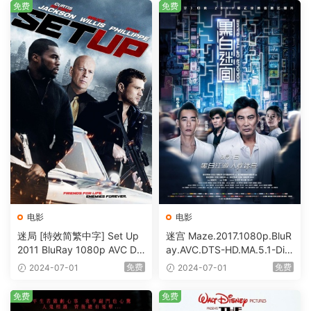
免费
免费
电影
电影
迷局 [特效简繁中字] Set Up
迷宫 Maze.2017.1080p.BluR
2011 BluRay 1080p AVC DT
ay.AVC.DTS-HD.MA.5.1-DiY
S-HD MA5.1-shhaclm@CHD
@HDHome [BDISO 19.7GB]
免费
免费
2024-07-01
2024-07-01
Bits [BDISO 23.09GB]
免费
免费