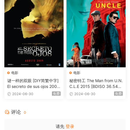
电影
电影
谜一样的双眼 [DIY简繁中字]
秘密特工 The Man from U.N.
El secreto de sus ojos 2009
C.L.E 2015 [BDISO 36.54G
1080p Blu-ray AVC DTS-HD
B]
免费
免费
2024-06-30
2024-06-30
MA 5.1-Softfeng@CHDBits
[BDISO 35.34GB]
评论
0
请先
登录