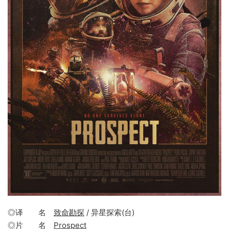
◎译 名
致命勘探
/ 异星探索(台)
◎片 名
Prospect