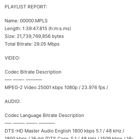
PLAYLIST REPORT:
Name: 00000.MPLS
Length: 1:39:47.815 (h:m:s.ms)
Size: 21,739,769,856 bytes
Total Bitrate: 29.05 Mbps
VIDEO:
Codec Bitrate Description
—– ——- ———–
MPEG-2 Video 25001 kbps 1080p / 23.976 fps /
AUDIO:
Codec Language Bitrate Description
—– ——– ——- ———–
DTS-HD Master Audio English 1800 kbps 5.1 / 48 kHz /
1800 kbps / 16-bit (DTS Core: 5.1 / 48 kHz / 1509 kbps / 16-