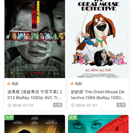
电影
电影
迷离夜 [港版粤语 中英字幕] 2
妙妙探 The.Great.Mouse.De
013 BluRay 1080p AVC Tru
tective.1986.BluRay.1080p.
eHD5.1 [BDISO 22.64GB]
AVC.DTS-HD.MA.5.1-HDHo
免费
免费
2024-07-01
2024-07-01
me [BDISO 20.67GB]
免费
免费