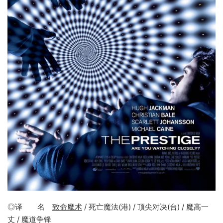
◎译 名
致命魔术
/ 死亡魔法(港) / 顶尖对决(台) / 魔高一
丈 / 魔道争锋