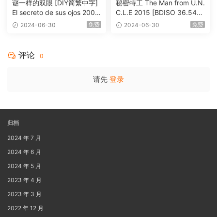
谜一样的双眼 [DIY简繁中字]
秘密特工 The Man from U.N.
El secreto de sus ojos 2009
C.L.E 2015 [BDISO 36.54G
1080p Blu-ray AVC DTS-HD
B]
免费
免费
2024-06-30
2024-06-30
MA 5.1-Softfeng@CHDBits
[BDISO 35.34GB]
评论
0
请先
登录
归档
2024 年 7 月
2024 年 6 月
2024 年 5 月
2023 年 4 月
2023 年 3 月
2022 年 12 月