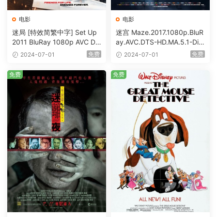
电影
电影
迷局 [特效简繁中字] Set Up
迷宫 Maze.2017.1080p.BluR
2011 BluRay 1080p AVC DT
ay.AVC.DTS-HD.MA.5.1-DiY
S-HD MA5.1-shhaclm@CHD
@HDHome [BDISO 19.7GB]
免费
免费
2024-07-01
2024-07-01
Bits [BDISO 23.09GB]
免费
免费