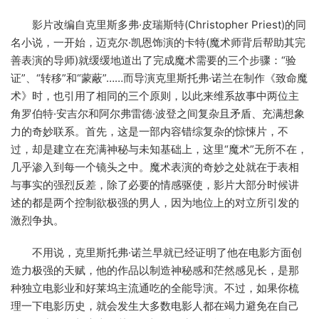
影片改编自克里斯多弗·皮瑞斯特(Christopher Priest)的同
名小说，一开始，迈克尔·凯恩饰演的卡特(魔术师背后帮助其完
善表演的导师)就缓缓地道出了完成魔术需要的三个步骤：“验
证”、“转移”和“蒙蔽”……而导演克里斯托弗·诺兰在制作《致命魔
术》时，也引用了相同的三个原则，以此来维系故事中两位主
角罗伯特·安吉尔和阿尔弗雷德·波登之间复杂且矛盾、充满想象
力的奇妙联系。首先，这是一部内容错综复杂的惊悚片，不
过，却是建立在充满神秘与未知基础上，这里“魔术”无所不在，
几乎渗入到每一个镜头之中。魔术表演的奇妙之处就在于表相
与事实的强烈反差，除了必要的情感驱使，影片大部分时候讲
述的都是两个控制欲极强的男人，因为地位上的对立所引发的
激烈争执。
不用说，克里斯托弗·诺兰早就已经证明了他在电影方面创
造力极强的天赋，他的作品以制造神秘感和茫然感见长，是那
种独立电影业和好莱坞主流通吃的全能导演。不过，如果你梳
理一下电影历史，就会发生大多数电影人都在竭力避免在自己