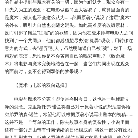
的作品中提到与魔术有关的一切，因为他们认为，观众会有一
种先入为主的观念：在电影做假简直太容易了，就算里面真的
是魔术，别人也不会这么认为……然而原著小说没了这层“魔术”
的外衣，吸引力自然也会随之消失。如此高难度的改编素材，
反而引起了诺兰“征服”的的欲望，因为他在魔术师与电影人之间
找到了一个共同点：他们都必须想尽办法“糊弄”观众，用转移注
意力的方式，去“愚弄”别人，虽然明知道自己被“骗”，对于一场
精彩的表演，恐怕你是不会吝啬自己的喝彩声吧？《致命魔
术》将电影与魔术完美地结合在一起，当它们共同出现在观众
的面前时，会不会得到双倍的效果呢？
【魔术与电影的双向选择】
电影与魔术不分家？即使是今时今日，这也是一种标新立
异的观念。克里斯托弗·诺兰将自己对于原著小说的想法告诉给
弟弟乔纳森·诺兰，希望他可以根据原著小说写出剧本的初稿……
这并不是一个简单的工作，除去故事本身的复杂性，小说里面
还有一部分是由带有忏悔情绪的日记组成的–将这一部分有效地
融入到剧本中，就成了乔纳森·诺兰所面对的最大难题，他必须