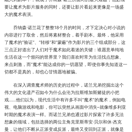
要让魔术为影片服务的同时，还要让影片看起来更像是一场盛
大的魔术表演。
乔纳森·诺兰花了整整18个月的时间，才下定决心对小说的
内容进行了取舍，然后将素材整合，着手剧本。最终，他采用
了魔术的“验证”、“转移”和“蒙蔽”作为影片的三个组成部分，这
三点正好道出了人们对于魔术如此着迷的关键：谁愿意单纯地
生活在这一个烦闷的世界里？我们喜欢时常为生活找点想象、
来点刺激，而“魔术”能达成你的一切愿望，即使你事先知道这一
切都不是真的，却也心甘情愿地被骗。
在深入调查魔术师的历史的过程中，诺兰兄弟挖掘出这个
伟大的文化遗产召如今为什么会沦为拉斯维加斯赌徒的小把
戏……他们以为，现代生活中有许多不叫“魔术”的魔术，例如电
视、电脑游戏和电影，你可以突然从画面中消失–就像维多利亚
时期的魔术表演一样。而诺兰兄弟也通过影片探索了许多无法
想象的领域，包括选择的两位主角克里斯蒂安·贝尔和休·杰克
曼，让他们不断从正派变成反派，最终又变回到正派，就像是