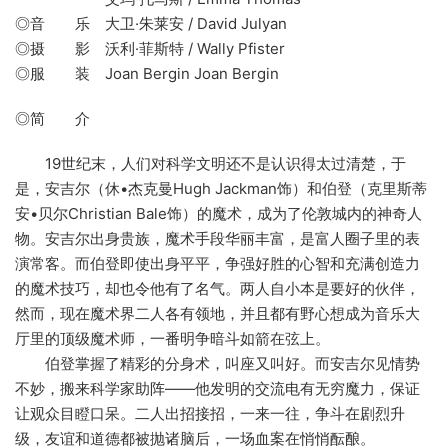
◎音 乐 大卫·朱莱安 / David Julyan
◎摄 影 沃利·菲斯特 / Wally Pfister
◎服 装 Joan Bergin Joan Bergin
◎简 介
19世纪末，人们对科学文明还不是认识得太过清楚，于
是，安吉尔（休•杰克曼Hugh Jackman饰）和伯登（克里斯蒂
安•贝尔Christian Bale饰）的魔术，成为了伦敦城内的神奇人
物。安吉尔出身贵族，魔术手段华丽丰富，是富人圈子里的表
演常客。而伯登即使出身平平，争强好胜的心智和充满创造力
的魔术技巧，却也令他有了名气。两人自小本是要好的伙伴，
然而，现在魔术界二人各有领地，并且都有野心想成为音乐大
厅里的顶级魔术师，一番明争暗斗如箭在弦上。
伯登掌握了精彩的分身术，叫座又叫好。而安吉尔见情势
不妙，搬来科学家助阵——他发明的交流电有无穷魔力，保证
让观众目瞪口呆。二人出招接招，一来一往，争斗在剧烈升
级，友谊和道德都被抛诸脑后，一场血案在悄悄酝酿。