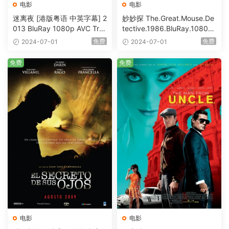
电影
电影
迷离夜 [港版粤语 中英字幕] 2
妙妙探 The.Great.Mouse.De
013 BluRay 1080p AVC Tru
tective.1986.BluRay.1080p.
eHD5.1 [BDISO 22.64GB]
AVC.DTS-HD.MA.5.1-HDHo
免费
免费
2024-07-01
2024-07-01
me [BDISO 20.67GB]
免费
免费
电影
电影