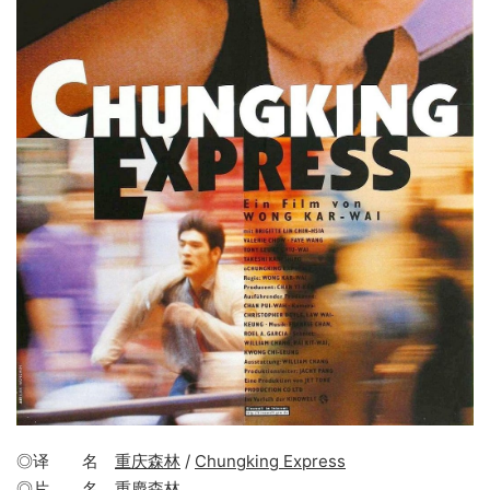
◎译 名
重庆森林
/
Chungking Express
◎片 名
重慶森林