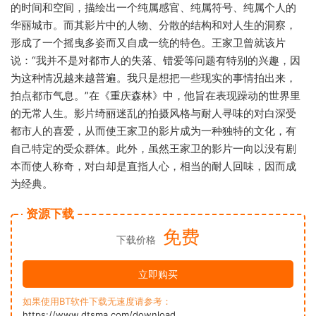
的时间和空间，描绘出一个纯属感官、纯属符号、纯属个人的
华丽城市。而其影片中的人物、分散的结构和对人生的洞察，
形成了一个摇曳多姿而又自成一统的特色。王家卫曾就该片
说：“我并不是对都市人的失落、错爱等问题有特别的兴趣，因
为这种情况越来越普遍。我只是想把一些现实的事情拍出来，
拍点都市气息。”在《重庆森林》中，他旨在表现躁动的世界里
的无常人生。影片绮丽迷乱的拍摄风格与耐人寻味的对白深受
都市人的喜爱，从而使王家卫的影片成为一种独特的文化，有
自己特定的受众群体。此外，虽然王家卫的影片一向以没有剧
本而使人称奇，对白却是直指人心，相当的耐人回味，因而成
为经典。
资源下载
免费
下载价格
立即购买
如果使用BT软件下载无速度请参考：
https://www.dtsma.com/download