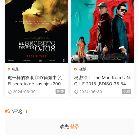
电影
电影
谜一样的双眼 [DIY简繁中字]
秘密特工 The Man from U.N.
El secreto de sus ojos 2009
C.L.E 2015 [BDISO 36.54G
1080p Blu-ray AVC DTS-HD
B]
免费
免费
2024-06-30
2024-06-30
MA 5.1-Softfeng@CHDBits
[BDISO 35.34GB]
评论
1
请先
登录