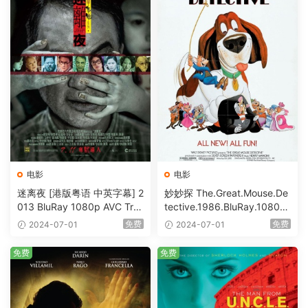
电影
电影
迷离夜 [港版粤语 中英字幕] 2
妙妙探 The.Great.Mouse.De
013 BluRay 1080p AVC Tru
tective.1986.BluRay.1080p.
eHD5.1 [BDISO 22.64GB]
AVC.DTS-HD.MA.5.1-HDHo
免费
免费
2024-07-01
2024-07-01
me [BDISO 20.67GB]
免费
免费