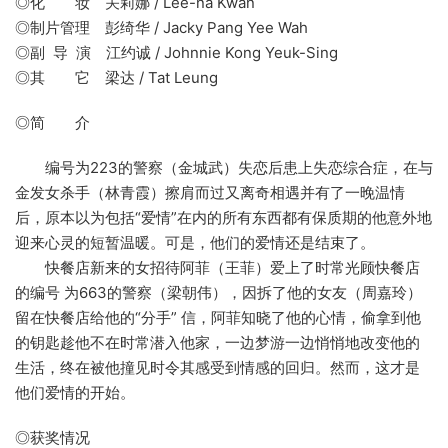
◎化 妆 关莉娜 / Lee-na Kwan
◎制片管理 彭绮华 / Jacky Pang Yee Wah
◎副 导 演 江约诚 / Johnnie Kong Yeuk-Sing
◎其 它 梁达 / Tat Leung
◎简 介
编号为223的警察（金城武）失恋后患上失恋综合症，在与
金发女杀手（林青霞）擦肩而过又离奇相遇并有了一晚温情
后，原本以为包括“爱情”在内的所有东西都有保质期的他意外地
迎来心灵的短暂温暖。可是，他们的爱情还是结束了。
快餐店新来的女招待阿菲（王菲）爱上了时常光顾快餐店
的编号 为663的警察（梁朝伟），因拆了他的女友（周嘉玲）
留在快餐店给他的“分手” 信，阿菲知晓了他的心情，偷拿到他
的钥匙趁他不在时常潜入他家，一边梦游一边悄悄地改变他的
生活，终在被他撞见时令其感受到情感的回归。然而，这才是
他们爱情的开始。
◎获奖情况