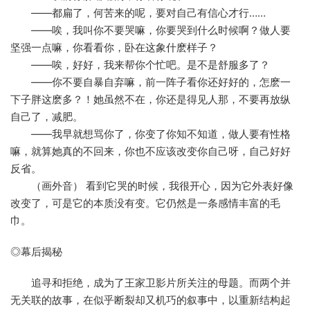
——都扁了，何苦来的呢，要对自己有信心才行……
——唉，我叫你不要哭嘛，你要哭到什么时候啊？做人要
坚强一点嘛，你看看你，卧在这象什麽样子？
——唉，好好，我来帮你个忙吧。是不是舒服多了？
——你不要自暴自弃嘛，前一阵子看你还好好的，怎麽一
下子胖这麽多？！她虽然不在，你还是得见人那，不要再放纵
自己了，减肥。
——我早就想骂你了，你变了你知不知道，做人要有性格
嘛，就算她真的不回来，你也不应该改变你自己呀，自己好好
反省。
（画外音） 看到它哭的时候，我很开心，因为它外表好像
改变了，可是它的本质没有变。它仍然是一条感情丰富的毛
巾。
◎幕后揭秘
追寻和拒绝，成为了王家卫影片所关注的母题。而两个并
无关联的故事，在似乎断裂却又机巧的叙事中，以重新结构起