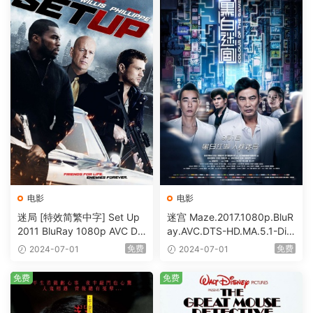
电影
电影
迷局 [特效简繁中字] Set Up
迷宫 Maze.2017.1080p.BluR
2011 BluRay 1080p AVC DT
ay.AVC.DTS-HD.MA.5.1-DiY
S-HD MA5.1-shhaclm@CHD
@HDHome [BDISO 19.7GB]
免费
免费
2024-07-01
2024-07-01
Bits [BDISO 23.09GB]
免费
免费