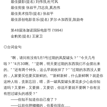
最佳摄影(提名) 刘伟强,杜可风
最佳剪接 张叔平,邝志良,奚杰伟
最佳美术指导(提名) 张叔平
最佳原创电影音乐(提名) 罗尔·A·加西亚,陈勋奇
第48届洛迦诺国际电影节 (1994)
金豹奖(提名) 王家卫
◎台词金句
“啊，请问有没有5月1号过期的凤梨罐头？” “今天几号
啦？” “4月30啊。” “是啊，明天要过期的东西我们不会摆出来
的。” “还有两个钟头，这么早就收掉了？” “过期的东西没人要
的，人家要买也要买新鲜的。”“新鲜新鲜，什么新鲜啊？就是你
这种人啦，贪新忘旧，喂，弄一罐凤梨罐头要花多少心血你知
道吗？又要种，又要摘，又要切，你说不要就不要啊？你有没
有想过罐头的感受？”
——你知不知道你自己瘦了？
——以前你胖嘟嘟的，你看你现在……