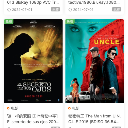
013 BluRay 1080p AVC Tru
tective.1986.BluRay.1080p.
eHD5.1 [BDISO 22.64GB]
AVC.DTS-HD.MA.5.1-HDHo
免费
免费
2024-07-01
2024-07-01
me [BDISO 20.67GB]
免费
免费
电影
电影
谜一样的双眼 [DIY简繁中字]
秘密特工 The Man from U.N.
El secreto de sus ojos 2009
C.L.E 2015 [BDISO 36.54G
1080p Blu-ray AVC DTS-HD
B]