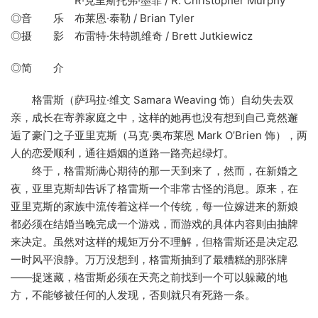
R·克里斯托弗·墨菲 / R. Christopher Murphy
◎音 乐 布莱恩·泰勒 / Brian Tyler
◎摄 影 布雷特·朱特凯维奇 / Brett Jutkiewicz
◎简 介
格雷斯（萨玛拉·维文 Samara Weaving 饰）自幼失去双
亲，成长在寄养家庭之中，这样的她再也没有想到自己竟然邂
逅了豪门之子亚里克斯（马克·奥布莱恩 Mark O’Brien 饰），两
人的恋爱顺利，通往婚姻的道路一路亮起绿灯。
终于，格雷斯满心期待的那一天到来了，然而，在新婚之
夜，亚里克斯却告诉了格雷斯一个非常古怪的消息。原来，在
亚里克斯的家族中流传着这样一个传统，每一位嫁进来的新娘
都必须在结婚当晚完成一个游戏，而游戏的具体内容则由抽牌
来决定。虽然对这样的规矩万分不理解，但格雷斯还是决定忍
一时风平浪静。万万没想到，格雷斯抽到了最糟糕的那张牌
——捉迷藏，格雷斯必须在天亮之前找到一个可以躲藏的地
方，不能够被任何的人发现，否则就只有死路一条。