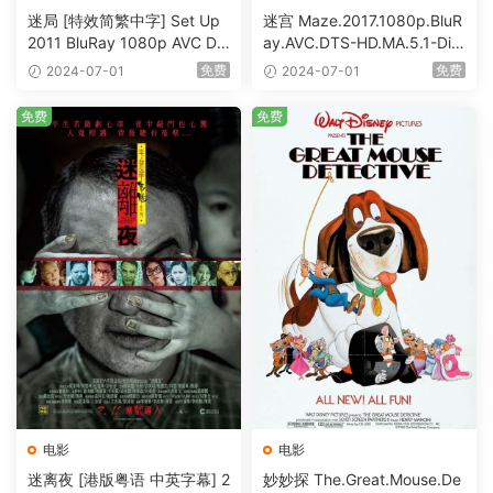
迷局 [特效简繁中字] Set Up
迷宫 Maze.2017.1080p.BluR
2011 BluRay 1080p AVC DT
ay.AVC.DTS-HD.MA.5.1-DiY
S-HD MA5.1-shhaclm@CHD
@HDHome [BDISO 19.7GB]
免费
免费
2024-07-01
2024-07-01
Bits [BDISO 23.09GB]
免费
免费
电影
电影
迷离夜 [港版粤语 中英字幕] 2
妙妙探 The.Great.Mouse.De