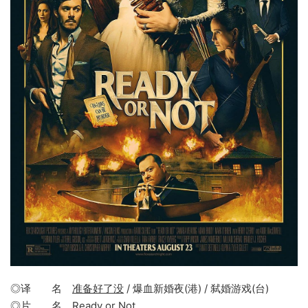
◎译 名
准备好了没
/ 爆血新婚夜(港) / 弑婚游戏(台)
◎片 名
Ready or Not