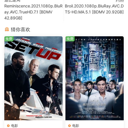
Reminiscence.2021.1080p.BluR
Broil.2020.1080p.BluRay.AVC.D
ay.AVC.TrueHD.7.1 [BDMV
TS-HD.MA.5.1 [BDMV 20.92GB]
42.89GB]
猜你喜欢
免费
免费
电影
电影