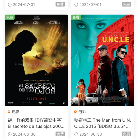
eHD5.1 [BDISO 22.64GB]
AVC.DTS-HD.MA.5.1-HDHo
免费
免费
2024-07-01
2024-07-01
me [BDISO 20.67GB]
免费
免费
电影
电影
谜一样的双眼 [DIY简繁中字]
秘密特工 The Man from U.N.
El secreto de sus ojos 2009
C.L.E 2015 [BDISO 36.54G
1080p Blu-ray AVC DTS-HD
B]
免费
免费
2024-06-30
2024-06-30
MA 5.1-Softfeng@CHDBits