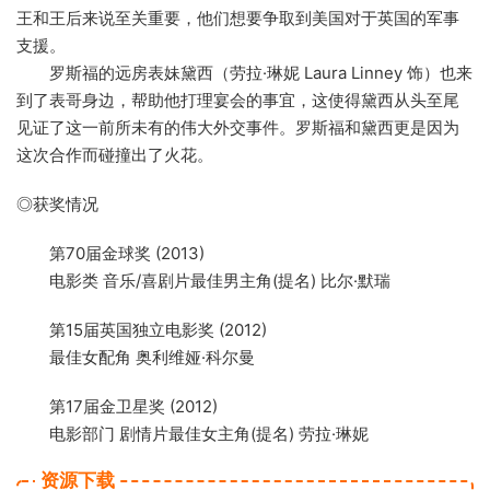
王和王后来说至关重要，他们想要争取到美国对于英国的军事
支援。
罗斯福的远房表妹黛西（劳拉·琳妮 Laura Linney 饰）也来
到了表哥身边，帮助他打理宴会的事宜，这使得黛西从头至尾
见证了这一前所未有的伟大外交事件。罗斯福和黛西更是因为
这次合作而碰撞出了火花。
◎获奖情况
第70届金球奖 (2013)
电影类 音乐/喜剧片最佳男主角(提名) 比尔·默瑞
第15届英国独立电影奖 (2012)
最佳女配角 奥利维娅·科尔曼
第17届金卫星奖 (2012)
电影部门 剧情片最佳女主角(提名) 劳拉·琳妮
资源下载