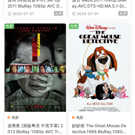
2011 BluRay 1080p AVC DT
ay.AVC.DTS-HD.MA.5.1-DiY
S-HD MA5.1-shhaclm@CHD
@HDHome [BDISO 19.7GB]
免费
免费
2024-07-01
2024-07-01
Bits [BDISO 23.09GB]
免费
免费
电影
电影
迷离夜 [港版粤语 中英字幕] 2
妙妙探 The.Great.Mouse.De
013 BluRay 1080p AVC Tru
tective.1986.BluRay.1080p.