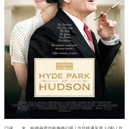
◎译 名
哈德逊岸边的海德公园
/ 当总统遇见皇上(港) / 总