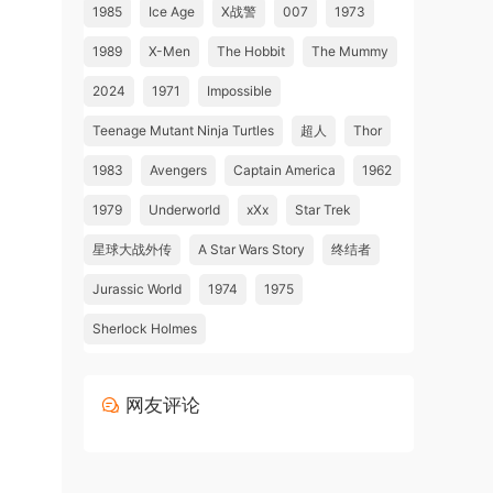
1985
Ice Age
X战警
007
1973
1989
X-Men
The Hobbit
The Mummy
2024
1971
Impossible
Teenage Mutant Ninja Turtles
超人
Thor
1983
Avengers
Captain America
1962
1979
Underworld
xXx
Star Trek
星球大战外传
A Star Wars Story
终结者
Jurassic World
1974
1975
Sherlock Holmes
网友评论