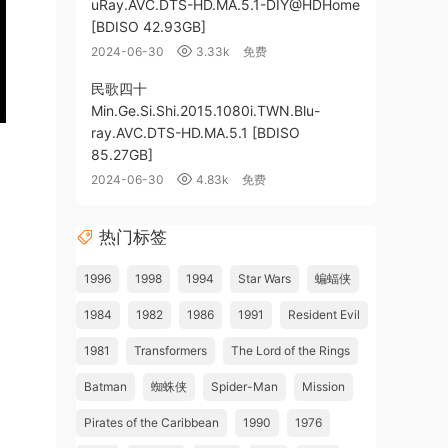
uRay.AVC.DTS-HD.MA.5.1-DIY@HDHome
[BDISO 42.93GB]
2024-06-30
3.33k
免费
民歌四十
Min.Ge.Si.Shi.2015.1080i.TWN.Blu-
ray.AVC.DTS-HD.MA.5.1 [BDISO
85.27GB]
2024-06-30
4.83k
免费
热门标签
1996
1998
1994
Star Wars
蝙蝠侠
1984
1982
1986
1991
Resident Evil
1981
Transformers
The Lord of the Rings
Batman
蜘蛛侠
Spider-Man
Mission
Pirates of the Caribbean
1990
1976