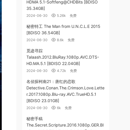
HDMA 5.1-Softfeng@CHDBits [BDISO
35.34GB]
2024-06-30
5.26k
免费
秘密特工 The Man from U.N.C.L.E 2015
[BDISO 36.54GB]
2024-06-30
8.6k
免费
觅迹寻踪
Talaash.2012.BluRay.1080p.AVC.DTS-
HD.MA.5.1 [BDISO 22.04GB]
2024-06-30
4.72k
免费
名侦探柯南21：唐红的恋歌
Detective.Conan.The.Crimson.Love.Lette
r.2017.1080p.Blu-ray.AVC.TrueHD.5.1
[BDISO 23.01GB]
2024-06-30
6k
免费
秘密手稿
The.Secret.Scripture.2016.1080p.GER.Bl