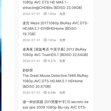
1080p AVC DTS-HD MA5.1-
shhaclm@CHDBits [BDISO 23.09GB]
2024-07-01
1.93w
免费
迷宫 Maze.2017.1080p.BluRay.AVC.DTS-
HD.MA.5.1-DiY@HDHome [BDISO
19.7GB]
2024-07-01
1.63w
免费
迷离夜 [港版粤语 中英字幕] 2013 BluRay
1080p AVC TrueHD5.1 [BDISO 22.64GB]
2024-07-01
8.37k
免费
妙妙探
The.Great.Mouse.Detective.1986.BluRay.
1080p.AVC.DTS-HD.MA.5.1-HDHome
[BDISO 20.67GB]
2024-07-01
8.08k
免费
谜一样的双眼 [DIY简繁中字] El secreto de
sus ojos 2009 1080p Blu-ray AVC DTS-