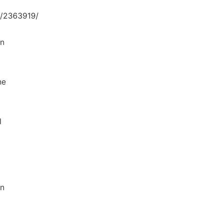
/2363919/
n
e
l
n