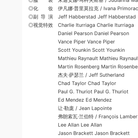
◎服 装 朱迪安娜·马科夫斯基 / Judianna Mak
◎化 妆 伊凡娜·普里莫拉克 / Ivana Primora
◎副 导 演 Jeff Habberstad Jeff Habberstad
◎视觉特效 Charlie Iturriaga Charlie Iturriaga
Daniel Pearson Daniel Pearson
Vance Piper Vance Piper
Scott Younkin Scott Younkin
Mathieu Raynault Mathieu Raynaul
Martin Rosenberg Martin Rosenbe
杰夫·萨瑟兰 / Jeff Sutherland
Chad Taylor Chad Taylor
Paul G. Thuriot Paul G. Thuriot
Ed Mendez Ed Mendez
让·勒庞 / Jean Lapointe
弗朗索瓦·兰伯特 / François Lamber
Lee Allan Lee Allan
Jason Brackett Jason Brackett