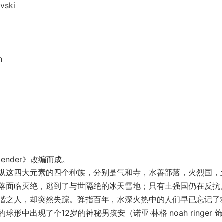
vski
n
bender》改编而成。
这四大元素的四个种族，分别是气和寺，水善部落，火烈国，
落面临灭绝，逃到了与世隔绝的冰天雪地；只有土强国仍在反抗
之人，却突然失踪。弹指百年，水深火热中的人们早已忘记了
中出现了个12岁的神秘男孩安（诺亚·林格 noah ringer 