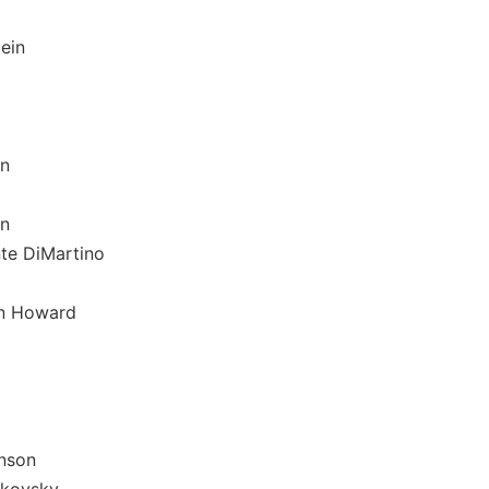
in
n
n
iMartino
 Howard
nson