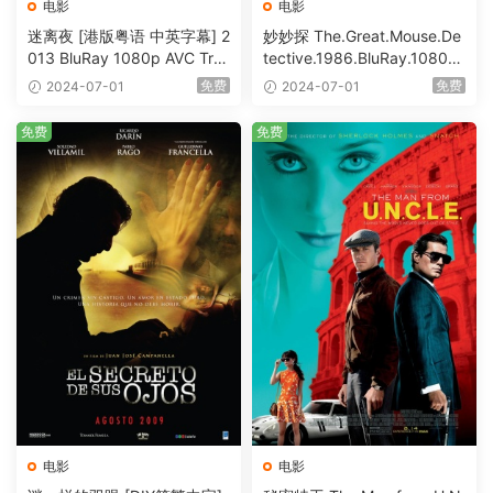
电影
电影
迷离夜 [港版粤语 中英字幕] 2
妙妙探 The.Great.Mouse.De
013 BluRay 1080p AVC Tru
tective.1986.BluRay.1080p.
eHD5.1 [BDISO 22.64GB]
AVC.DTS-HD.MA.5.1-HDHo
免费
免费
2024-07-01
2024-07-01
me [BDISO 20.67GB]
免费
免费
电影
电影