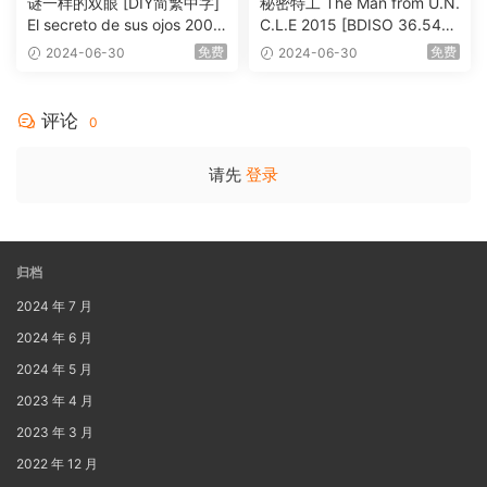
谜一样的双眼 [DIY简繁中字]
秘密特工 The Man from U.N.
El secreto de sus ojos 2009
C.L.E 2015 [BDISO 36.54G
1080p Blu-ray AVC DTS-HD
B]
免费
免费
2024-06-30
2024-06-30
MA 5.1-Softfeng@CHDBits
[BDISO 35.34GB]
评论
0
请先
登录
归档
2024 年 7 月
2024 年 6 月
2024 年 5 月
2023 年 4 月
2023 年 3 月
2022 年 12 月