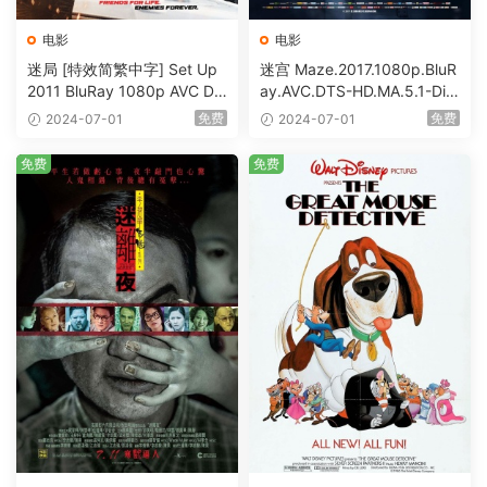
电影
电影
迷局 [特效简繁中字] Set Up
迷宫 Maze.2017.1080p.BluR
2011 BluRay 1080p AVC DT
ay.AVC.DTS-HD.MA.5.1-DiY
S-HD MA5.1-shhaclm@CHD
@HDHome [BDISO 19.7GB]
免费
免费
2024-07-01
2024-07-01
Bits [BDISO 23.09GB]
免费
免费