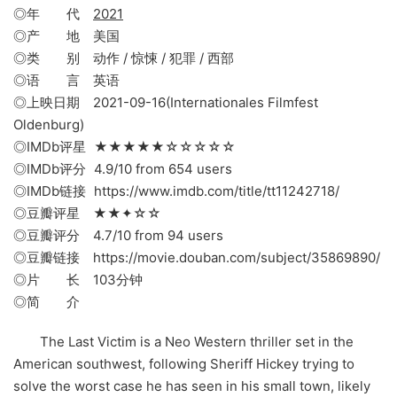
◎年 代
2021
◎产 地 美国
◎类 别 动作 / 惊悚 / 犯罪 / 西部
◎语 言 英语
◎上映日期 2021-09-16(Internationales Filmfest
Oldenburg)
◎IMDb评星 ★★★★★☆☆☆☆☆
◎IMDb评分 4.9/10 from 654 users
◎IMDb链接 https://www.imdb.com/title/tt11242718/
◎豆瓣评星 ★★✦☆☆
◎豆瓣评分 4.7/10 from 94 users
◎豆瓣链接 https://movie.douban.com/subject/35869890/
◎片 长 103分钟
◎简 介
The Last Victim is a Neo Western thriller set in the
American southwest, following Sheriff Hickey trying to
solve the worst case he has seen in his small town, likely