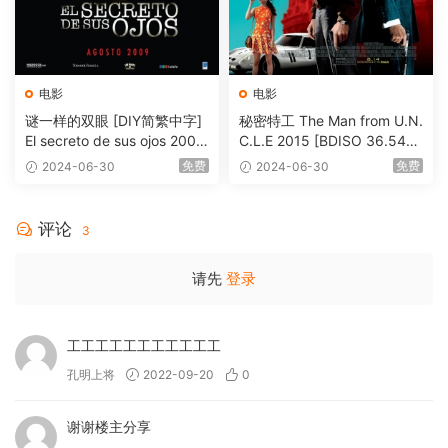
电影
电影
谜一样的双眼 [DIY简繁中字]
秘密特工 The Man from U.N.
El secreto de sus ojos 2009
C.L.E 2015 [BDISO 36.54G
1080p Blu-ray AVC DTS-HD
B]
免费
免费
2024-06-30
2024-06-30
MA 5.1-Softfeng@CHDBits
[BDISO 35.34GB]
评论
3
请先
登录
工工工工工工工工工工工
孔明上将
2022-09-20
0
谢谢楼主分享