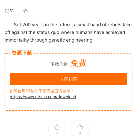
◎简 介
Set 200 years in the future, a small band of rebels face
off against the status quo where humans have achieved
immortality through genetic engineering
资源下载
免费
下载价格
立即购买
如果使用BT软件下载无速度请参考：
https://www.dtsma.com/download
0
0