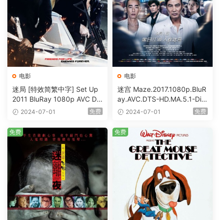
电影
电影
迷局 [特效简繁中字] Set Up
迷宫 Maze.2017.1080p.BluR
2011 BluRay 1080p AVC DT
ay.AVC.DTS-HD.MA.5.1-DiY
S-HD MA5.1-shhaclm@CHD
@HDHome [BDISO 19.7GB]
免费
免费
2024-07-01
2024-07-01
Bits [BDISO 23.09GB]
免费
免费