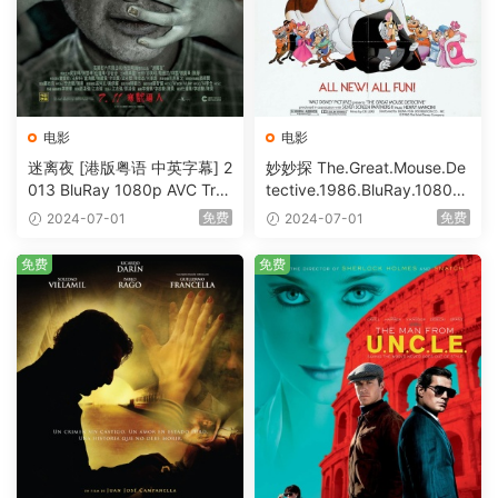
电影
电影
迷离夜 [港版粤语 中英字幕] 2
妙妙探 The.Great.Mouse.De
013 BluRay 1080p AVC Tru
tective.1986.BluRay.1080p.
eHD5.1 [BDISO 22.64GB]
AVC.DTS-HD.MA.5.1-HDHo
免费
免费
2024-07-01
2024-07-01
me [BDISO 20.67GB]
免费
免费