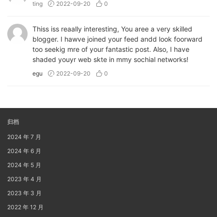
ting
2022-09-20
0
Thiss iss reaally interesting, You aree a very skilled
blogger. I hawve joined your feed andd look foorward
too seekig mre of your fantastic post. Also, I have
shaded youyr web skte in mmy sochial networks!
egu
2022-09-20
0
归档
2024 年 7 月
2024 年 6 月
2024 年 5 月
2023 年 4 月
2023 年 3 月
2022 年 12 月