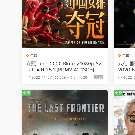
电影
电影
夺冠 Leap.2020.Blu-ray.1080p.AV
八佰 国语
C.TrueHD.5.1 [BDMV 42.13GB]
2020 B
5.1 [BD
免费
2022-11-07
589
5
26
2022-
免费
免费