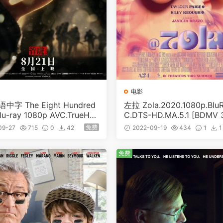
电影
中字 The Eight Hundred
左拉 Zola.2020.1080p.Blu
lu-ray 1080p AVC.TrueHD.
C.DTS-HD.MA.5.1 [BDMV 
ISO 41.24GB]
B]
免费
09-27
715
0
42
2022-09-19
434
1
1
免费