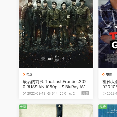
电影
电影
最后的前线 The.Last.Frontier.202
祖孙大战 T
0.RUSSIAN.1080p.US.BluRay.AVC.
020.10
DTS-HD.MA.5.1 [BDMV 45.17GB]
A.5.1 
免费
2022-09-19
644
0
2
2022-
免费
免费