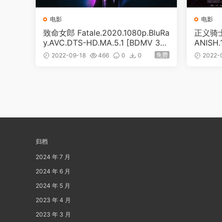
电影
电影
致命女郎 Fatale.2020.1080p.BluRa
正义骑士 R
y.AVC.DTS-HD.MA.5.1 [BDMV 38.
ANISH.
52GB]
-HD.MA
免费
2022-09-18
466
0
0
2022-
归档
2024 年 7 月
2024 年 6 月
2024 年 5 月
2023 年 4 月
2023 年 3 月