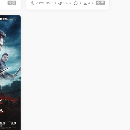
52.89GB]
免费
免费
0
2022-09-18
1.28k
3
43