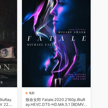
电影
luRay.
致命女郎 Fatale.2020.2160p.BluR
V 22.9
ay.HEVC.DTS-HD.MA.5.1 [BDMV