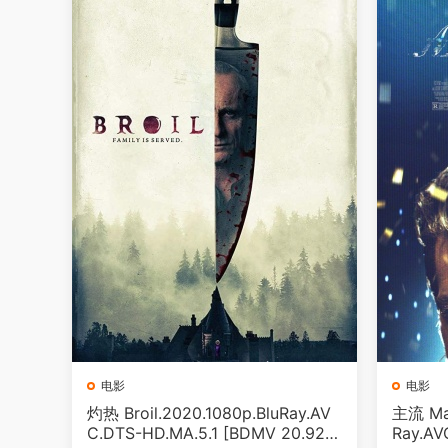
电影
电影
灼热 Broil.2020.1080p.BluRay.AV
主流 Mai
C.DTS-HD.MA.5.1 [BDMV 20.92G
Ray.AV