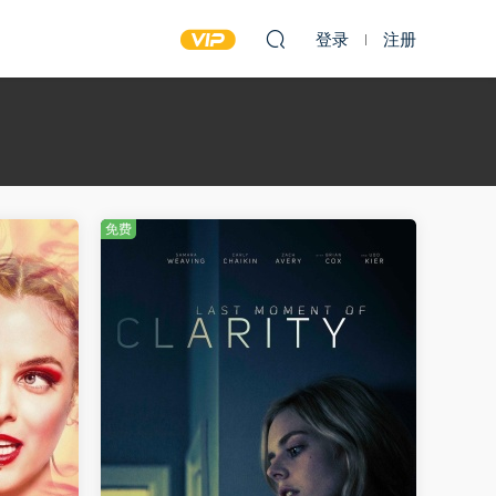
登录
注册
免费