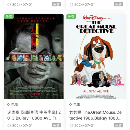
S-HD MA5.1-shhaclm@CHD
@HDHome [BDISO 19.7GB]
免费
免费
2024-07-01
2024-07-01
Bits [BDISO 23.09GB]
免费
免费
电影
电影
迷离夜 [港版粤语 中英字幕] 2
妙妙探 The.Great.Mouse.De
013 BluRay 1080p AVC Tru
tective.1986.BluRay.1080p.
eHD5.1 [BDISO 22.64GB]
AVC.DTS-HD.MA.5.1-HDHo
免费
免费
2024-07-01
2024-07-01
me [BDISO 20.67GB]