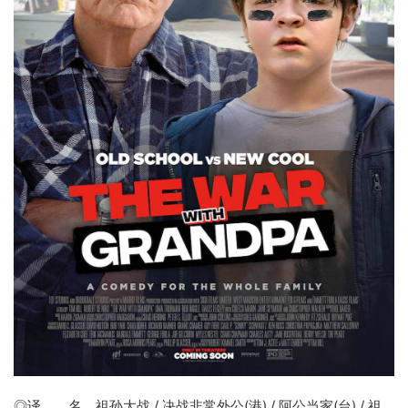
◎译 名
祖孙大战
/ 决战非常外公(港) / 阿公当家(台) / 祖