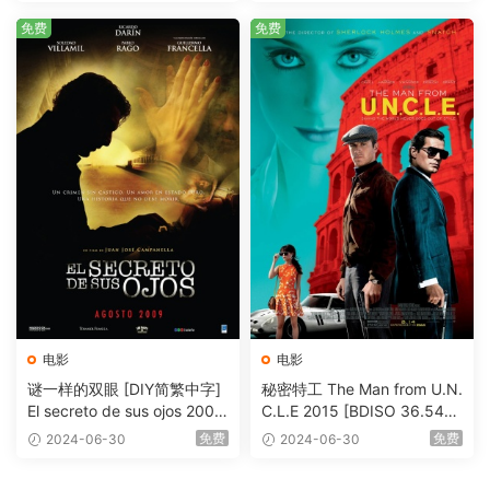
免费
免费
电影
电影
谜一样的双眼 [DIY简繁中字]
秘密特工 The Man from U.N.
El secreto de sus ojos 2009
C.L.E 2015 [BDISO 36.54G
1080p Blu-ray AVC DTS-HD
B]
免费
免费
2024-06-30
2024-06-30
MA 5.1-Softfeng@CHDBits
[BDISO 35.34GB]