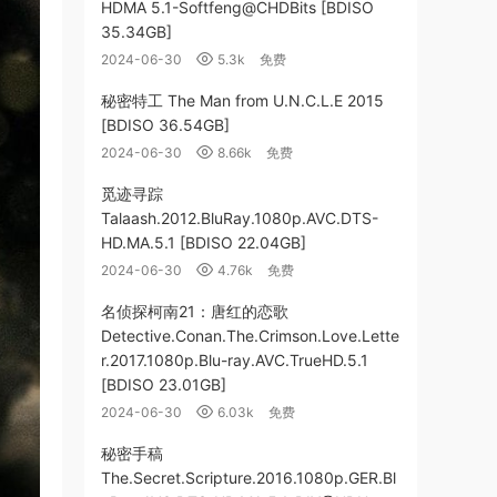
HDMA 5.1-Softfeng@CHDBits [BDISO
35.34GB]
2024-06-30
5.3k
免费
秘密特工 The Man from U.N.C.L.E 2015
[BDISO 36.54GB]
2024-06-30
8.66k
免费
觅迹寻踪
Talaash.2012.BluRay.1080p.AVC.DTS-
HD.MA.5.1 [BDISO 22.04GB]
2024-06-30
4.76k
免费
名侦探柯南21：唐红的恋歌
Detective.Conan.The.Crimson.Love.Lette
r.2017.1080p.Blu-ray.AVC.TrueHD.5.1
[BDISO 23.01GB]
2024-06-30
6.03k
免费
秘密手稿
The.Secret.Scripture.2016.1080p.GER.Bl