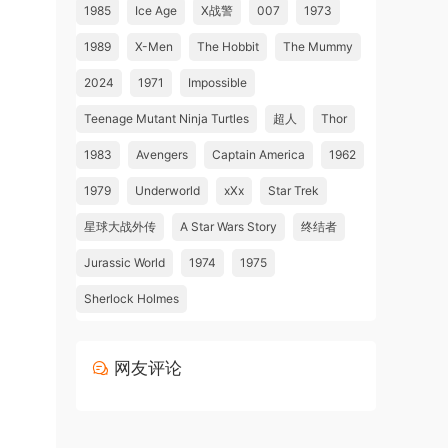
1985
Ice Age
X战警
007
1973
1989
X-Men
The Hobbit
The Mummy
2024
1971
Impossible
Teenage Mutant Ninja Turtles
超人
Thor
1983
Avengers
Captain America
1962
1979
Underworld
xXx
Star Trek
星球大战外传
A Star Wars Story
终结者
Jurassic World
1974
1975
Sherlock Holmes
网友评论