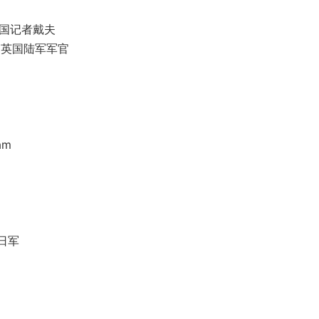
法国记者戴夫
饰 英国陆军军官
am
俘日军