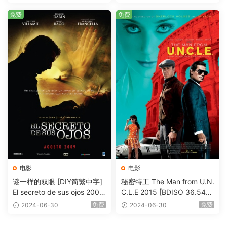
me [BDISO 20.67GB]
免费
免费
电影
电影
谜一样的双眼 [DIY简繁中字]
秘密特工 The Man from U.N.
El secreto de sus ojos 2009
C.L.E 2015 [BDISO 36.54G
1080p Blu-ray AVC DTS-HD
B]
免费
免费
2024-06-30
2024-06-30
MA 5.1-Softfeng@CHDBits
[BDISO 35.34GB]