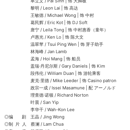
单立文 / Pal Sinn | 饰 大脚板
黎明 / Leon Lai | 饰 高达
王敏德 / Michael Wong | 饰 中村
葛民辉 / Eric Kot | 饰 DJ Soft
唐宁 / Leila Tong | 饰 中村惠香（童年）
卢惠光 / Ken Lo | 饰 陈大文
温翠苹 / Tsui Ping Wen | 饰 芽子助手
林海峰 / Jan Lamb
孟海 / Hoi Mang | 饰 船员
盖瑞·丹尼尔斯 / Gary Daniels | 饰 Kim
段伟伦 / William Duan | 饰 游轮乘客
麦克·里德 / Mike Leeder | 饰 Casino patron
政宗一成 / Issei Masamune | 配 アーノルド
理查德·诺顿 / Richard Norton
叶晨 / San Yip
李华干 / Wah-Kon Lee
◎编 剧 王晶 / Jing Wong
◎制 片 人 蔡澜 / Lam Chua