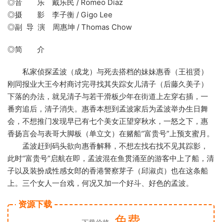
◎音 乐 戴乐民 / Romeo Díaz
◎摄 影 李子衡 / Gigo Lee
◎副 导 演 周惠坤 / Thomas Chow
◎简 介
私家侦探孟波（成龙）与死去搭档的妹妹惠香（王祖贤）
刚同报业大王今村商讨完寻找其失踪女儿清子（后藤久美子）
下落的办法，就见清子与若干滑板少年在街道上左穿右插，一
番穷追后，清子消失。惠香本想到孟波家后为孟波举办生日舞
会，不想推门发现早已有七个美女正望穿秋水，一怒之下，惠
香扬言会与表哥大脚板（单立文）在赌船“富贵号”上预支蜜月。
孟波赶到码头欲向惠香解释，不想左找右找不见其踪影，
此时“富贵号”启航在即，孟波混在鱼贯涌至的游客中上了船，清
子以及装扮成性感女郎的香港警察芽子（邱淑贞）也在这条船
上。三个女人一台戏，何况又加一个好斗、好色的孟波。
资源下载
免费