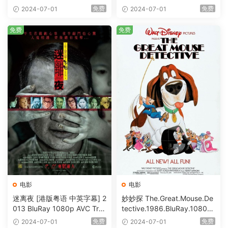
S-HD MA5.1-shhaclm@CHD
@HDHome [BDISO 19.7GB]
免费
免费
2024-07-01
2024-07-01
Bits [BDISO 23.09GB]
免费
免费
电影
电影
迷离夜 [港版粤语 中英字幕] 2
妙妙探 The.Great.Mouse.De
013 BluRay 1080p AVC Tru
tective.1986.BluRay.1080p.
eHD5.1 [BDISO 22.64GB]
AVC.DTS-HD.MA.5.1-HDHo
免费
免费
2024-07-01
2024-07-01