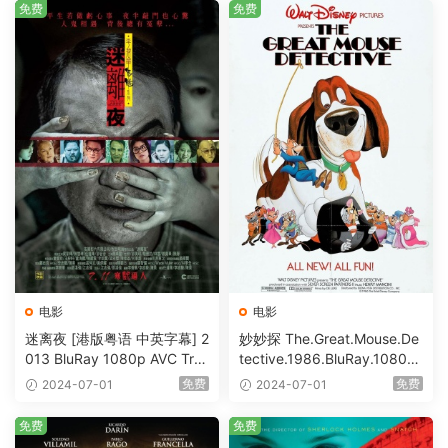
免费
免费
电影
电影
迷离夜 [港版粤语 中英字幕] 2
妙妙探 The.Great.Mouse.De
013 BluRay 1080p AVC Tru
tective.1986.BluRay.1080p.
eHD5.1 [BDISO 22.64GB]
AVC.DTS-HD.MA.5.1-HDHo
免费
免费
2024-07-01
2024-07-01
me [BDISO 20.67GB]
免费
免费