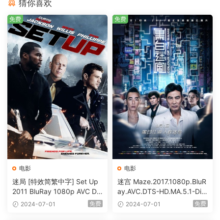
猜你喜欢
免费
免费
电影
电影
迷局 [特效简繁中字] Set Up
迷宫 Maze.2017.1080p.BluR
2011 BluRay 1080p AVC DT
ay.AVC.DTS-HD.MA.5.1-DiY
S-HD MA5.1-shhaclm@CHD
@HDHome [BDISO 19.7GB]
免费
免费
2024-07-01
2024-07-01
Bits [BDISO 23.09GB]