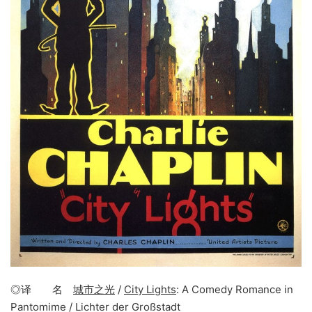
◎译 名
城市之光
/
City Lights
: A Comedy Romance in
Pantomime / Lichter der Großstadt