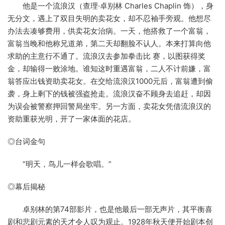
他是一个流浪汉（查理·卓别林 Charles Chaplin 饰），身
无分文，遇上了双目失明的卖花女，却不忍袖手旁观。他想尽
办法去凑够费用，供卖花女治病。一天，他搭救了一个富翁，
富翁当晚和他称兄道弟，第二天却翻脸不认人。本来打算向他
求助的主意行不通了。流浪汉去参加拳击比 赛，以图获得奖
金，却输得一败涂地。谁知这时重遇富翁，二人不计前嫌，富
翁答应出钱资助卖花女。在交给流浪汉1000元后，富翁遭到偷
袭，身上剩下的钱被强盗抢走。流浪汉奋不顾身去追赶，却因
为误会被警察押回警局坐牢。另一方面，卖花女凭借流浪汉的
资助重获光明，开了一家体面的花店。
◎台词金句
“明天，鸟儿一样会歌唱。”
◎幕后揭秘
卓别林的第74部影片，也是他最后一部无声片，其平衡喜
剧和悲剧元素的天才令人叹为观止。1928年秋天便开始剧本创