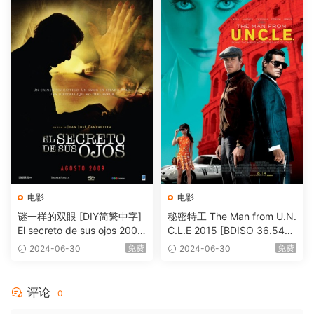
电影
电影
谜一样的双眼 [DIY简繁中字]
秘密特工 The Man from U.N.
El secreto de sus ojos 2009
C.L.E 2015 [BDISO 36.54G
1080p Blu-ray AVC DTS-HD
B]
免费
免费
2024-06-30
2024-06-30
MA 5.1-Softfeng@CHDBits
[BDISO 35.34GB]
评论
0