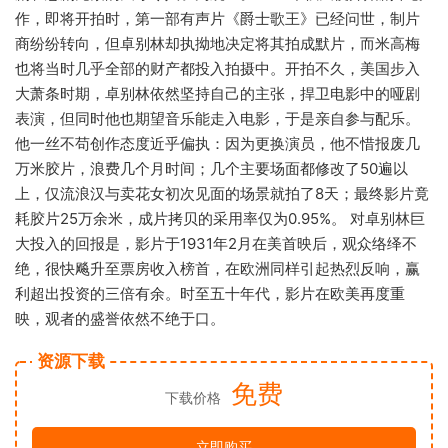
作，即将开拍时，第一部有声片《爵士歌王》已经问世，制片
商纷纷转向，但卓别林却执拗地决定将其拍成默片，而米高梅
也将当时几乎全部的财产都投入拍摄中。开拍不久，美国步入
大萧条时期，卓别林依然坚持自己的主张，捍卫电影中的哑剧
表演，但同时他也期望音乐能走入电影，于是亲自参与配乐。
他一丝不苟创作态度近乎偏执：因为更换演员，他不惜报废几
万米胶片，浪费几个月时间；几个主要场面都修改了50遍以
上，仅流浪汉与卖花女初次见面的场景就拍了8天；最终影片竟
耗胶片25万余米，成片拷贝的采用率仅为0.95%。 对卓别林巨
大投入的回报是，影片于1931年2月在美首映后，观众络绎不
绝，很快飚升至票房收入榜首，在欧洲同样引起热烈反响，赢
利超出投资的三倍有余。时至五十年代，影片在欧美再度重
映，观者的盛誉依然不绝于口。
资源下载
免费
下载价格
立即购买