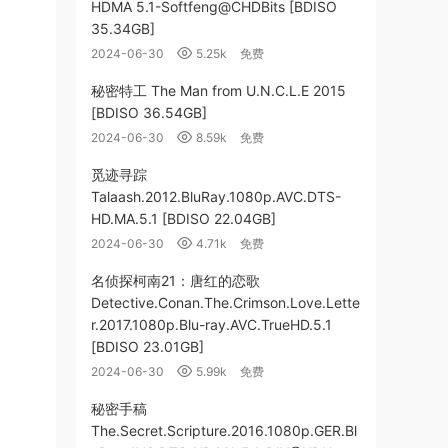
HDMA 5.1-Softfeng@CHDBits [BDISO
35.34GB]
2024-06-30
5.25k
免费
秘密特工 The Man from U.N.C.L.E 2015
[BDISO 36.54GB]
2024-06-30
8.59k
免费
觅迹寻踪
Talaash.2012.BluRay.1080p.AVC.DTS-
HD.MA.5.1 [BDISO 22.04GB]
2024-06-30
4.71k
免费
名侦探柯南21：唐红的恋歌
Detective.Conan.The.Crimson.Love.Lette
r.2017.1080p.Blu-ray.AVC.TrueHD.5.1
[BDISO 23.01GB]
2024-06-30
5.99k
免费
秘密手稿
The.Secret.Scripture.2016.1080p.GER.Bl