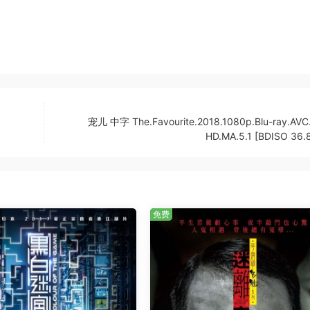
宠儿 中字 The.Favourite.2018.1080p.Blu-ray.AVC
HD.MA.5.1 [BDISO 36.
免费