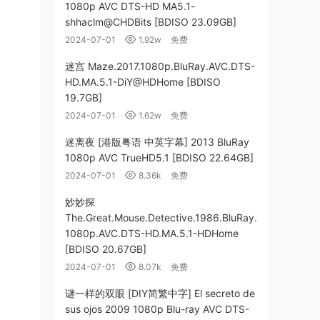
1080p AVC DTS-HD MA5.1-
shhaclm@CHDBits [BDISO 23.09GB]
2024-07-01
1.92w
免费
迷宫 Maze.2017.1080p.BluRay.AVC.DTS-
HD.MA.5.1-DiY@HDHome [BDISO
19.7GB]
2024-07-01
1.62w
免费
迷离夜 [港版粤语 中英字幕] 2013 BluRay
1080p AVC TrueHD5.1 [BDISO 22.64GB]
2024-07-01
8.36k
免费
妙妙探
The.Great.Mouse.Detective.1986.BluRay.
1080p.AVC.DTS-HD.MA.5.1-HDHome
[BDISO 20.67GB]
2024-07-01
8.07k
免费
谜一样的双眼 [DIY简繁中字] El secreto de
sus ojos 2009 1080p Blu-ray AVC DTS-