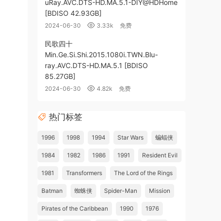
uRay.AVC.DTS-HD.MA.5.1-DIY@HDHome
[BDISO 42.93GB]
2024-06-30
3.33k
免费
民歌四十
Min.Ge.Si.Shi.2015.1080i.TWN.Blu-
ray.AVC.DTS-HD.MA.5.1 [BDISO
85.27GB]
2024-06-30
4.82k
免费
热门标签
1996
1998
1994
Star Wars
蝙蝠侠
1984
1982
1986
1991
Resident Evil
1981
Transformers
The Lord of the Rings
Batman
蜘蛛侠
Spider-Man
Mission
Pirates of the Caribbean
1990
1976