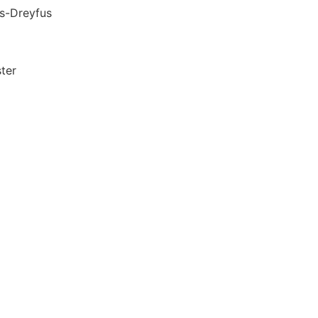
reyfus
ter