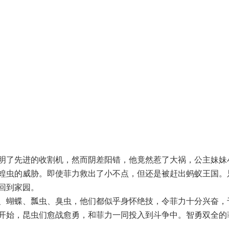
了先进的收割机，然而阴差阳错，他竟然惹了大祸，公主妹妹
蝗虫的威胁。即使菲力救出了小不点，但还是被赶出蚂蚁王国。
回到家园。
蝴蝶、瓢虫、臭虫，他们都似乎身怀绝技，令菲力十分兴奋，
开始，昆虫们愈战愈勇，和菲力一同投入到斗争中。智勇双全的