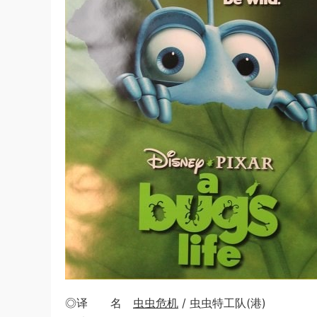
◎译 名
虫虫危机
/ 虫虫特工队(港)