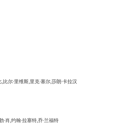
比尔·里维斯,里克·塞尔,莎朗·卡拉汉
·肖,约翰·拉塞特,乔·兰福特