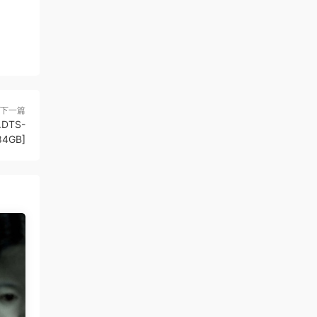
下一篇
.DTS-
84GB]