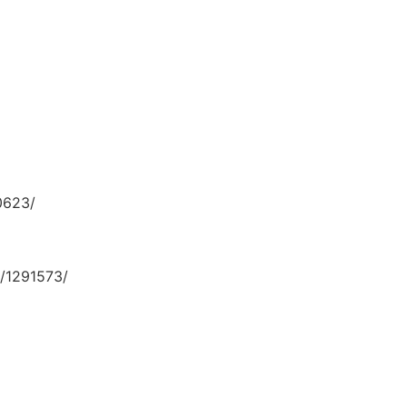
0623/
/1291573/