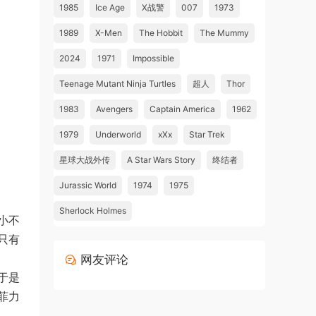
1985
Ice Age
X战警
007
1973
1989
X-Men
The Hobbit
The Mummy
2024
1971
Impossible
Teenage Mutant Ninja Turtles
超人
Thor
1983
Avengers
Captain America
1962
1979
Underworld
xXx
Star Trek
星球大战外传
A Star Wars Story
终结者
Jurassic World
1974
1975
Sherlock Holmes
小不
只有
网友评论
于是
菲力