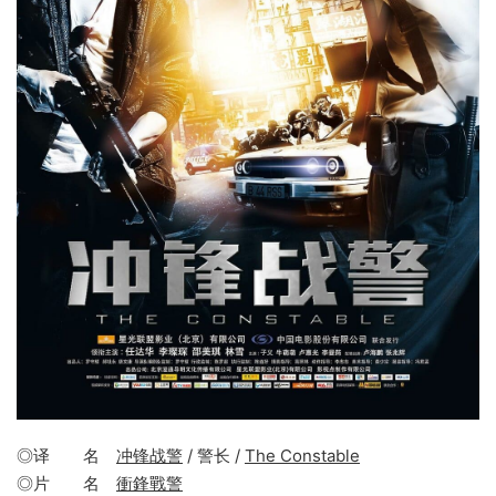
◎译 名
冲锋战警
/ 警长 /
The Constable
◎片 名
衝鋒戰警