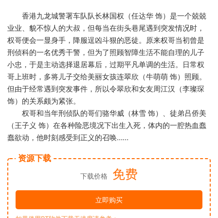
香港九龙城警署车队队长林国权（任达华 饰）是一个兢兢
业业、貌不惊人的大叔，但每当在街头巷尾遇到突发情况时，
权哥便会一显身手，降服逞凶斗狠的恶徒。原来权哥当初曾是
刑侦科的一名优秀干警，但为了照顾智障生活不能自理的儿子
小忠，于是主动选择退居幕后，过期平凡单调的生活。日常权
哥上班时，多将儿子交给美丽女孩连翠欣（牛萌萌 饰）照顾。
但由于经常遇到突发事件，所以令翠欣和女友周江汉（李璨琛
饰）的关系颇为紧张。
权哥和当年刑侦队的哥们骆华威（林雪 饰）、徒弟吕侨美
（王子义 饰）在各种险恶境况下出生入死，体内的一腔热血蠢
蠢欲动，他时刻感受到正义的召唤……
资源下载
免费
下载价格
立即购买