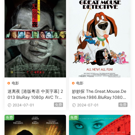
电影
电影
迷离夜 [港版粤语 中英字幕] 2
妙妙探 The.Great.Mouse.De
013 BluRay 1080p AVC Tru
tective.1986.BluRay.1080p.
eHD5.1 [BDISO 22.64GB]
AVC.DTS-HD.MA.5.1-HDHo
免费
免费
2024-07-01
2024-07-01
me [BDISO 20.67GB]
免费
免费