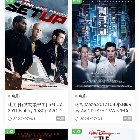
免费
免费
电影
电影
迷局 [特效简繁中字] Set Up
迷宫 Maze.2017.1080p.BluR
2011 BluRay 1080p AVC DT
ay.AVC.DTS-HD.MA.5.1-DiY
S-HD MA5.1-shhaclm@CHD
@HDHome [BDISO 19.7GB]
免费
免费
2024-07-01
2024-07-01
Bits [BDISO 23.09GB]
免费
免费