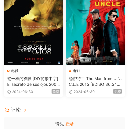
电影
电影
谜一样的双眼 [DIY简繁中字]
秘密特工 The Man from U.N.
El secreto de sus ojos 2009
C.L.E 2015 [BDISO 36.54G
1080p Blu-ray AVC DTS-HD
B]
免费
免费
2024-06-30
2024-06-30
MA 5.1-Softfeng@CHDBits
[BDISO 35.34GB]
评论
3
请先
登录