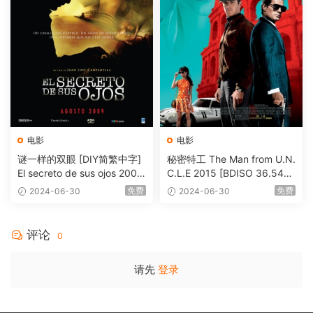
电影
电影
谜一样的双眼 [DIY简繁中字]
秘密特工 The Man from U.N.
El secreto de sus ojos 2009
C.L.E 2015 [BDISO 36.54G
1080p Blu-ray AVC DTS-HD
B]
免费
免费
2024-06-30
2024-06-30
MA 5.1-Softfeng@CHDBits
[BDISO 35.34GB]
评论
0
请先
登录