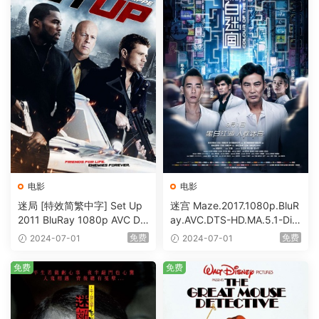
电影
电影
迷局 [特效简繁中字] Set Up
迷宫 Maze.2017.1080p.BluR
2011 BluRay 1080p AVC DT
ay.AVC.DTS-HD.MA.5.1-DiY
S-HD MA5.1-shhaclm@CHD
@HDHome [BDISO 19.7GB]
免费
免费
2024-07-01
2024-07-01
Bits [BDISO 23.09GB]
免费
免费