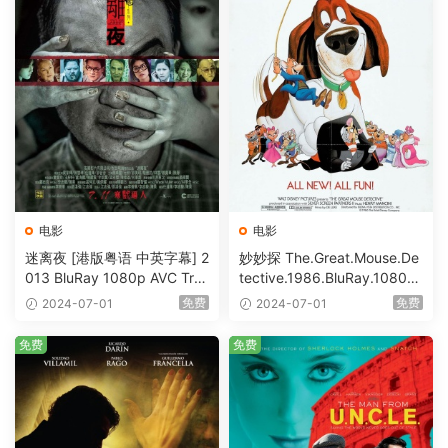
电影
电影
迷离夜 [港版粤语 中英字幕] 2
妙妙探 The.Great.Mouse.De
013 BluRay 1080p AVC Tru
tective.1986.BluRay.1080p.
eHD5.1 [BDISO 22.64GB]
AVC.DTS-HD.MA.5.1-HDHo
免费
免费
2024-07-01
2024-07-01
me [BDISO 20.67GB]
免费
免费