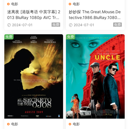
电影
电影
迷离夜 [港版粤语 中英字幕] 2
妙妙探 The.Great.Mouse.De
013 BluRay 1080p AVC Tru
tective.1986.BluRay.1080p.
eHD5.1 [BDISO 22.64GB]
AVC.DTS-HD.MA.5.1-HDHo
免费
免费
2024-07-01
2024-07-01
me [BDISO 20.67GB]
免费
免费
电影
电影