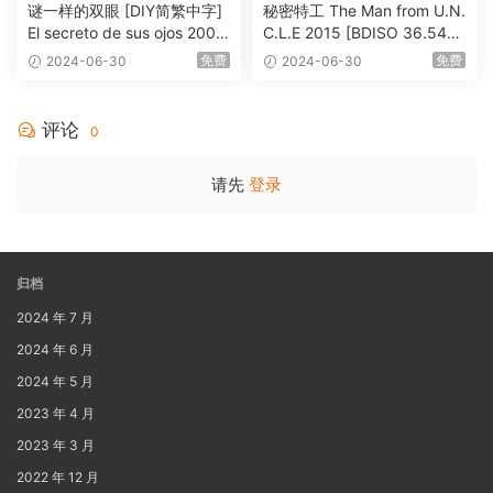
谜一样的双眼 [DIY简繁中字]
秘密特工 The Man from U.N.
El secreto de sus ojos 2009
C.L.E 2015 [BDISO 36.54G
1080p Blu-ray AVC DTS-HD
B]
免费
免费
2024-06-30
2024-06-30
MA 5.1-Softfeng@CHDBits
[BDISO 35.34GB]
评论
0
请先
登录
归档
2024 年 7 月
2024 年 6 月
2024 年 5 月
2023 年 4 月
2023 年 3 月
2022 年 12 月