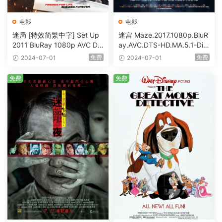
电影
电影
迷局 [特效简繁中字] Set Up
迷宫 Maze.2017.1080p.BluR
2011 BluRay 1080p AVC DT
ay.AVC.DTS-HD.MA.5.1-DiY
S-HD MA5.1-shhaclm@CHD
@HDHome [BDISO 19.7GB]
免费
免费
2024-07-01
2024-07-01
Bits [BDISO 23.09GB]
免费
免费