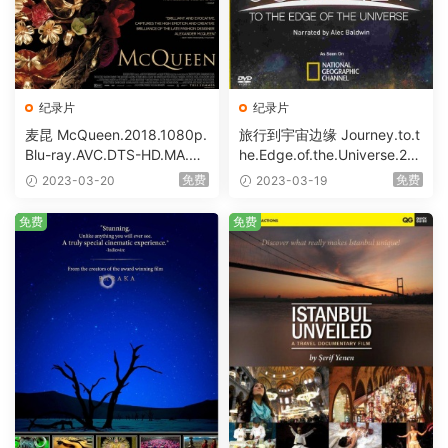
纪录片
纪录片
麦昆 McQueen.2018.1080p.
旅行到宇宙边缘 Journey.to.t
Blu-ray.AVC.DTS-HD.MA.5.1
he.Edge.of.the.Universe.20
[BDISO 31.73GB]
08.Blu-ray.1080i.VC-1.LPC
免费
免费
2023-03-20
2023-03-19
M.DTS.TrueHD.5.1 [BDISO 3
1.91GB]
免费
免费