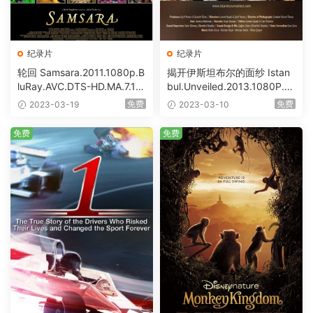
纪录片
纪录片
轮回 Samsara.2011.1080p.B
揭开伊斯坦布尔的面纱 Istan
luRay.AVC.DTS-HD.MA.7.1
bul.Unveiled.2013.1080P.Bl
[BDISO 37.52GB]
uRay.AVC.DTS-HD.MA.5.1
免费
免费
2023-03-19
2023-03-10
[BDISO 14.23GB]
免费
免费