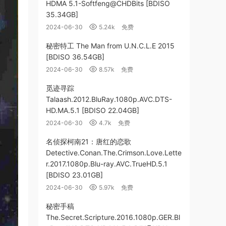
HDMA 5.1-Softfeng@CHDBits [BDISO
35.34GB]
2024-06-30
5.24k
免费
秘密特工 The Man from U.N.C.L.E 2015
[BDISO 36.54GB]
2024-06-30
8.57k
免费
觅迹寻踪
Talaash.2012.BluRay.1080p.AVC.DTS-
HD.MA.5.1 [BDISO 22.04GB]
2024-06-30
4.7k
免费
名侦探柯南21：唐红的恋歌
Detective.Conan.The.Crimson.Love.Lette
r.2017.1080p.Blu-ray.AVC.TrueHD.5.1
[BDISO 23.01GB]
2024-06-30
5.97k
免费
秘密手稿
The.Secret.Scripture.2016.1080p.GER.Bl