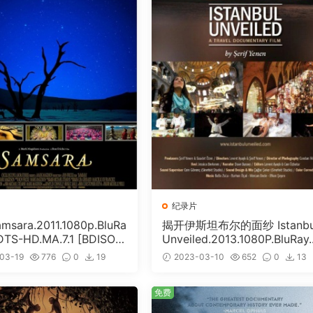
纪录片
sara.2011.1080p.BluRa
揭开伊斯坦布尔的面纱 Istanbu
DTS-HD.MA.7.1 [BDISO 3
Unveiled.2013.1080P.BluRay
]
C.DTS-HD.MA.5.1 [BDISO 14
03-19
776
0
19
2023-03-10
652
0
13
GB]
免费
免费