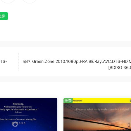
边缘
DTS-
绿区 Green.Zone.2010.1080p.FRA.BluRay.AVC.DTS-HD.M
[BDISO 36.
免费