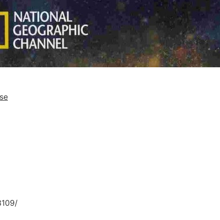
rse
3109/