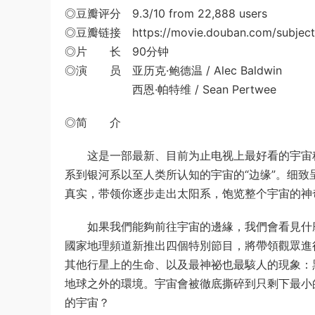
◎豆瓣评分 9.3/10 from 22,888 users
◎豆瓣链接 https://movie.douban.com/subject
◎片 长 90分钟
◎演 员 亚历克·鲍德温 / Alec Baldwin
西恩·帕特维 / Sean Pertwee
◎简 介
这是一部最新、目前为止电视上最好看的宇宙科
系到银河系以至人类所认知的宇宙的“边缘”。细致
真实，带领你逐步走出太阳系，饱览整个宇宙的神
如果我們能夠前往宇宙的邊緣，我們會看見什麼?
國家地理頻道新推出四個特別節目，將帶領觀眾進
其他行星上的生命、以及最神祕也最駭人的現象：
地球之外的環境。宇宙會被徹底撕碎到只剩下最小
的宇宙？