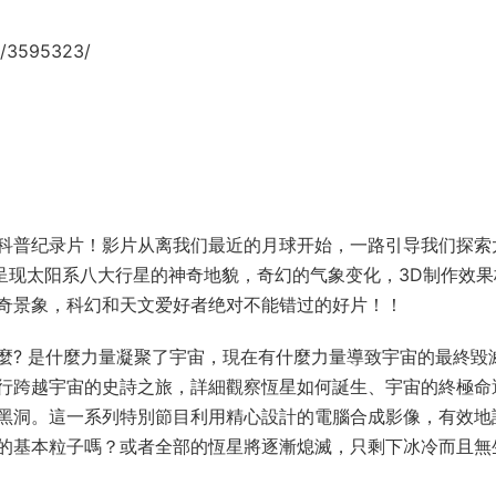
/3595323/
普纪录片！影片从离我们最近的月球开始，一路引导我们探索
呈现太阳系八大行星的神奇地貌，奇幻的气象变化，3D制作效果
奇景象，科幻和天文爱好者绝对不能错过的好片！！
 是什麼力量凝聚了宇宙，現在有什麼力量導致宇宙的最終毀
行跨越宇宙的史詩之旅，詳細觀察恆星如何誕生、宇宙的終極命
黑洞。這一系列特別節目利用精心設計的電腦合成影像，有效地
的基本粒子嗎？或者全部的恆星將逐漸熄滅，只剩下冰冷而且無