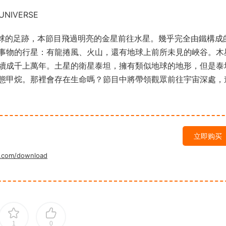
NIVERSE
遺留在月球的足跡，本節目飛過明亮的金星前往水星。幾乎完全由鐵構成
事物的行星：有龍捲風、火山，還有地球上前所未見的峽谷。木
續成千上萬年。土星的衛星泰坦，擁有類似地球的地形，但是泰
態甲烷。那裡會存在生命嗎？節目中將帶領觀眾前往宇宙深處，
立即购买
.com/download
1
0