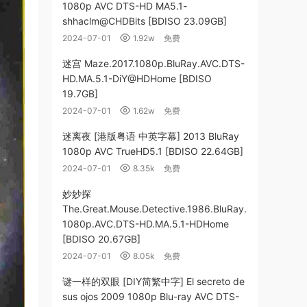
1080p AVC DTS-HD MA5.1-
shhaclm@CHDBits [BDISO 23.09GB]
2024-07-01
1.92w
免费
迷宫 Maze.2017.1080p.BluRay.AVC.DTS-
HD.MA.5.1-DiY@HDHome [BDISO
19.7GB]
2024-07-01
1.62w
免费
迷离夜 [港版粤语 中英字幕] 2013 BluRay
1080p AVC TrueHD5.1 [BDISO 22.64GB]
2024-07-01
8.35k
免费
妙妙探
The.Great.Mouse.Detective.1986.BluRay.
1080p.AVC.DTS-HD.MA.5.1-HDHome
[BDISO 20.67GB]
2024-07-01
8.05k
免费
谜一样的双眼 [DIY简繁中字] El secreto de
sus ojos 2009 1080p Blu-ray AVC DTS-