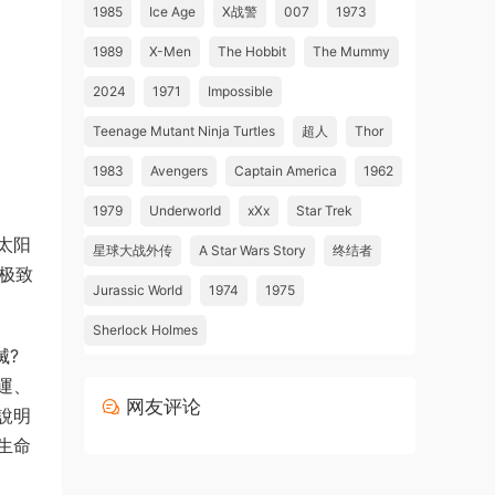
1985
Ice Age
X战警
007
1973
1989
X-Men
The Hobbit
The Mummy
2024
1971
Impossible
Teenage Mutant Ninja Turtles
超人
Thor
1983
Avengers
Captain America
1962
1979
Underworld
xXx
Star Trek
太阳
星球大战外传
A Star Wars Story
终结者
极致
Jurassic World
1974
1975
Sherlock Holmes
滅?
運、
网友评论
說明
生命