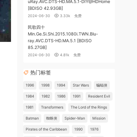
uRay.AVC.DTS-HD.MA.5.1-DIY@HDHome
[BDISO 42.93GB]
2024-06-30
3.33k
免费
民歌四十
Min.Ge.Si.Shi.2015.1080i.TWN.Blu-
ray.AVC.DTS-HD.MA.5.1 [BDISO
85.27GB]
2024-06-30
4.81k
免费
热门标签
1996
1998
1994
Star Wars
蝙蝠侠
1984
1982
1986
1991
Resident Evil
1981
Transformers
The Lord of the Rings
Batman
蜘蛛侠
Spider-Man
Mission
Pirates of the Caribbean
1990
1976