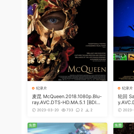
纪录片
纪录片
麦昆 McQueen.2018.1080p.Blu-
轮回 Sam
ray.AVC.DTS-HD.MA.5.1 [BDIS
y.AVC.
O 31.73GB]
7.52GB
2023-03-20
733
2
2
2023-
免费
免费
免费