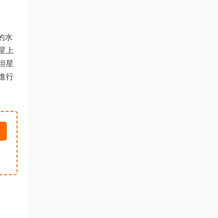
的水
星上
坦星
進行