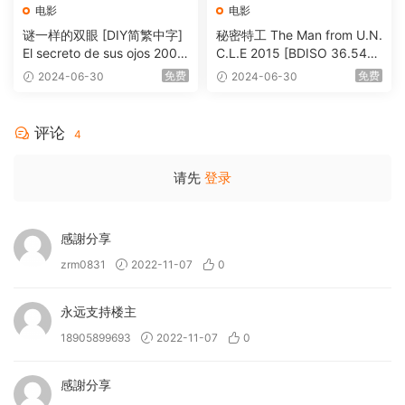
电影
电影
谜一样的双眼 [DIY简繁中字]
秘密特工 The Man from U.N.
El secreto de sus ojos 2009
C.L.E 2015 [BDISO 36.54G
1080p Blu-ray AVC DTS-HD
B]
免费
免费
2024-06-30
2024-06-30
MA 5.1-Softfeng@CHDBits
[BDISO 35.34GB]
评论
4
请先
登录
感謝分享
zrm0831
2022-11-07
0
永远支持楼主
18905899693
2022-11-07
0
感謝分享