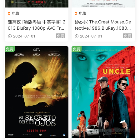
电影
电影
迷离夜 [港版粤语 中英字幕] 2
妙妙探 The.Great.Mouse.De
013 BluRay 1080p AVC Tru
tective.1986.BluRay.1080p.
eHD5.1 [BDISO 22.64GB]
AVC.DTS-HD.MA.5.1-HDHo
免费
免费
2024-07-01
2024-07-01
me [BDISO 20.67GB]
免费
免费