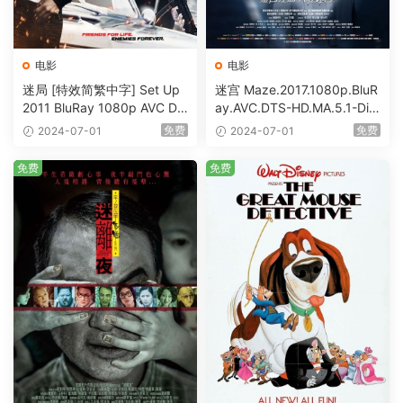
电影
电影
迷局 [特效简繁中字] Set Up
迷宫 Maze.2017.1080p.BluR
2011 BluRay 1080p AVC DT
ay.AVC.DTS-HD.MA.5.1-DiY
S-HD MA5.1-shhaclm@CHD
@HDHome [BDISO 19.7GB]
免费
免费
2024-07-01
2024-07-01
Bits [BDISO 23.09GB]
免费
免费