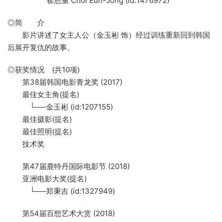
崔恩重 Choi Eun-Jong (id:1476972)
◎简 介
影片讲述了女主人公（金玉彬 饰）经过训练重新回到韩国
后展开复仇的故事。
◎获奖情况 (共10项)
第38届韩国电影青龙奖 (2017)
最佳女主角(提名)
└──金玉彬 (id:1207155)
最佳摄影(提名)
最佳照明(提名)
技术奖
第47届鹿特丹国际电影节 (2018)
亚洲电影大奖(提名)
└──郑秉吉 (id:1327949)
第54届百想艺术大赏 (2018)