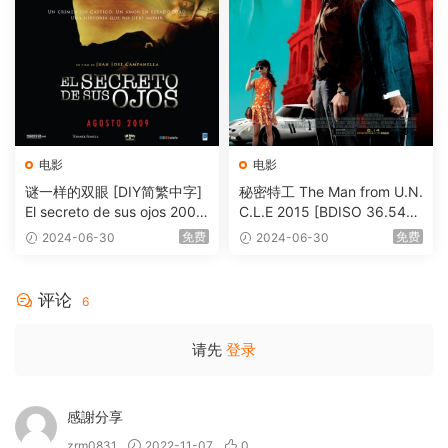
电影
电影
谜一样的双眼 [DIY简繁中字]
秘密特工 The Man from U.N.
El secreto de sus ojos 2009
C.L.E 2015 [BDISO 36.54G
1080p Blu-ray AVC DTS-HD
B]
免费
免费
2024-06-30
2024-06-30
MA 5.1-Softfeng@CHDBits
[BDISO 35.34GB]
评论
6
请先
登录
感謝分享
zrm0831
2022-11-07
0