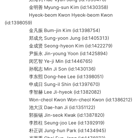
金明善 Myung-sun Kim (id:1430358)
Hyeok-beom Kwon Hyeok-beom Kwon
(id:1398059)
金凡振 Bum-jin Kim (id:1398754)
郑成允 Sung-yoon Jung (id:1405313)
金成贤 Seong-hyeon Kim (id:1422279)
尹振永 Jin-young Yoon (id:1425894)
闵艺智 Ye-ji Min (id:1446765)
孙珉志 Min Ji Son (id:1430136)
李东熙 Dong-hee Lee (id:1398051)
申成日 Sung-il Shin (id:1397670)
李智赫 Lee Ji-hyeok (id:1382082)
Won-cheol Kwon Won-cheol Kwon (id:1386212)
池大汉 Dae-han Ji (id:1351122)
郭振锡 Jin-seok Kwak (id:1387820)
李胜柱 Seung-joo Lee (id:1392919)
朴正训 Jung-hun Park (id:1434945)