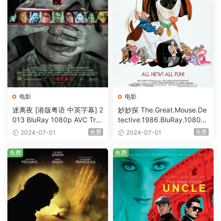
电影
电影
迷离夜 [港版粤语 中英字幕] 2
妙妙探 The.Great.Mouse.De
013 BluRay 1080p AVC Tru
tective.1986.BluRay.1080p.
eHD5.1 [BDISO 22.64GB]
AVC.DTS-HD.MA.5.1-HDHo
免费
免费
2024-07-01
2024-07-01
me [BDISO 20.67GB]
免费
免费