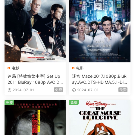
电影
电影
迷局 [特效简繁中字] Set Up
迷宫 Maze.2017.1080p.BluR
2011 BluRay 1080p AVC DT
ay.AVC.DTS-HD.MA.5.1-DiY
S-HD MA5.1-shhaclm@CHD
@HDHome [BDISO 19.7GB]
免费
免费
2024-07-01
2024-07-01
Bits [BDISO 23.09GB]
免费
免费