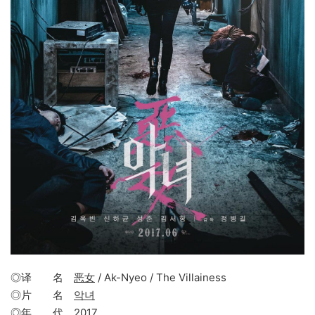
◎译 名
恶女
/ Ak-Nyeo / The Villainess
◎片 名
악녀
◎年 代
2017