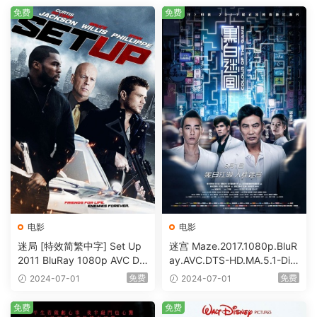
免费
免费
电影
电影
迷局 [特效简繁中字] Set Up
迷宫 Maze.2017.1080p.BluR
2011 BluRay 1080p AVC DT
ay.AVC.DTS-HD.MA.5.1-DiY
S-HD MA5.1-shhaclm@CHD
@HDHome [BDISO 19.7GB]
免费
免费
2024-07-01
2024-07-01
Bits [BDISO 23.09GB]
免费
免费