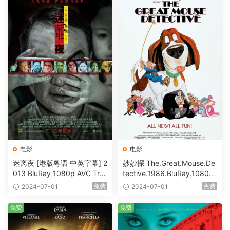
电影
电影
迷离夜 [港版粤语 中英字幕] 2
妙妙探 The.Great.Mouse.De
013 BluRay 1080p AVC Tru
tective.1986.BluRay.1080p.
eHD5.1 [BDISO 22.64GB]
AVC.DTS-HD.MA.5.1-HDHo
免费
免费
2024-07-01
2024-07-01
me [BDISO 20.67GB]
免费
免费