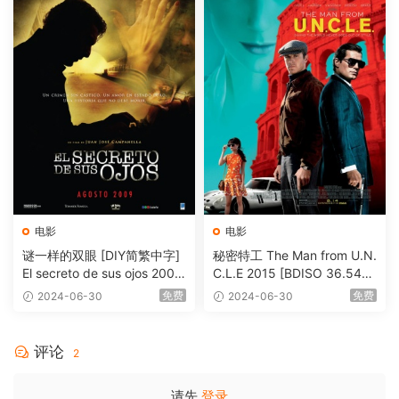
电影
电影
谜一样的双眼 [DIY简繁中字]
秘密特工 The Man from U.N.
El secreto de sus ojos 2009
C.L.E 2015 [BDISO 36.54G
1080p Blu-ray AVC DTS-HD
B]
免费
免费
2024-06-30
2024-06-30
MA 5.1-Softfeng@CHDBits
[BDISO 35.34GB]
评论
2
请先
登录