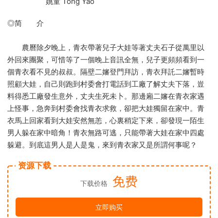
姚童 Tong Yao
◎简 介
農曆除夕晚上，青衣帶著兒子大娃等著丈夫石子從萬里以
外回來團聚，可惜等了一個晚上音訊全無，兒子更頻頻看到一
個青衣看不見的叔叔。隔壁二嬸登門拜訪，青衣拜託二嬸暫時
照顧大娃，自己則跑到村委會打電話到工廠了解丈夫下落，豈
料得悉工廠發生意外，丈夫生死未卜。那邊廂二嬸在青衣家遇
上怪事，急奔到村委會找青衣求救，卻把大娃獨留在家中。青
衣馬上回家看到大娃安然無恙，心裏稍定下來，卻發現一陌生
男人躲在家中暗角！青衣無路可逃，只能帶著大娃在家中四處
躲避。到底這男人是人是鬼，來到青衣家又是所謂何事呢？
资源下载
免费
下载价格
立即购买