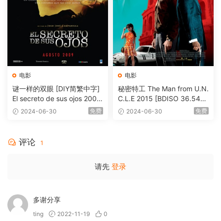
电影
电影
谜一样的双眼 [DIY简繁中字]
秘密特工 The Man from U.N.
El secreto de sus ojos 2009
C.L.E 2015 [BDISO 36.54G
1080p Blu-ray AVC DTS-HD
B]
免费
免费
2024-06-30
2024-06-30
MA 5.1-Softfeng@CHDBits
[BDISO 35.34GB]
评论
1
请先
登录
多谢分享
ting
2022-11-19
0