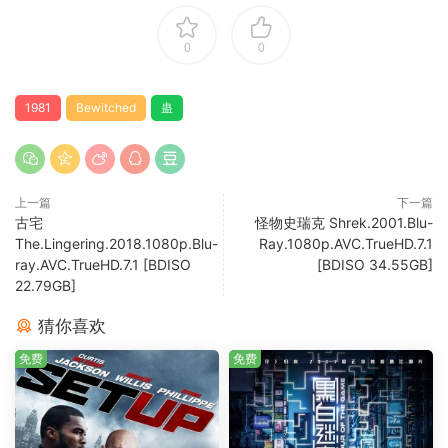
0
0
1981
Bewitched
蛊
上一篇
下一篇
古宅
怪物史瑞克 Shrek.2001.Blu-
The.Lingering.2018.1080p.Blu-
Ray.1080p.AVC.TrueHD.7.1
ray.AVC.TrueHD.7.1 [BDISO
[BDISO 34.55GB]
22.79GB]
猜你喜欢
免费
免费