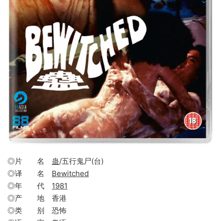
◎片 名
蛊
/五行鬼尸(台)
◎译 名
Bewitched
◎年 代
1981
◎产 地 香港
◎类 别 恐怖