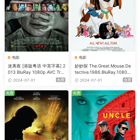
电影
电影
迷离夜 [港版粤语 中英字幕] 2
妙妙探 The.Great.Mouse.De
013 BluRay 1080p AVC Tru
tective.1986.BluRay.1080p.
eHD5.1 [BDISO 22.64GB]
AVC.DTS-HD.MA.5.1-HDHo
免费
免费
2024-07-01
2024-07-01
me [BDISO 20.67GB]
免费
免费