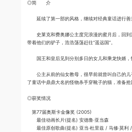
◎简 介
延续了第一部的风格，继续对经典童话进行善
史莱克和费奥娜公主度完浪漫的蜜月后，回到沼
带着他们的驴子，浩浩荡荡赶往“遥远国”。
国王和皇后见到分别多日的女儿和乘龙快婿，惊
公主从前的仙女教母，很早前就曾叫自己的儿子
了童话中鼎鼎大名的怪物杀手穿靴子的猫，准备抢
◎获奖情况
第77届奥斯卡金像奖 (2005)
最佳动画长片(提名) 安德鲁·亚当森
最佳原创歌曲(提名) 亚当·杜里兹 / 马修·莫利 / 查