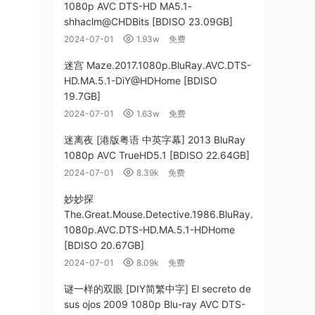
1080p AVC DTS-HD MA5.1-
shhaclm@CHDBits [BDISO 23.09GB]
2024-07-01
1.93w
免费
迷宫 Maze.2017.1080p.BluRay.AVC.DTS-
HD.MA.5.1-DiY@HDHome [BDISO
19.7GB]
2024-07-01
1.63w
免费
迷离夜 [港版粤语 中英字幕] 2013 BluRay
1080p AVC TrueHD5.1 [BDISO 22.64GB]
2024-07-01
8.39k
免费
妙妙探
The.Great.Mouse.Detective.1986.BluRay.
1080p.AVC.DTS-HD.MA.5.1-HDHome
[BDISO 20.67GB]
2024-07-01
8.09k
免费
谜一样的双眼 [DIY简繁中字] El secreto de
sus ojos 2009 1080p Blu-ray AVC DTS-