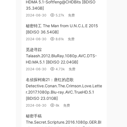
HDMA 5.1-Softfeng@CHDBits [BDISO
35.34GB]
2024-06-30
5.27k
免费
秘密特工 The Man from U.N.C.L.E 2015
[BDISO 36.54GB]
2024-06-30
8.61k
免费
觅迹寻踪
Talaash.2012.BluRay.1080p.AVC.DTS-
HD.MA.5.1 [BDISO 22.04GB]
2024-06-30
4.73k
免费
名侦探柯南21：唐红的恋歌
Detective.Conan.The.Crimson.Love.Lette
r.2017.1080p.Blu-ray.AVC.TrueHD.5.1
[BDISO 23.01GB]
2024-06-30
6k
免费
秘密手稿
The.Secret.Scripture.2016.1080p.GER.Bl