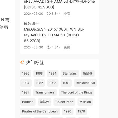
uRay.AVC.DTS-HD.MA.5.1-DIY@HDHome
[BDISO 42.93GB]
2024-06-30
3.34k
免费
·N·韦
民歌四十
克尔·特
Min.Ge.Si.Shi.2015.1080i.TWN.Blu-
ray.AVC.DTS-HD.MA.5.1 [BDISO
85.27GB]
2024-06-30
4.84k
免费
热门标签
1996
1998
1994
Star Wars
蝙蝠侠
1984
1982
1986
1991
Resident Evil
1981
Transformers
The Lord of the Rings
Batman
蜘蛛侠
Spider-Man
Mission
Pirates of the Caribbean
1990
1976