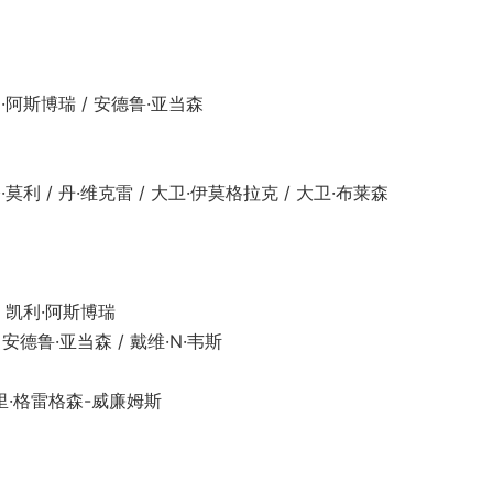
阿斯博瑞 / 安德鲁·亚当森
 / 丹·维克雷 / 大卫·伊莫格拉克 / 大卫·布莱森
 凯利·阿斯博瑞
安德鲁·亚当森 / 戴维·N·韦斯
里·格雷格森-威廉姆斯