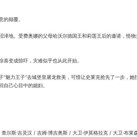
意的颠覆。
泽地。受费奥娜的父母哈沃尔德国王和莉莲王后的邀请，怪物
喜变成惊吓，灾难似乎也从此开始。
“魅力王子”去城堡里屠龙救美，可惜让史莱克抢先了一步，她
回自己心目中的媳妇。
尔斯·吉灵汉 / 吉姆·博吉奥斯 / 大卫·伊莫格拉克 / 大卫·布莱森