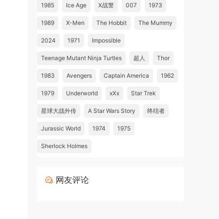
1985
Ice Age
X战警
007
1973
1989
X-Men
The Hobbit
The Mummy
2024
1971
Impossible
Teenage Mutant Ninja Turtles
超人
Thor
1983
Avengers
Captain America
1962
1979
Underworld
xXx
Star Trek
星球大战外传
A Star Wars Story
终结者
Jurassic World
1974
1975
Sherlock Holmes
网友评论