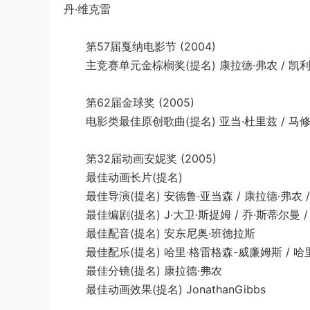
丹·维克雷
第57届戛纳电影节 (2004)
主竞赛单元金棕榈奖(提名) 康拉德·弗农 / 凯利·
第62届金球奖 (2005)
电影类最佳原创歌曲(提名) 亚当·杜里兹 / 马修·莫利
第32届动画安妮奖 (2005)
最佳动画长片(提名)
最佳导演(提名) 安德鲁·亚当森 / 康拉德·弗农 /
最佳编剧(提名) J·大卫·斯提姆 / 乔·斯蒂尔曼 / 
最佳配音(提名) 安东尼奥·班德拉斯
最佳配乐(提名) 哈里·格雷格森-威廉姆斯 / 哈
最佳分镜(提名) 康拉德·弗农
最佳动画效果(提名) JonathanGibbs