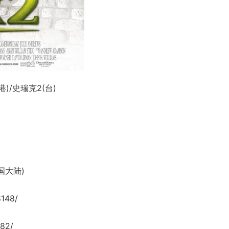
港)/史瑞克2(台)
中国大陆)
8148/
82/