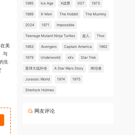
1985
Ice Age
X战警
007
1973
1989
X-Men
The Hobbit
The Mummy
2024
1971
Impossible
Teenage Mutant Ninja Turtles
超人
Thor
毁在美
1983
Avengers
Captain America
1962
）与
1979
Underworld
xXx
Star Trek
的生
星球大战外传
A Star Wars Story
终结者
变
Jurassic World
1974
1975
Sherlock Holmes
网友评论