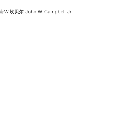
·坎贝尔 John W. Campbell Jr.