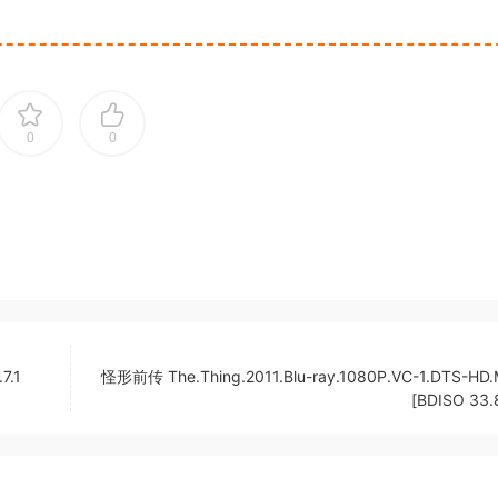
0
0
7.1
怪形前传 The.Thing.2011.Blu-ray.1080P.VC-1.DTS-HD.
[BDISO 33.