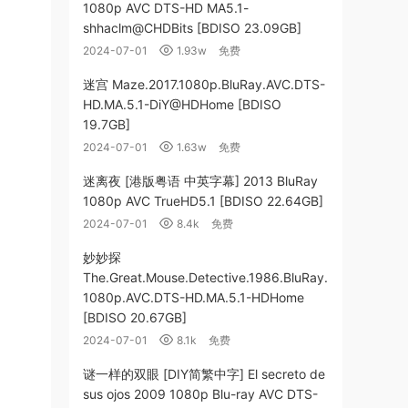
1080p AVC DTS-HD MA5.1-
shhaclm@CHDBits [BDISO 23.09GB]
2024-07-01
1.93w
免费
迷宫 Maze.2017.1080p.BluRay.AVC.DTS-
HD.MA.5.1-DiY@HDHome [BDISO
19.7GB]
2024-07-01
1.63w
免费
迷离夜 [港版粤语 中英字幕] 2013 BluRay
1080p AVC TrueHD5.1 [BDISO 22.64GB]
2024-07-01
8.4k
免费
妙妙探
The.Great.Mouse.Detective.1986.BluRay.
1080p.AVC.DTS-HD.MA.5.1-HDHome
[BDISO 20.67GB]
2024-07-01
8.1k
免费
谜一样的双眼 [DIY简繁中字] El secreto de
sus ojos 2009 1080p Blu-ray AVC DTS-