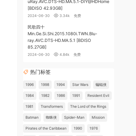
uRay.AVC.DTS-HD.MA.5.1-DIY@HDHome
[BDISO 42.93GB]
2024-06-30
3.34k
免费
民歌四十
Min.Ge.Si.Shi.2015.1080i.TWN.Blu-
ray.AVC.DTS-HD.MA.5.1 [BDISO
85.27GB]
2024-06-30
4.84k
免费
热门标签
1996
1998
1994
Star Wars
蝙蝠侠
1984
1982
1986
1991
Resident Evil
1981
Transformers
The Lord of the Rings
Batman
蜘蛛侠
Spider-Man
Mission
Pirates of the Caribbean
1990
1976