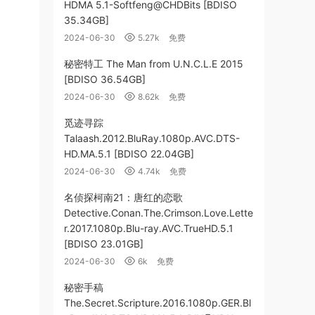
HDMA 5.1-Softfeng@CHDBits [BDISO
35.34GB]
2024-06-30
5.27k
免费
秘密特工 The Man from U.N.C.L.E 2015
[BDISO 36.54GB]
2024-06-30
8.62k
免费
觅迹寻踪
Talaash.2012.BluRay.1080p.AVC.DTS-
HD.MA.5.1 [BDISO 22.04GB]
2024-06-30
4.74k
免费
名侦探柯南21：唐红的恋歌
Detective.Conan.The.Crimson.Love.Lette
r.2017.1080p.Blu-ray.AVC.TrueHD.5.1
[BDISO 23.01GB]
2024-06-30
6k
免费
秘密手稿
The.Secret.Scripture.2016.1080p.GER.Bl