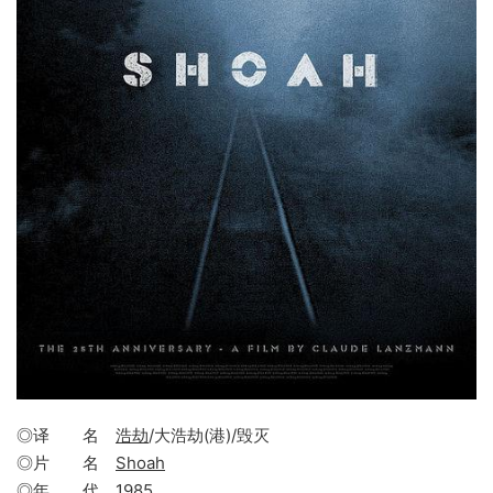
◎译 名
浩劫
/大浩劫(港)/毁灭
◎片 名
Shoah
◎年 代
1985