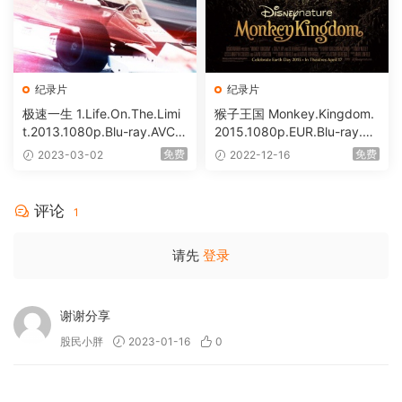
纪录片
纪录片
极速一生 1.Life.On.The.Limi
猴子王国 Monkey.Kingdom.
t.2013.1080p.Blu-ray.AVC.D
2015.1080p.EUR.Blu-ray.AV
TS-HD.MA.5.1 [BDISO 33.6
C.DTS-HD.MA.5.1 [BDISO 2
免费
免费
2023-03-02
2022-12-16
1GB]
6.95GB]
评论
1
请先
登录
谢谢分享
股民小胖
2023-01-16
0