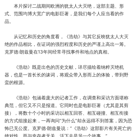
本片探讨二战期间欧洲的犹太人大灭绝，这部主题、形
式、范围均博大宽广的电影巨著，是我们每个人应当看的作
品。
从记忆和历史的角度看，《浩劫》与其它反映犹太人大灭
绝的作品相比，在证词的强烈程度和历史的严谨上高出一筹。
克罗德·朗兹曼在13年间经常寻找事件和地点的真相。
《浩劫》既是出色的历史文献，详尽描绘着纳粹灭绝机
器，也是一首长长的诔词，将观众带入形而上的体验，带到野
蛮的根源。
《浩劫》包涵着庞大的记者工作，在调查和采访方面堪称
典范，但它又不只是报道。它同时也是电影巨著（尤其是其剪
接），将数十个小时的采访以相互回答、相互碰撞、相互衔接
的方式组接起来，一再询问“为什么”却永远得不到答案，因为恐
怖已无公度。克罗德·朗兹曼说：“《浩劫》这部影片有关死亡的
绝对性，而与幸存者无关。活下去是另一个故事。”