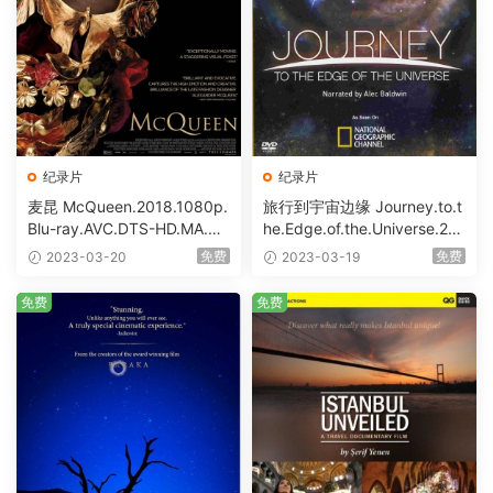
纪录片
纪录片
麦昆 McQueen.2018.1080p.
旅行到宇宙边缘 Journey.to.t
Blu-ray.AVC.DTS-HD.MA.5.1
he.Edge.of.the.Universe.20
[BDISO 31.73GB]
08.Blu-ray.1080i.VC-1.LPC
免费
免费
2023-03-20
2023-03-19
M.DTS.TrueHD.5.1 [BDISO 3
1.91GB]
免费
免费