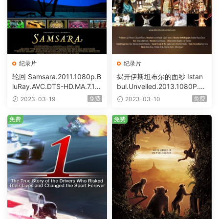
纪录片
纪录片
轮回 Samsara.2011.1080p.B
揭开伊斯坦布尔的面纱 Istan
luRay.AVC.DTS-HD.MA.7.1
bul.Unveiled.2013.1080P.Bl
[BDISO 37.52GB]
uRay.AVC.DTS-HD.MA.5.1
免费
免费
2023-03-19
2023-03-10
[BDISO 14.23GB]
免费
免费