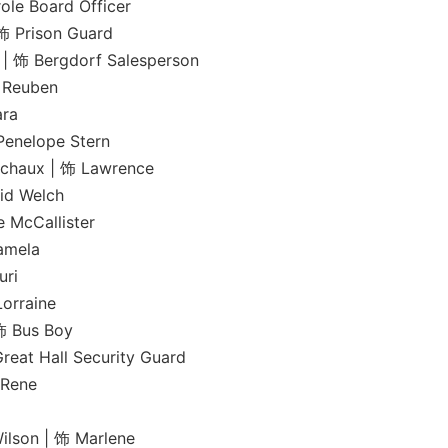
Board Officer
ison Guard
ergdorf Salesperson
euben
ra
lope Stern
 | 饰 Lawrence
 Welch
Callister
mela
ri
raine
us Boy
Hall Security Guard
ene
 | 饰 Marlene