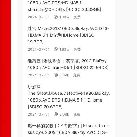
1080p AVC DTS-HD MA5.1-
shhaclm@CHDBits [BDISO 23.09GB]
2024-07-01
1.93w
免费
迷宫 Maze.2017.1080p.BluRay.AVC.DTS-
HD.MA.5.1-DiY@HDHome [BDISO
19.7GB]
2024-07-01
1.63w
免费
迷离夜 [港版粤语 中英字幕] 2013 BluRay
1080p AVC TrueHD5.1 [BDISO 22.64GB]
2024-07-01
8.39k
免费
妙妙探
The.Great.Mouse.Detective.1986.BluRay.
1080p.AVC.DTS-HD.MA.5.1-HDHome
[BDISO 20.67GB]
2024-07-01
8.09k
免费
谜一样的双眼 [DIY简繁中字] El secreto de
sus ojos 2009 1080p Blu-ray AVC DTS-