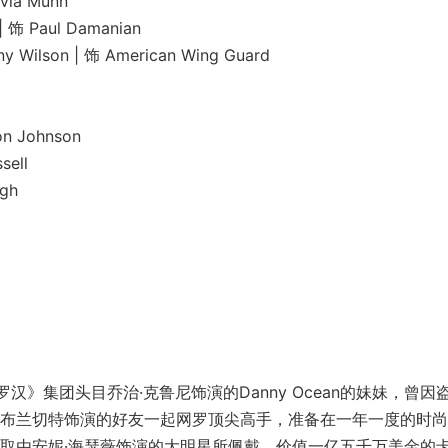
a Munn
aul Damanian
on | 饰 American Wing Guard
Johnson
ell
gh
罗汉》集团头目乔治·克鲁尼饰演的Danny Ocean的妹妹，曾因
·布兰切特饰演的好友一起网罗顶尖高手，准备在一年一度的时
上盗取由安妮·海瑟薇饰演的大明星所佩戴，价值一亿五千万美金的