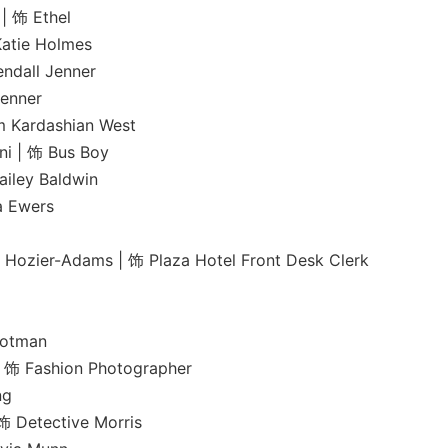
饰 Ethel
ie Holmes
ll Jenner
nner
rdashian West
 饰 Bus Boy
ey Baldwin
Ewers
r-Adams | 饰 Plaza Hotel Front Desk Clerk
tman
ashion Photographer
ng
ective Morris