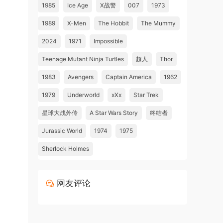
1985
Ice Age
X战警
007
1973
1989
X-Men
The Hobbit
The Mummy
2024
1971
Impossible
Teenage Mutant Ninja Turtles
超人
Thor
1983
Avengers
Captain America
1962
1979
Underworld
xXx
Star Trek
星球大战外传
A Star Wars Story
终结者
Jurassic World
1974
1975
Sherlock Holmes
网友评论