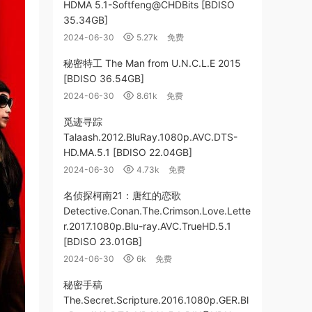
HDMA 5.1-Softfeng@CHDBits [BDISO
35.34GB]
2024-06-30
5.27k
免费
秘密特工 The Man from U.N.C.L.E 2015
[BDISO 36.54GB]
2024-06-30
8.61k
免费
觅迹寻踪
Talaash.2012.BluRay.1080p.AVC.DTS-
HD.MA.5.1 [BDISO 22.04GB]
2024-06-30
4.73k
免费
名侦探柯南21：唐红的恋歌
Detective.Conan.The.Crimson.Love.Lette
r.2017.1080p.Blu-ray.AVC.TrueHD.5.1
[BDISO 23.01GB]
2024-06-30
6k
免费
秘密手稿
The.Secret.Scripture.2016.1080p.GER.Bl