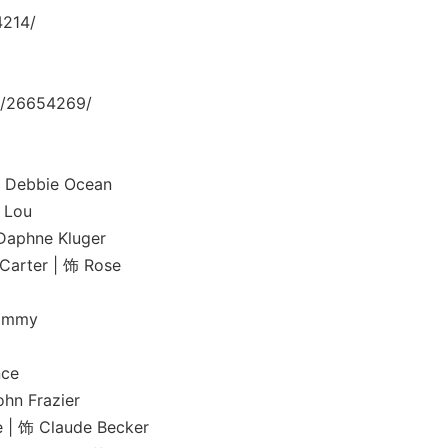
4214/
/26654269/
Debbie Ocean
Lou
hne Kluger
er | 饰 Rose
ammy
a
ce
Frazier
 Claude Becker