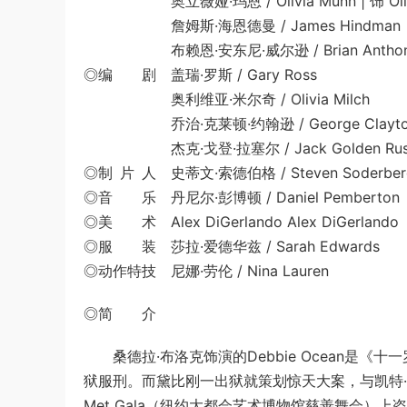
奥立薇娅·玛恩 / Olivia Munn | 饰 Olivi
詹姆斯·海恩德曼 / James Hindman | 饰 P
布赖恩·安东尼·威尔逊 / Brian Anthony Wils
◎编 剧 盖瑞·罗斯 / Gary Ross
奥利维亚·米尔奇 / Olivia Milch
乔治·克莱顿·约翰逊 / George Clayton 
杰克·戈登·拉塞尔 / Jack Golden Russ
◎制 片 人 史蒂文·索德伯格 / Steven Soderber
◎音 乐 丹尼尔·彭博顿 / Daniel Pemberton
◎美 术 Alex DiGerlando Alex DiGerlando
◎服 装 莎拉·爱德华兹 / Sarah Edwards
◎动作特技 尼娜·劳伦 / Nina Lauren
◎简 介
桑德拉·布洛克饰演的Debbie Ocean是《十一
狱服刑。而黛比刚一出狱就策划惊天大案，与凯特
Met Gala（纽约大都会艺术博物馆慈善舞会）