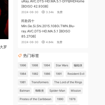
uRay.AVC.DTS-HD.MA.5.1-DIY@HDHome
[BDISO 42.93GB]
2024-06-30
3.34k
免费
民歌四十
Min.Ge.Si.Shi.2015.1080i.TWN.Blu-
ray.AVC.DTS-HD.MA.5.1 [BDISO
85.27GB]
2024-06-30
4.84k
免费
八大罗
热门标签
1996
1998
1994
Star Wars
蝙蝠侠
1984
1982
1986
1991
Resident Evil
1981
Transformers
The Lord of the Rings
Batman
蜘蛛侠
Spider-Man
Mission
Pirates of the Caribbean
1990
1976