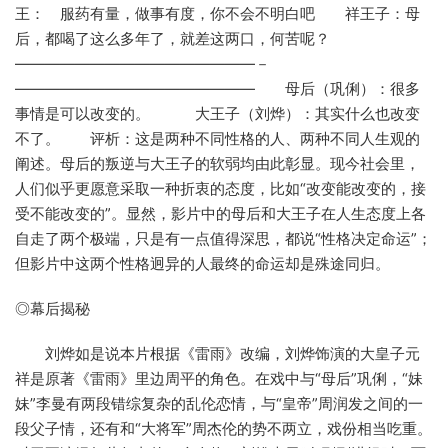
王： 服药有量，做事有度，你不会不明白吧 祥王子：母
后，都喝了这么多年了，就差这两口，何苦呢？
————————————————－
———————————————— 母后（巩俐）：很多
事情是可以改变的。 大王子（刘烨）：其实什么也改变
不了。 评析：这是两种不同性格的人、两种不同人生观的
阐述。母后的叛逆与大王子的软弱均由此彰显。现今社会里，
人们似乎更愿意采取一种折衷的态度，比如“改变能改变的，接
受不能改变的”。显然，影片中的母后和大王子在人生态度上各
自走了两个极端，只是有一点值得深思，都说“性格决定命运”；
但影片中这两个性格迥异的人最终的命运却是殊途同归。
◎幕后揭秘
刘烨如是说本片根据《雷雨》改编，刘烨饰演的大皇子元
祥是原著《雷雨》里边周平的角色。在戏中与“母后”巩俐，“妹
妹”李曼有两段错综复杂的乱伦恋情，与“皇帝”周润发之间的一
段父子情，还有和“大将军”周杰伦的势不两立，戏份相当吃重。