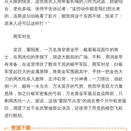
兵天降的情景。这些黑衣人用带着长绳的刀作为武器，软硬结
合，变化多端。张伟平告诉记者：“这些动作都是我们想出来
的，连斯皮尔伯格看了影片，都觉得这个东西不错，惊呆了：
原来人还可以这样打！”
两军对垒
皇宫，重阳夜。一万名身穿黄金甲，戴着菊花面巾的将
士，在周杰伦的率领下，闯进大殿前的广场。不料，周润发早
有准备，在这里埋伏了数倍于其的银甲军队。两军对垒，白银
军竖起巨大的金属屏障，将黄金军围困其中。手持一把金色大
刀的周杰伦杀入敌阵，左冲右突，十分神勇，一刀挥出，就砍
倒一片，颇有一夫当关、万夫莫开的气势。然而毕竟双方力量
悬殊，加之白银军密集的弓箭，万名黄金军最后血染阵前，只
剩周杰伦一人。据说，这场“重阳节兵变”的戏在整个片中耗资最
巨，调度了近千名武警做群众演员，还使用了昂贵的模型飞机
进行航拍。
资源下载