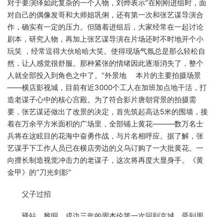
对于要演绎如此复杂的一个人物，刘烨表示“在刚刚进组时，面
对自己的偶像发哥和大师姐巩俐，还有第一次和张艺谋导演合
作，确实有一定的压力。但随着进组后，大家经常在一起讨论
剧本，研究人物，再加上张艺谋导演在片场还时不时地开个小
玩笑 ，经常逗得大伙哈哈大笑。使得现场气氛总是那么轻松自
然，让人感觉很舒服。那种紧张的情绪因此逐渐消失了，整个
人就全部投入到角色之中了。”外景地 本片的主要拍摄场景
——横店影视城，目前有近3000个工人在加班加点地干活，打
造老谋子心中的核心宫殿。为了符合影片唐朝背景的拍摄需
要，张艺谋还做出了改景的决定，首先筑起高达5米的围墙，接
着在万余平方米面积的广场里，全部铺上黄花———数万名士
兵将在这眩目的花海中奋勇作战，与片名相呼应。据了解，张
艺谋手下工作人员已在横店旁边的义乌订购了一大批黄花。一
向擅长制造视觉冲击力的老谋子，这次将再度大显身手。《黄
金甲》的“刀光剑影”
父子过招
驿站，黎明。戍边三年的周杰伦第一次回到京城，受到周