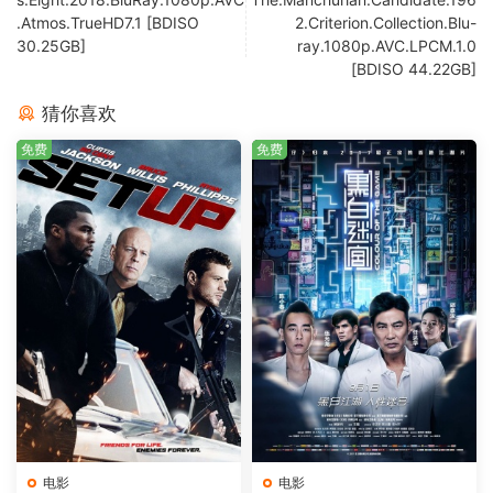
.Atmos.TrueHD7.1 [BDISO
2.Criterion.Collection.Blu-
30.25GB]
ray.1080p.AVC.LPCM.1.0
[BDISO 44.22GB]
猜你喜欢
免费
免费
电影
电影