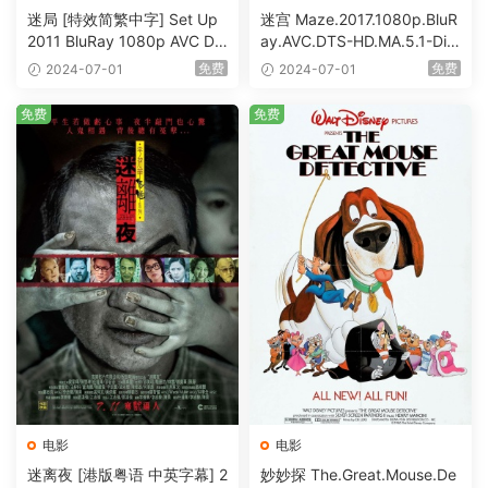
迷局 [特效简繁中字] Set Up
迷宫 Maze.2017.1080p.BluR
2011 BluRay 1080p AVC DT
ay.AVC.DTS-HD.MA.5.1-DiY
S-HD MA5.1-shhaclm@CHD
@HDHome [BDISO 19.7GB]
免费
免费
2024-07-01
2024-07-01
Bits [BDISO 23.09GB]
免费
免费
电影
电影
迷离夜 [港版粤语 中英字幕] 2
妙妙探 The.Great.Mouse.De