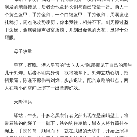
润发的亲自接见，后者命他拿起长剑与自己较量一番。两人一
个黄金盔甲，手持金剑，一个白银盔甲，手持银剑，周润发稳
扎稳打，周杰伦攻势凌厉，你来我往，相持不下。剑刃擦过盔
甲边缘，金属碰撞声极富质感，并划出金色的火花，显得十分
耀眼。
母子较量
皇宫，夜晚。潜入皇宫的“太医夫人”陈谨撞见了自己的亲生
儿子刘烨。后者不明其身份，欲将她拿下。刘烨立功心切，招
招紧逼，陈谨不愿伤害刘烨，步步退让。配合京剧的鼓点，两
人在狭小的空间上演了一出拳脚好戏。
天降神兵
驿站，午夜。十多名黑衣行者突然出现在悬崖峭壁上，将
带着铁钩的绳子一一抛下，铁钩钩住屋檐，黑衣人将竹筒挂在
绳上，手扶竹筒，顺绳而下，就在武隆的天坑中，开始上演神