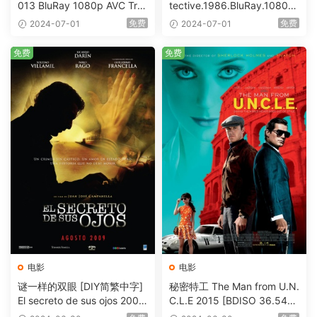
013 BluRay 1080p AVC Tru
tective.1986.BluRay.1080p.
eHD5.1 [BDISO 22.64GB]
AVC.DTS-HD.MA.5.1-HDHo
免费
免费
2024-07-01
2024-07-01
me [BDISO 20.67GB]
免费
免费
电影
电影
谜一样的双眼 [DIY简繁中字]
秘密特工 The Man from U.N.
El secreto de sus ojos 2009
C.L.E 2015 [BDISO 36.54G
1080p Blu-ray AVC DTS-HD
B]