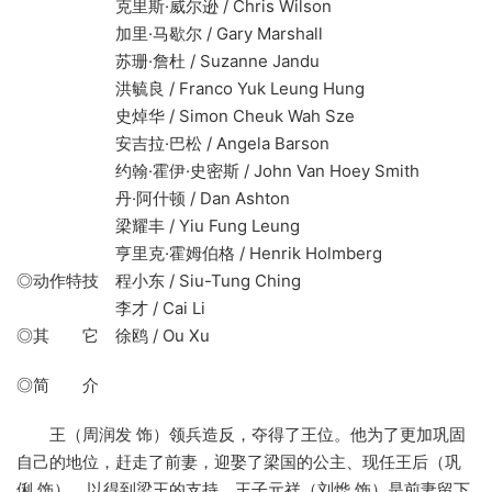
克里斯·威尔逊 / Chris Wilson
加里·马歇尔 / Gary Marshall
苏珊·詹杜 / Suzanne Jandu
洪毓良 / Franco Yuk Leung Hung
史焯华 / Simon Cheuk Wah Sze
安吉拉·巴松 / Angela Barson
约翰·霍伊·史密斯 / John Van Hoey Smith
丹·阿什顿 / Dan Ashton
梁耀丰 / Yiu Fung Leung
亨里克·霍姆伯格 / Henrik Holmberg
◎动作特技 程小东 / Siu-Tung Ching
李才 / Cai Li
◎其 它 徐鸥 / Ou Xu
◎简 介
王（周润发 饰）领兵造反，夺得了王位。他为了更加巩固
自己的地位，赶走了前妻，迎娶了梁国的公主、现任王后（巩
俐 饰），以得到梁王的支持。王子元祥（刘烨 饰）是前妻留下