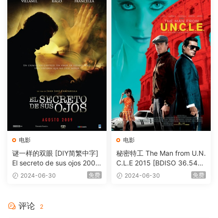
电影
电影
谜一样的双眼 [DIY简繁中字]
秘密特工 The Man from U.N.
El secreto de sus ojos 2009
C.L.E 2015 [BDISO 36.54G
1080p Blu-ray AVC DTS-HD
B]
免费
免费
2024-06-30
2024-06-30
MA 5.1-Softfeng@CHDBits
[BDISO 35.34GB]
评论
2