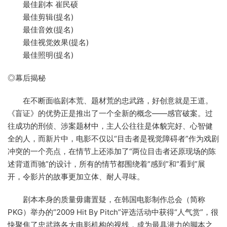
最佳剧本 崔民硕
最佳剪辑(提名)
最佳音效(提名)
最佳视觉效果(提名)
最佳照明(提名)
◎幕后揭秘
在不断面临剧本荒、题材荒的忠武路，好创意就是王道。
《盲证》的优势正是推出了一个全新的概念——感官破案。过
往成功的刑侦、涉案题材中，主人公往往是体貌完好、心智健
全的人，而新片中，电影不仅以“目击者是视觉障碍者”作为戏剧
冲突的一个亮点，在情节上还添加了“两位目击者还原现场的陈
述背道而驰”的设计，所有的情节都围绕着“感到”和“看到”展
开，令影片的故事更加立体、耐人寻味。
剧本本身的质量毋庸置疑，在韩国电影制作总会（简称
PKG）举办的“2009 Hit By Pitch”评选活动中获得“人气赏”，很
快聚焦了忠武路各大电影机构的视线，成为最具潜力的脚本之