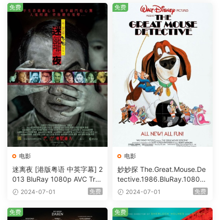
免费
免费
电影
电影
迷离夜 [港版粤语 中英字幕] 2
妙妙探 The.Great.Mouse.De
013 BluRay 1080p AVC Tru
tective.1986.BluRay.1080p.
eHD5.1 [BDISO 22.64GB]
AVC.DTS-HD.MA.5.1-HDHo
免费
免费
2024-07-01
2024-07-01
me [BDISO 20.67GB]
免费
免费