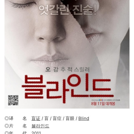
◎译 名
盲证
/ 盲 / 盲症 / 盲眼 /
Blind
◎片 名
블라인드
◎年 代
2011