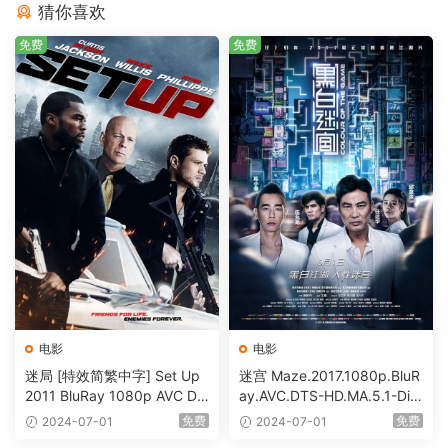
猜你喜欢
免费
免费
电影
电影
迷局 [特效简繁中字] Set Up
迷宫 Maze.2017.1080p.BluR
2011 BluRay 1080p AVC DT
ay.AVC.DTS-HD.MA.5.1-DiY
S-HD MA5.1-shhaclm@CHD
@HDHome [BDISO 19.7GB]
免费
免费
2024-07-01
2024-07-01
Bits [BDISO 23.09GB]