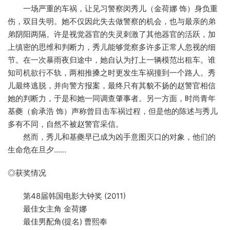
一场严重的车祸，让见习警察闵秀儿（金荷娜 饰）身负重
伤，双目失明。她不仅因此失去做警察的机会，也与最亲的弟
弟阴阳两隔。许是视觉器官的失灵刺激了其他器官的活跃，加
上缜密的思维和判断力，秀儿能够觉察多许多正常人忽视的细
节。在一次暴雨夜归途中，她自认为打上一辆模范出租车。谁
知司机欲行不轨，两相推搡之时更发生车祸撞到一个路人。秀
儿最终逃脱，并向警方报案，最终只有其貌不扬的赵警官相信
她的判断力，于是和她一同调查肇事者。另一方面，时尚青年
基夔（俞承浩 饰）声称曾目击车祸过程，但是他的陈述与秀儿
多有不同，自然不被赵警官采信。
然而，秀儿和基夔早已成为凶手意图灭口的对象，他们的
生命危在旦夕……
◎获奖情况
第48届韩国电影大钟奖 (2011)
最佳女主角 金荷娜
最佳男配角(提名) 曹熙奉