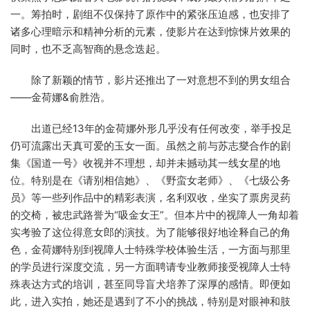
一。筹拍时，剧组不仅保持了原作中的紧张压迫感，也安排了
诸多心理暗示和精神分析的元素，使影片在达到惊悚片效果的
同时，也不乏高智商的悬念迭起。
除了新颖的情节，影片还推出了一对意想不到的男女组合
——金荷娜&俞胜浩。
出道已经13年的金荷娜外形几乎没有任何改变，举手投足
仍可流露出天真可爱的玉女一面。虽然之前与苏志燮合作的剧
集《国道一号》收视并不理想，却并未撼动其一线女星的地
位。特别是在《请别相信她》、《野蛮女老师》、《七级公务
员》等一些列作品中的精彩表演，名利双收，坐实了票房灵药
的交椅，被忠武路誉为“吸金女王”。但本片中的视障人一角却着
实考验了这位得意女郎的演技。为了能够很好地诠释自己的角
色，金荷娜特别到视障人士特殊学校体验生活，一方面与那里
的学员进行深度交流，另一方面聘请专业教师接受视障人士特
殊表达方式的培训，甚至同导盲犬培养了深厚的感情。即便如
此，进入实拍，她还是遇到了不小的挑战，特别是对眼神和肢