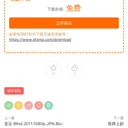
免费
下载价格
立即购买
如果使用BT软件下载无速度请参考：
https://www.dtsma.com/download
0
3
猫和老鼠
上一篇
下一篇
盲证 Blind.2011.1080p.JPN.Blu-
冒牌上尉