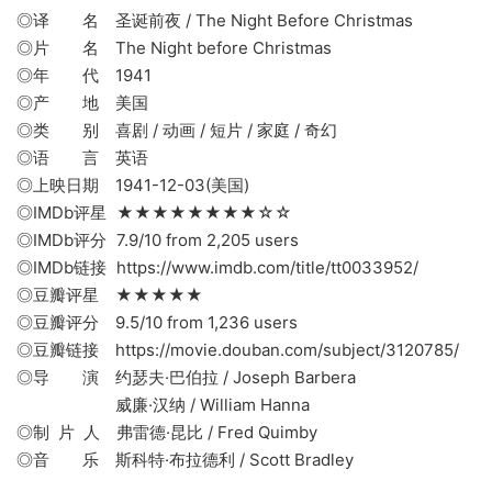
◎译 名 圣诞前夜 / The Night Before Christmas
◎片 名 The Night before Christmas
◎年 代 1941
◎产 地 美国
◎类 别 喜剧 / 动画 / 短片 / 家庭 / 奇幻
◎语 言 英语
◎上映日期 1941-12-03(美国)
◎IMDb评星 ★★★★★★★★☆☆
◎IMDb评分 7.9/10 from 2,205 users
◎IMDb链接 https://www.imdb.com/title/tt0033952/
◎豆瓣评星 ★★★★★
◎豆瓣评分 9.5/10 from 1,236 users
◎豆瓣链接 https://movie.douban.com/subject/3120785/
◎导 演 约瑟夫·巴伯拉 / Joseph Barbera
威廉·汉纳 / William Hanna
◎制 片 人 弗雷德·昆比 / Fred Quimby
◎音 乐 斯科特·布拉德利 / Scott Bradley