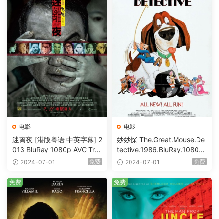
电影
电影
迷离夜 [港版粤语 中英字幕] 2
妙妙探 The.Great.Mouse.De
013 BluRay 1080p AVC Tru
tective.1986.BluRay.1080p.
eHD5.1 [BDISO 22.64GB]
AVC.DTS-HD.MA.5.1-HDHo
免费
免费
2024-07-01
2024-07-01
me [BDISO 20.67GB]
免费
免费