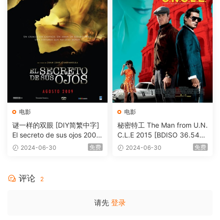
电影
电影
谜一样的双眼 [DIY简繁中字]
秘密特工 The Man from U.N.
El secreto de sus ojos 2009
C.L.E 2015 [BDISO 36.54G
1080p Blu-ray AVC DTS-HD
B]
免费
免费
2024-06-30
2024-06-30
MA 5.1-Softfeng@CHDBits
[BDISO 35.34GB]
评论
2
请先
登录