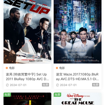
电影
电影
迷局 [特效简繁中字] Set Up
迷宫 Maze.2017.1080p.BluR
2011 BluRay 1080p AVC DT
ay.AVC.DTS-HD.MA.5.1-DiY
S-HD MA5.1-shhaclm@CHD
@HDHome [BDISO 19.7GB]
免费
免费
2024-07-01
2024-07-01
Bits [BDISO 23.09GB]
免费
免费