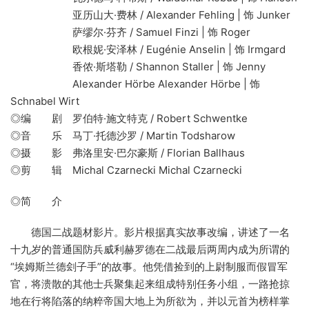
亚历山大·费林 / Alexander Fehling | 饰 Junker
萨缪尔·芬齐 / Samuel Finzi | 饰 Roger
欧根妮·安泽林 / Eugénie Anselin | 饰 Irmgard
香侬·斯塔勒 / Shannon Staller | 饰 Jenny
Alexander Hörbe Alexander Hörbe | 饰
Schnabel Wirt
◎编 剧 罗伯特·施文特克 / Robert Schwentke
◎音 乐 马丁·托德沙罗 / Martin Todsharow
◎摄 影 弗洛里安·巴尔豪斯 / Florian Ballhaus
◎剪 辑 Michal Czarnecki Michal Czarnecki
◎简 介
德国二战题材影片。影片根据真实故事改编，讲述了一名
十九岁的普通国防兵威利赫罗德在二战最后两周内成为所谓的
“埃姆斯兰德刽子手”的故事。他凭借捡到的上尉制服而假冒军
官，将溃散的其他士兵聚集起来组成特别任务小组，一路抢掠
地在行将陷落的纳粹帝国大地上为所欲为，并以元首为榜样掌